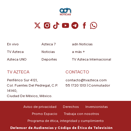
Cuenta de X / Twitter (se abre en una nuev
Cuenta de Instagram (se abre en una n
Cuenta de TikTok (se abre en una
Cuenta de YouTube (se abre 
Cuenta de Telegram (se a
Cuenta de Facebook 
Cuenta de Whats
En vivo
Azteca 7
adn Noticias
TV Azteca
Noticias
a más +
Azteca UNO
Deportes
TV Azteca Internacional
TV AZTECA
CONTACTO
Periférico Sur 4121,
contacto@tvazteca.com
Col. Fuentes Del Pedregal, C.P.
55 1720 1313
|
Conmutador
14140,
Ciudad De México, México.
Aviso de privacidad
Derechos
Inversionistas
Promo Espacio
Trabaja con nosotros
Programa de ética, integridad y cumplimiento
Defensor de Audiencias y Código de Ética de Televisión