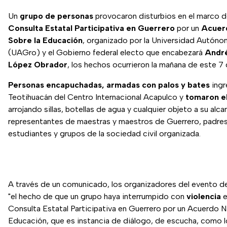
Un
grupo de personas
provocaron disturbios en el marco d
Consulta Estatal Participativa en Guerrero
por un
Acuer
Sobre la Educación
, organizado por la Universidad Autón
(UAGro) y el Gobierno federal electo que encabezará
Andr
López Obrador
, los hechos ocurrieron la mañana de este 7
Personas encapuchadas, armadas con palos y bates
ingr
Teotihuacán del Centro Internacional Acapulco y
tomaron el
arrojando sillas, botellas de agua y cualquier objeto a su alca
representantes de maestras y maestros de Guerrero, padres 
estudiantes y grupos de la sociedad civil organizada.
A través de un comunicado, los organizadores del evento d
"el hecho de que un grupo haya interrumpido con
violencia
e
Consulta Estatal Participativa en Guerrero por un Acuerdo N
Educación, que es instancia de diálogo, de escucha, como lo