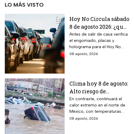
LO MÁS VISTO
Hoy No Circula sábado
8 de agosto 2026: ¿qué
autos no circulan en
Antes de salir de casa verifica
el engomado, placas y
CDMX y Edomex?
holograma para el Hoy No
Circula de este sábado
08 agosto, 2026
Clima hoy 8 de agosto:
Alto riesgo de
inundaciones y
En contraste, continuará el
calor extremo en el norte de
desbordamiento de
México, con temperaturas
ríos por lluvias
superiores a 45°C en el
08 agosto, 2026
intensas en dos
noreste de Baja California.
estados