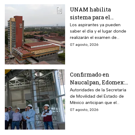
UNAM habilita
sistema para el
examen de control: así
Los aspirantes ya pueden
saber el día y el lugar donde
puedes consultar
realizarán el examen de
fecha, hora y sede
control de forma presencial
07 agosto, 2026
Confirmado en
Naucalpan, Edomex:
la Línea 3 del
Autoridades de la Secretaría
de Movilidad del Estado de
Mexicable llega al
México anticipan que el
71,4% de avance y
transporte teleférico reducirá
07 agosto, 2026
anuncian cuándo
drásticamente los tiempos de
entraría en
traslado para 700 mil
mexiquenses.
funcionamiento