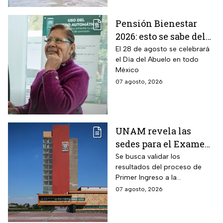
Pensión Bienestar
2026: esto se sabe del
pago por el Día del
El 28 de agosto se celebrará
el Día del Abuelo en todo
Abuelo en agosto
México
07 agosto, 2026
UNAM revela las
sedes para el Examen
de control 2026;
Se busca validar los
resultados del proceso de
consulta dónde será
Primer Ingreso a la
Licenciatura luego de
07 agosto, 2026
anomalías presentadas