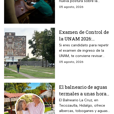
nueva postura sobre la
escuelas
regulación de celulares en las
05 agosto, 2026
aulas
Examen de Control de
la UNAM 2026:
¿Cuántos aciertos
Si eres candidato para repetir
el examen de ingreso de la
piden en las carreras
UNAM, te conviene revisar
más solicitadas?
cuántos aciertos deberás de
05 agosto, 2026
lograr para ingresar a la
carrera que deseas.
El balneario de aguas
termales a unas horas
de Naucalpan con
El Balneario La Cruz, en
Tecozautla, Hidalgo, ofrece
entrada desde $100
albercas, toboganes y aguas
pesos para este grupo