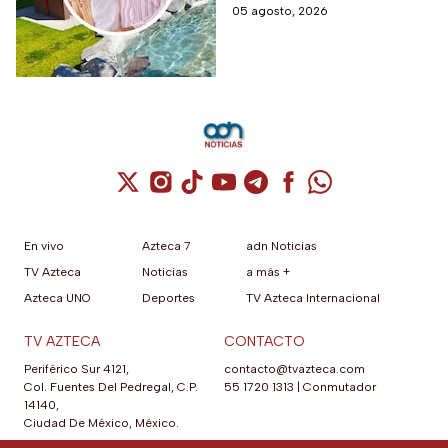
termales, con tarifas
05 agosto, 2026
de adultos mayores
preferenciales para adultos
mayores y personas con
discapacidad.
Cuenta de X / Twitter (se abre en una nuev
Cuenta de Instagram (se abre en una n
Cuenta de TikTok (se abre en una
Cuenta de YouTube (se abre 
Cuenta de Telegram (se a
Cuenta de Facebook 
Cuenta de Whats
En vivo
Azteca 7
adn Noticias
TV Azteca
Noticias
a más +
Azteca UNO
Deportes
TV Azteca Internacional
TV AZTECA
CONTACTO
Periférico Sur 4121,
contacto@tvazteca.com
Col. Fuentes Del Pedregal, C.P.
55 1720 1313
|
Conmutador
14140,
Ciudad De México, México.