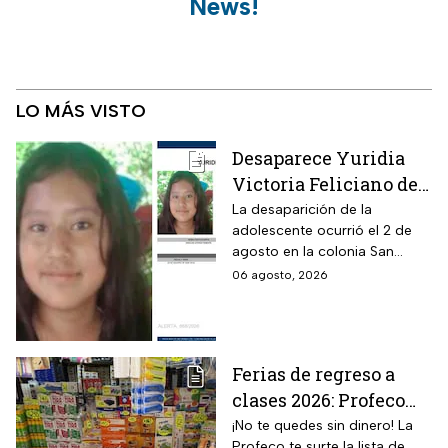
News!
LO MÁS VISTO
Desaparece Yuridia
Victoria Feliciano de
13 años en Tlalpan,
La desaparición de la
adolescente ocurrió el 2 de
CDMX; activan Alerta
agosto en la colonia San
Amber
Pedro Mártir; autoridades
06 agosto, 2026
piden ayuda para localizarla
Ferias de regreso a
clases 2026: Profeco
anuncia descuentos
¡No te quedes sin dinero! La
Profeco te surte la lista de