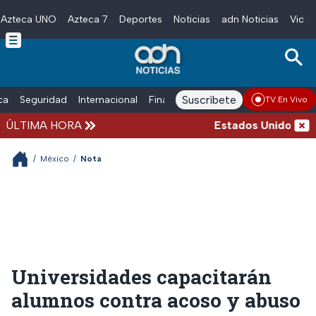
Azteca UNO
Azteca 7
Deportes
Noticias
adn Noticias
Video
Skip to main content
Suscríbete
ica
Seguridad
Internacional
Finanzas
adn Noticias Radio
Esp
TV En Vivo
ÚLTIMA HORA
Estados Unidos suspe
/
México
/
Nota
Universidades capacitarán
alumnos contra acoso y abuso