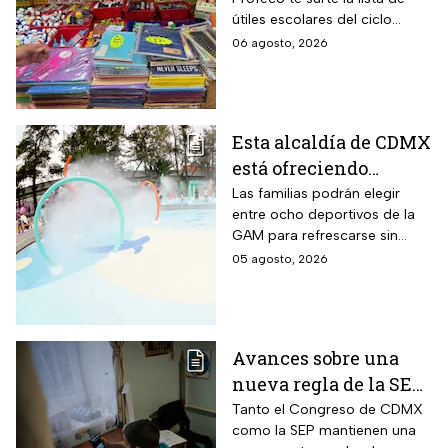
en útiles, mochilas y
útiles escolares del ciclo
uniformes; consulta
2026-2027 a precios de
06 agosto, 2026
sedes
remate.
Esta alcaldía de CDMX
está ofreciendo
albercas gratis
Las familias podrán elegir
entre ocho deportivos de la
durante agosto de
GAM para refrescarse sin
2026: los únicos
pagar entrada durante las
05 agosto, 2026
requisitos que debes
vacaciones
cumplir
Avances sobre una
nueva regla de la SEP
sobre el uso de
Tanto el Congreso de CDMX
como la SEP mantienen una
celulares en la