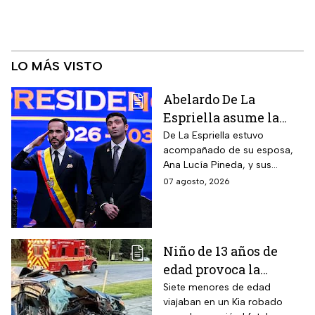
LO MÁS VISTO
Abelardo De La
Espriella asume la
presidencia de
De La Espriella estuvo
acompañado de su esposa,
Colombia; así fue su
Ana Lucía Pineda, y sus
atípica investidura en
cuatro hijos, además de los
07 agosto, 2026
Cali
más de mil invitados
nacionales e internacionales.
Niño de 13 años de
edad provoca la
muerte un hombre de
Siete menores de edad
viajaban en un Kia robado
58 años y deja 6