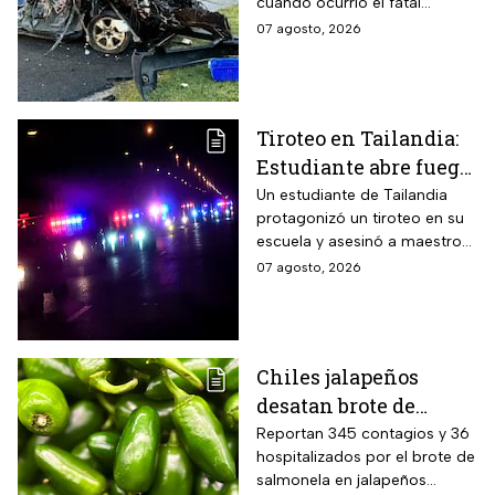
cuando ocurrió el fatal
lesionados
accidente en Maryland; la
07 agosto, 2026
víctima estaba a pocos
kilómetros de llegar a su
trabajo.
Tiroteo en Tailandia:
Estudiante abre fuego
contra maestros y
Un estudiante de Tailandia
protagonizó un tiroteo en su
alumnos; antes mató a
escuela y asesinó a maestros
sus abuelos
y alumnos
07 agosto, 2026
Chiles jalapeños
desatan brote de
salmonella en 27
Reportan 345 contagios y 36
hospitalizados por el brote de
estados de EUA
salmonela en jalapeños