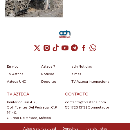
fallecidos, la crisis humanitaria
y la urgencia de alcanzar un
acuerdo que permita detener
la violencia.
Cuenta de X / Twitter (se abre en una nuev
Cuenta de Instagram (se abre en una n
Cuenta de TikTok (se abre en una
Cuenta de YouTube (se abre 
Cuenta de Telegram (se a
Cuenta de Facebook 
Cuenta de Whats
En vivo
Azteca 7
adn Noticias
TV Azteca
Noticias
a más +
Azteca UNO
Deportes
TV Azteca Internacional
TV AZTECA
CONTACTO
Periférico Sur 4121,
contacto@tvazteca.com
Col. Fuentes Del Pedregal, C.P.
55 1720 1313
|
Conmutador
14140,
Ciudad De México, México.
Aviso de privacidad
Derechos
Inversionistas