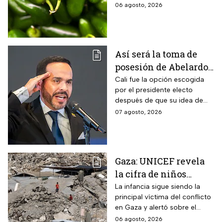
exportados desde México
06 agosto, 2026
Así será la toma de
posesión de Abelardo
De La Espriella en
Cali fue la opción escogida
por el presidente electo
Cali, Colombia: fecha,
después de que su idea de
hora y dónde ver
hacerlo en una guarnición
07 agosto, 2026
militar en Popayán, fuera
descartada.
Gaza: UNICEF revela
la cifra de niños
muertos tras alto al
La infancia sigue siendo la
principal víctima del conflicto
fuego
en Gaza y alertó sobre el
aumento de menores
06 agosto, 2026