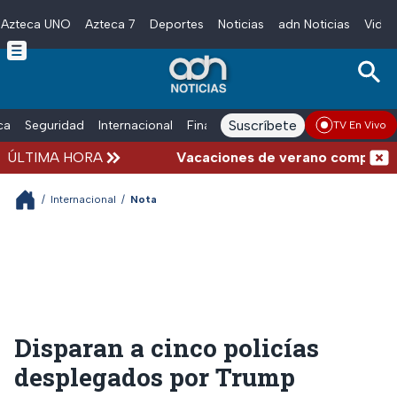
Azteca UNO
Azteca 7
Deportes
Noticias
adn Noticias
Video
Skip to main content
Suscríbete
ica
Seguridad
Internacional
Finanzas
adn Noticias Radio
Esp
TV En Vivo
ÚLTIMA HORA
Vacaciones de verano complicadas:
/
Internacional
/
Nota
Disparan a cinco policías
desplegados por Trump