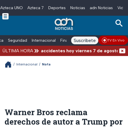
Azteca UNO
Azteca 7
Deportes
Noticias
adn Noticias
Video
Skip to main content
Suscríbete
ica
Seguridad
Internacional
Finanzas
adn Noticias Radio
Esp
TV En Vivo
queos y fuertes accidentes hoy viernes 7 de agosto
ÚLTIMA HORA
/
Internacional
/
Nota
Warner Bros reclama
derechos de autor a Trump por