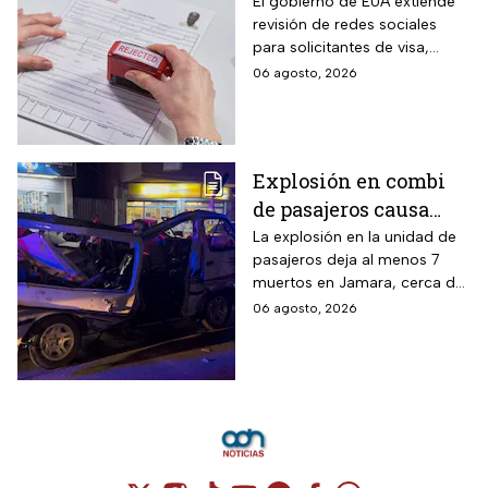
el trámite de la visa:
El gobierno de EUA extiende
revisión de redes sociales
mexicanos deberán
para solicitantes de visa,
cumplir nueva
incluyendo mexicanos y
06 agosto, 2026
medida
periodistas. ¿Qué opinas
sobre este control digital y su
impacto en la privacidad?
Explosión en combi
de pasajeros causa
terror en las calles de
La explosión en la unidad de
pasajeros deja al menos 7
Jaramana en Damasco
muertos en Jamara, cerca de
Damasco; autoridades
06 agosto, 2026
investigan posible atentado
con artefacto explosivo.