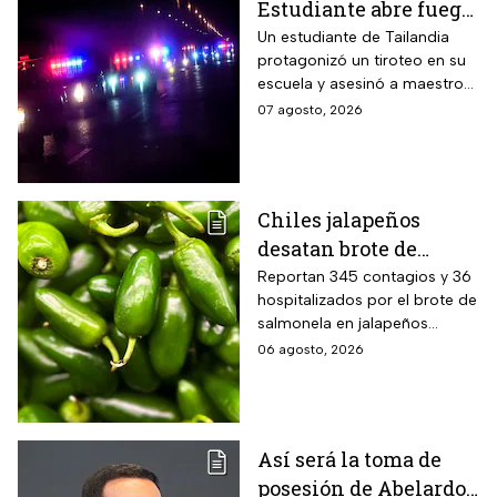
Estudiante abre fuego
contra maestros y
Un estudiante de Tailandia
protagonizó un tiroteo en su
alumnos; antes mató a
escuela y asesinó a maestros
sus abuelos
y alumnos
07 agosto, 2026
Chiles jalapeños
desatan brote de
salmonella en 27
Reportan 345 contagios y 36
hospitalizados por el brote de
estados de EUA
salmonela en jalapeños
exportados desde México
06 agosto, 2026
Así será la toma de
posesión de Abelardo