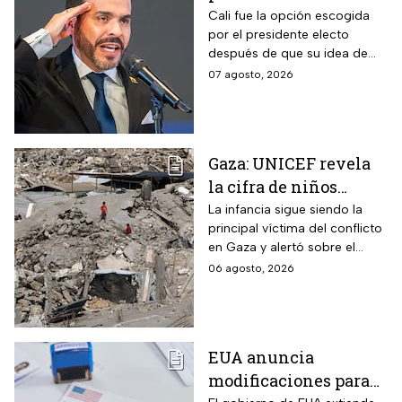
De La Espriella en
Cali fue la opción escogida
por el presidente electo
Cali, Colombia: fecha,
después de que su idea de
hora y dónde ver
hacerlo en una guarnición
07 agosto, 2026
militar en Popayán, fuera
descartada.
Gaza: UNICEF revela
la cifra de niños
muertos tras alto al
La infancia sigue siendo la
principal víctima del conflicto
fuego
en Gaza y alertó sobre el
aumento de menores
06 agosto, 2026
fallecidos, la crisis humanitaria
y la urgencia de alcanzar un
acuerdo que permita detener
la violencia.
EUA anuncia
modificaciones para