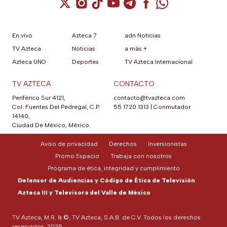
Cuenta de X / Twitter (se abre en una nuev
Cuenta de Instagram (se abre en una n
Cuenta de TikTok (se abre en una
Cuenta de YouTube (se abre 
Cuenta de Telegram (se a
Cuenta de Facebook 
Cuenta de Whats
En vivo
Azteca 7
adn Noticias
TV Azteca
Noticias
a más +
Azteca UNO
Deportes
TV Azteca Internacional
TV AZTECA
CONTACTO
Periférico Sur 4121,
contacto@tvazteca.com
Col. Fuentes Del Pedregal, C.P.
55 1720 1313
|
Conmutador
14140,
Ciudad De México, México.
Aviso de privacidad
Derechos
Inversionistas
Promo Espacio
Trabaja con nosotros
Programa de ética, integridad y cumplimiento
Defensor de Audiencias y Código de Ética de Televisión
Azteca III y Televisora del Valle de México
TV Azteca, M.R. & ©, TV Azteca, S.A.B. de C.V. Todos los derechos
reservados, 2025.