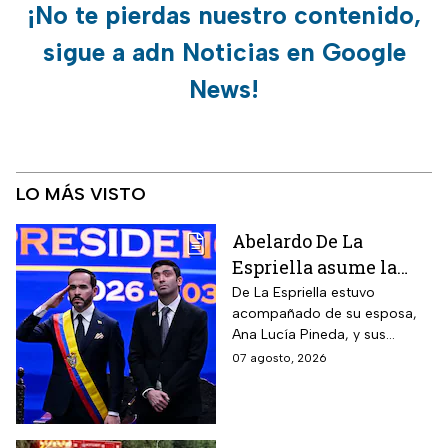
¡No te pierdas nuestro contenido,
sigue a adn Noticias en Google
News!
LO MÁS VISTO
Abelardo De La
Espriella asume la
presidencia de
De La Espriella estuvo
acompañado de su esposa,
Colombia; así fue su
Ana Lucía Pineda, y sus
atípica investidura en
cuatro hijos, además de los
07 agosto, 2026
Cali
más de mil invitados
nacionales e internacionales.