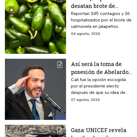
desatan brote de
salmonella en 27
Reportan 345 contagios y 36
hospitalizados por el brote de
estados de EUA
salmonela en jalapeños
exportados desde México
06 agosto, 2026
Así será la toma de
posesión de Abelardo
De La Espriella en
Cali fue la opción escogida
por el presidente electo
Cali, Colombia: fecha,
después de que su idea de
hora y dónde ver
hacerlo en una guarnición
07 agosto, 2026
militar en Popayán, fuera
descartada.
Gaza: UNICEF revela