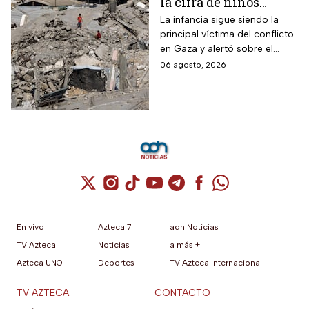
la cifra de niños
muertos tras alto al
La infancia sigue siendo la
principal víctima del conflicto
fuego
en Gaza y alertó sobre el
aumento de menores
06 agosto, 2026
fallecidos, la crisis humanitaria
y la urgencia de alcanzar un
acuerdo que permita detener
la violencia.
Cuenta de X / Twitter (se abre en una nuev
Cuenta de Instagram (se abre en una n
Cuenta de TikTok (se abre en una
Cuenta de YouTube (se abre 
Cuenta de Telegram (se a
Cuenta de Facebook 
Cuenta de Whats
En vivo
Azteca 7
adn Noticias
TV Azteca
Noticias
a más +
Azteca UNO
Deportes
TV Azteca Internacional
TV AZTECA
CONTACTO