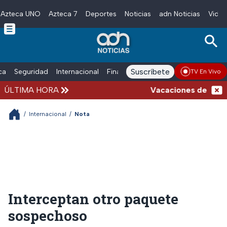
Azteca UNO
Azteca 7
Deportes
Noticias
adn Noticias
Video
Skip to main content
Suscríbete
ica
Seguridad
Internacional
Finanzas
adn Noticias Radio
Esp
TV En Vivo
ÚLTIMA HORA
Vacaciones de verano 
/
Internacional
/
Nota
Interceptan otro paquete
sospechoso