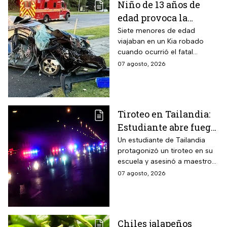
Niño de 13 años de
edad provoca la
muerte un hombre de
Siete menores de edad
viajaban en un Kia robado
58 años y deja 6
cuando ocurrió el fatal
lesionados
accidente en Maryland; la
07 agosto, 2026
víctima estaba a pocos
kilómetros de llegar a su
trabajo.
Tiroteo en Tailandia:
Estudiante abre fuego
contra maestros y
Un estudiante de Tailandia
protagonizó un tiroteo en su
alumnos; antes mató a
escuela y asesinó a maestros
sus abuelos
y alumnos
07 agosto, 2026
Chiles jalapeños