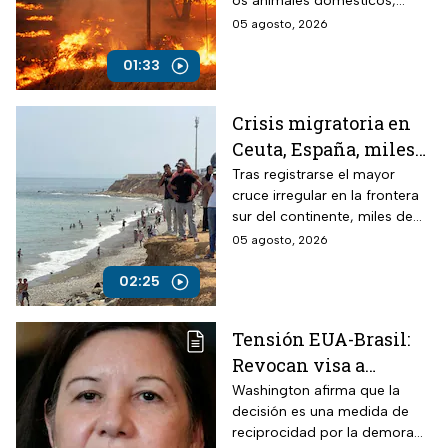
os animales domésticos,
vulnerables
silvestres y de granja son las
05 agosto, 2026
víctimas más vulnerables.
01:33
Crisis migratoria en
Ceuta, España, miles
continúan varados en
Tras registrarse el mayor
cruce irregular en la frontera
playas
sur del continente, miles de
personas regresaron a
05 agosto, 2026
Marruecos otros permanecen
en las playas.
02:25
Tensión EUA-Brasil:
Revocan visa a
embajadora Maria
Washington afirma que la
decisión es una medida de
Luiza Ribeiro Viotti
reciprocidad por la demora