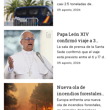
en Cataluña, España;
casi 2.5 toneladas de
detienen a 13
metanfetaminas procedente
05 agosto, 2026
personas
de México; son acusados de
delitos contra la salud
Papa León XIV
confirmó viaje a 3
países de
La sala de prensa de la Santa
Sede confirmó que el viaje
Latinoamérica
está previsto entre el 6 y 17 de
noviembre de este mismo
05 agosto, 2026
año.
Nueva ola de
incendios forestales
en Europa; los
Europa enfrenta una nueva
ola de incendios forestales,
animales son los más