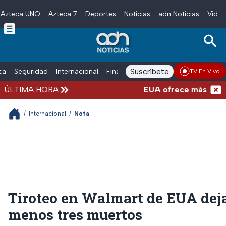
Azteca UNO
Azteca 7
Deportes
Noticias
adn Noticias
Video
Skip to main content
Suscríbete
ica
Seguridad
Internacional
Finanzas
adn Noticias Radio
Esp
TV En Vivo
ÚLTIMA HORA
EUA ofrece más de 100 m
/
Internacional
/
Nota
Tiroteo en Walmart de EUA deja
menos tres muertos