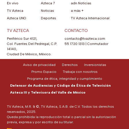
En vivo
Azteca 7
adn Noticias
TV Azteca
Noticias
a más +
Azteca UNO
Deportes
TV Azteca Internacional
TV AZTECA
CONTACTO
Periférico Sur 4121,
contacto@tvazteca.com
Col. Fuentes Del Pedregal, C.P.
55 1720 1313
|
Conmutador
14140,
Ciudad De México, México.
Aviso de privacidad
Derechos
Inversionistas
Promo Espacio
Trabaja con nosotros
Programa de ética, integridad y cumplimiento
Defensor de Audiencias y Código de Ética de Televisión
Azteca III y Televisora del Valle de México
TV Azteca, M.R. & ©, TV Azteca, S.A.B. de C.V. Todos los derechos
reservados, 2025.
Queda prohibida la reproducción total o parcial sin la autorización
previa, expresa y por escrito de su titular.