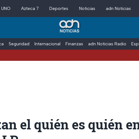
a UNO
Azteca 7
Deportes
Noticias
adn Noticias
ica
Seguridad
Internacional
Finanzas
adn Noticias Radio
Esp
an el quién es quién e