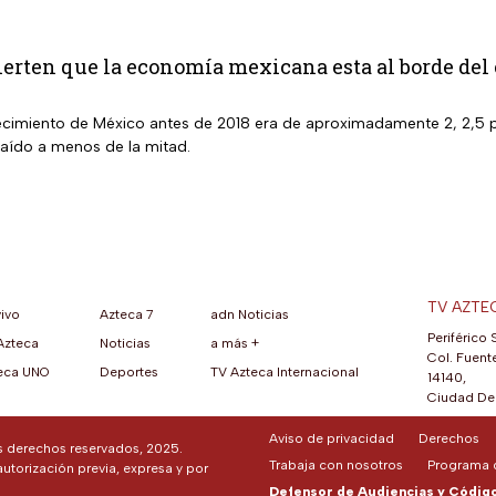
erten que la economía mexicana esta al borde del
recimiento de México antes de 2018 era de aproximadamente 2, 2,5 pu
caído a menos de la mitad.
TV AZTE
vivo
Azteca 7
adn Noticias
Periférico 
Azteca
Noticias
a más +
ueva pestaña)
na nueva pestaña)
una nueva pestaña)
re en una nueva pestaña)
se abre en una nueva pestaña)
ok (se abre en una nueva pestaña)
atsApp (se abre en una nueva pestaña)
Col. Fuente
eca UNO
Deportes
TV Azteca Internacional
14140,
Ciudad De 
Aviso de privacidad
Derechos
os derechos reservados, 2025.
Trabaja con nosotros
Programa d
autorización previa, expresa y por
Defensor de Audiencias y Código 