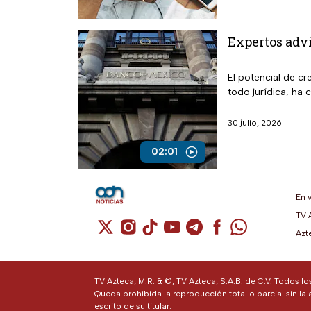
Expertos advi
El potencial de c
todo jurídica, ha 
30 julio, 2026
02:01
En 
TV 
Cuenta de X / Twitter (se abre en una n
Cuenta de Instagram (se abre en u
Cuenta de TikTok (se abre en 
Cuenta de YouTube (se ab
Cuenta de Telegram (
Cuenta de Facebo
Cuenta de Wh
Azt
TV Azteca, M.R. & ©, TV Azteca, S.A.B. de C.V. Todos l
Queda prohibida la reproducción total o parcial sin la 
escrito de su titular.