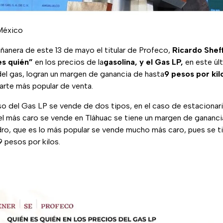
México
ñanera de este 13 de mayo el titular de Profeco,
Ricardo Sheff
es quién”
en los precios de la
gasolina, y el Gas LP,
en este úl
del gas, logran un margen de ganancia de hasta
9 pesos por kil
parte más popular de venta.
aso del Gas LP se vende de dos tipos, en el caso de estaciona
 el más caro se vende en Tláhuac se tiene un margen de gananci
ndro, que es lo más popular se vende mucho más caro, pues se 
 pesos por kilos.