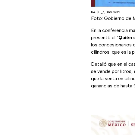
KAL|0_ej8muw32
Foto: Gobierno de 
En la conferencia ma
presentó el “
Quién 
los concesionarios 
cilindros, que es la 
Detalló que en el c
se vende por litros,
que la venta en cili
ganancias de hasta 9