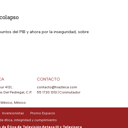
 colapso
ntos del PIB y ahora por la inseguridad, sobre
CA
CONTACTO
Sur 4121,
contacto@tvazteca.com
s Del Pedregal, C.P.
55 1720 1313
|
Conmutador
México, México.
Inversionistas
Promo Espacio
e ética, integridad y cumplimiento
de Ética de Televisión Azteca III y Televisora