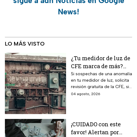
sigue a adn Noticias en Google
News!
LO MÁS VISTO
¿Tu medidor de luz de
CFE marca de más?
Así puedes saber si
Si sospechas de una anomalía
en tu medidor de luz, solicita
presenta una falla
revisión gratuita de la CFE, si
hay falla es totalmente
04 agosto, 2026
GRATIS.
¡CUIDADO con este
favor! Alertan por