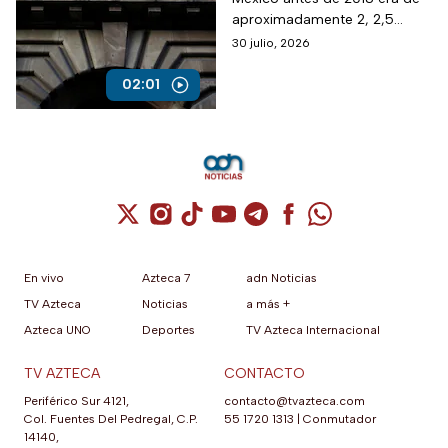
borde del colapso
aproximadamente 2, 2,5
puntos del PIB y ahora por la
30 julio, 2026
inseguridad, sobre todo
jurídica, ha caído a menos de
02:01
la mitad.
Cuenta de X / Twitter (se abre en una nuev
Cuenta de Instagram (se abre en una n
Cuenta de TikTok (se abre en una
Cuenta de YouTube (se abre 
Cuenta de Telegram (se a
Cuenta de Facebook 
Cuenta de Whats
En vivo
Azteca 7
adn Noticias
TV Azteca
Noticias
a más +
Azteca UNO
Deportes
TV Azteca Internacional
TV AZTECA
CONTACTO
Periférico Sur 4121,
contacto@tvazteca.com
Col. Fuentes Del Pedregal, C.P.
55 1720 1313
|
Conmutador
14140,