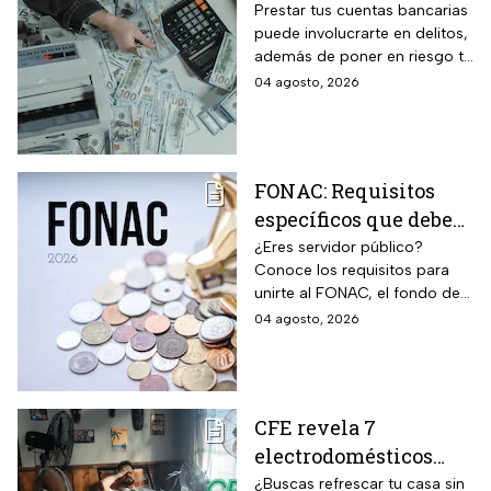
préstamo de cuentas
Prestar tus cuentas bancarias
puede involucrarte en delitos,
bancarias: razón por la
además de poner en riesgo tu
que debes decir que
patrimonio y situación legal;
04 agosto, 2026
no
protégete y denuncia si fuiste
víctima.
FONAC: Requisitos
específicos que deben
cumplir los
¿Eres servidor público?
Conoce los requisitos para
trabajadores para
unirte al FONAC, el fondo de
participar en él
ahorro Capitalizable de los
04 agosto, 2026
Trabajadores al Servicio del
Estado.
CFE revela 7
electrodomésticos
para combatir el calor
¿Buscas refrescar tu casa sin