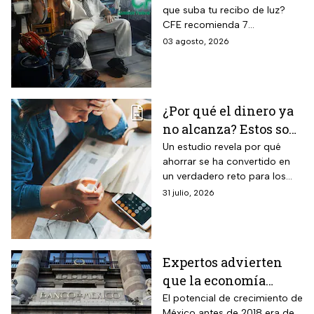
que suba tu recibo de luz?
sin que se dispare tu
CFE recomienda 7
recibo de luz
electrodomésticos eficientes
03 agosto, 2026
y hábitos para ahorrar energía
durante este verano.
¿Por qué el dinero ya
no alcanza? Estos son
los gastos que más
Un estudio revela por qué
ahorrar se ha convertido en
impactan a los
un verdadero reto para los
mexicanos
mexicanos.
31 julio, 2026
Expertos advierten
que la economía
mexicana esta al
El potencial de crecimiento de
México antes de 2018 era de