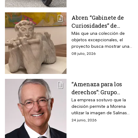
Abren “Gabinete de
Curiosidades” de
Ricardo y María Laura
Más que una colección de
objetos excepcionales, el
Salinas con cerca de
proyecto busca mostrar una
300 piezas históricas
forma de comprender la
08 julio, 2026
historia, el arte y la
construcción del
conocimiento.
“Amenaza para los
derechos”: Grupo
Salinas se pronuncia
La empresa sostuvo que la
decisión permite a Morena
sobre resolución del
utilizar la imagen de Salinas
TEPJF que avala spot
Pliego sin autorización,
24 junio, 2026
de Morena
representa un retroceso para
derechos fundamentales