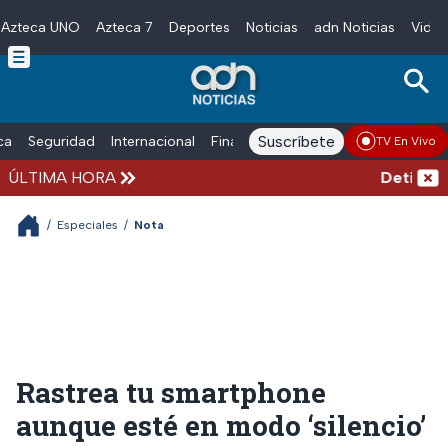
Azteca UNO
Azteca 7
Deportes
Noticias
adn Noticias
Video
Skip to main content
Suscríbete
ica
Seguridad
Internacional
Finanzas
adn Noticias Radio
Esp
TV En Vivo
ÚLTIMA HORA
Detienen a
/
Especiales
/
Nota
Rastrea tu smartphone
aunque esté en modo ‘silencio’