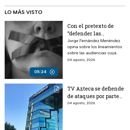
LO MÁS VISTO
Con el pretexto de
“defender las
audiencias”, crearán
Jorge Fernández Menéndez
opina sobre los lineamientos
un modelo de control
sobre las audiencias cuya
para silenciar la
finalidad es la censura y que
04 agosto, 2026
crítica
México no tenga acceso a la
verdad.
05:24
TV Azteca se defiende
de ataques por parte
del Gobierno de
04 agosto, 2026
México: “Son
lineamientos
diseñados para