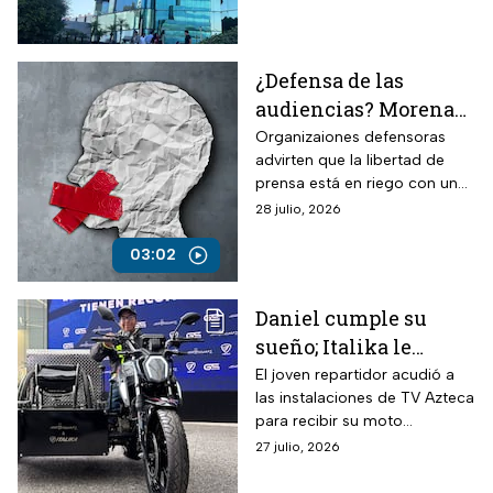
callarnos”
¿Defensa de las
audiencias? Morena
planea restringir la
Organizaiones defensoras
advirten que la libertad de
libertad e expresión y
prensa está en riego con una
ampliar censura
nueva ley sobre la supuesta
28 julio, 2026
defensa de las audiencias.
03:02
Daniel cumple su
sueño; Italika le
regala una moto
El joven repartidor acudió a
las instalaciones de TV Azteca
adaptada para su silla
para recibir su moto
de ruedas “me
adaptada; su historia se
27 julio, 2026
encanta su diseño”
viralizó en redes sociales.