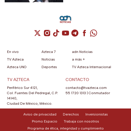
como la libertad de expresión
y el derecho a la propia
imagen.
Cuenta de X / Twitter (se abre en una nuev
Cuenta de Instagram (se abre en una n
Cuenta de TikTok (se abre en una
Cuenta de YouTube (se abre 
Cuenta de Telegram (se a
Cuenta de Facebook 
Cuenta de Whats
En vivo
Azteca 7
adn Noticias
TV Azteca
Noticias
a más +
Azteca UNO
Deportes
TV Azteca Internacional
TV AZTECA
CONTACTO
Periférico Sur 4121,
contacto@tvazteca.com
Col. Fuentes Del Pedregal, C.P.
55 1720 1313
|
Conmutador
14140,
Ciudad De México, México.
Aviso de privacidad
Derechos
Inversionistas
Promo Espacio
Trabaja con nosotros
Programa de ética, integridad y cumplimiento