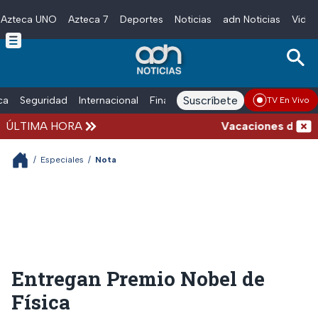
Azteca UNO
Azteca 7
Deportes
Noticias
adn Noticias
Video
Skip to main content
Suscríbete
ica
Seguridad
Internacional
Finanzas
adn Noticias Radio
Esp
TV En Vivo
ÚLTIMA HORA
Vacaciones de veran
/
Especiales
/
Nota
Entregan Premio Nobel de
Física