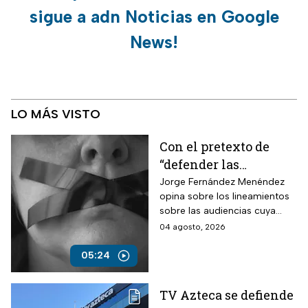
sigue a adn Noticias en Google
News!
LO MÁS VISTO
Con el pretexto de
“defender las
audiencias”, crearán
Jorge Fernández Menéndez
opina sobre los lineamientos
un modelo de control
sobre las audiencias cuya
para silenciar la
finalidad es la censura y que
04 agosto, 2026
crítica
México no tenga acceso a la
verdad.
05:24
TV Azteca se defiende