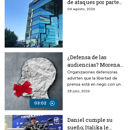
de ataques por parte
del Gobierno de
04 agosto, 2026
México: “Son
lineamientos
diseñados para
callarnos”
¿Defensa de las
audiencias? Morena
planea restringir la
Organizaiones defensoras
advirten que la libertad de
libertad e expresión y
prensa está en riego con una
ampliar censura
nueva ley sobre la supuesta
28 julio, 2026
defensa de las audiencias.
03:02
Daniel cumple su
sueño; Italika le