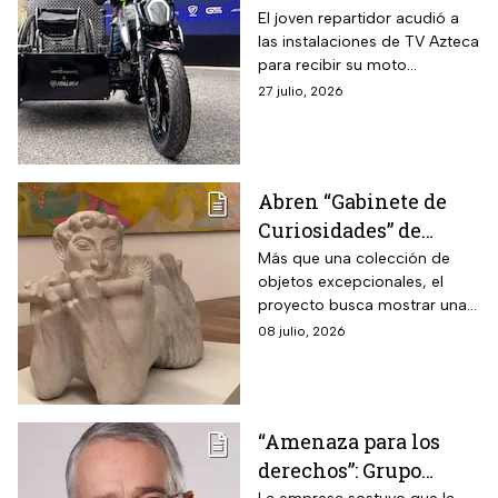
regala una moto
El joven repartidor acudió a
las instalaciones de TV Azteca
adaptada para su silla
para recibir su moto
de ruedas “me
adaptada; su historia se
27 julio, 2026
encanta su diseño”
viralizó en redes sociales.
Abren “Gabinete de
Curiosidades” de
Ricardo y María Laura
Más que una colección de
objetos excepcionales, el
Salinas con cerca de
proyecto busca mostrar una
300 piezas históricas
forma de comprender la
08 julio, 2026
historia, el arte y la
construcción del
conocimiento.
“Amenaza para los
derechos”: Grupo