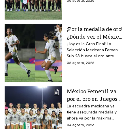
06 agosto, 2026
gloria
consecutiva
¡Por la medalla de oro!
¿Dónde ver el México
vs Colombia Femenil?
¡Hoy es la Gran Final! La
Selección Mexicana Femenil
Así puedes seguir la
Sub 23 busca el oro ante
Gran Final EN VIVO
Colombia en los Juegos
06 agosto, 2026
Centroamericanos y del
Caribe Santo Domingo 2026.
México Femenil va
por el oro en Juegos
Centroamericanos; ya
La escuadra mexicana ya
tiene asegurada medalla y
conoce a su rival
ahora va por la máxima
presea en los Juegos
04 agosto, 2026