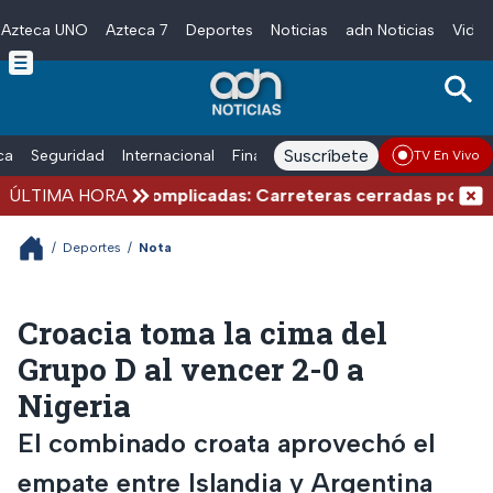
Azteca UNO
Azteca 7
Deportes
Noticias
adn Noticias
Video
Skip to main content
Suscríbete
ica
Seguridad
Internacional
Finanzas
adn Noticias Radio
Esp
TV En Vivo
nes de verano complicadas: Carreteras cerradas por bloqu
ÚLTIMA HORA
/
Deportes
/
Nota
Croacia toma la cima del
Grupo D al vencer 2-0 a
Nigeria
El combinado croata aprovechó el
empate entre Islandia y Argentina