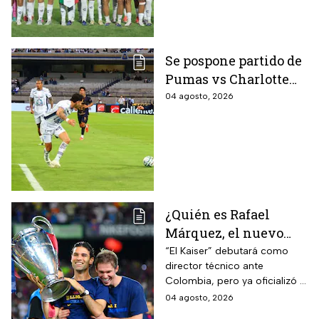
Centroamericanos
Se pospone partido de
Pumas vs Charlotte
FC en el inicio de la
04 agosto, 2026
Leagues Cup 2026
¿Quién es Rafael
Márquez, el nuevo
entrenador de la
“El Kaiser” debutará como
director técnico ante
Selección Mexicana
Colombia, pero ya oficializó la
que debutará con
fecha de su primer encuentro
04 agosto, 2026
Colombia, Perú y
contra Estados Unidos, el