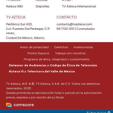
Azteca UNO
Deportes
TV Azteca Internacional
TV AZTECA
CONTACTO
Periférico Sur 4121,
contacto@tvazteca.com
Col. Fuentes Del Pedregal, C.P.
55 1720 1313
|
Conmutador
14140,
Ciudad De México, México.
Aviso de privacidad
Derechos
Inversionistas
Promo Espacio
Trabaja con nosotros
Programa de ética, integridad y cumplimiento
Defensor de Audiencias y Código de Ética de Televisión
Azteca III y Televisora del Valle de México
TV Azteca, M.R. & ©, TV Azteca, S.A.B. de C.V. Todos los derechos
reservados, 2025.
Queda prohibida la reproducción total o parcial sin la autorización
previa, expresa y por escrito de su titular.