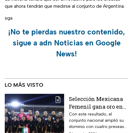
que ahora tendrán que medirse al conjunto de Argentina.
sga
¡No te pierdas nuestro contenido,
sigue a adn Noticias en Google
News!
LO MÁS VISTO
Selección Mexicana
Femenil gana oro en
Juegos
Con este resultado, el
conjunto nacional amplió su
Centroamericanos; el
dominio con cuatro preseas
camino de México a la
doradas de forma