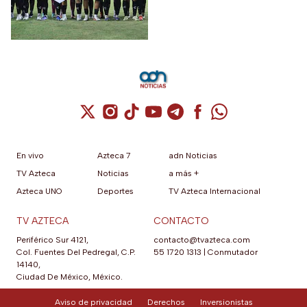
gloria
consecutiva
Cuenta de X / Twitter (se abre en una nuev
Cuenta de Instagram (se abre en una n
Cuenta de TikTok (se abre en una
Cuenta de YouTube (se abre 
Cuenta de Telegram (se a
Cuenta de Facebook 
Cuenta de Whats
En vivo
Azteca 7
adn Noticias
TV Azteca
Noticias
a más +
Azteca UNO
Deportes
TV Azteca Internacional
TV AZTECA
CONTACTO
Periférico Sur 4121,
contacto@tvazteca.com
Col. Fuentes Del Pedregal, C.P.
55 1720 1313
|
Conmutador
14140,
Ciudad De México, México.
Aviso de privacidad
Derechos
Inversionistas