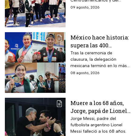
Centroamericanos y del
2026?
Caribe 2026 y dejó atrás su
09 agosto, 2026
marcha de Mayagüez 2010
México hace historia:
supera las 400
medallas en los
Tras la ceremonia de
clausura, la delegación
Juegos
mexicana terminó en lo más
Centroamericanos
alto del medallero
08 agosto, 2026
2026 e impone récords
Muere a los 68 años,
Jorge, papá de Lionel
Messi
Jorge Messi, padre del
futbolista argentino Lionel
Messi falleció a los 68 años.