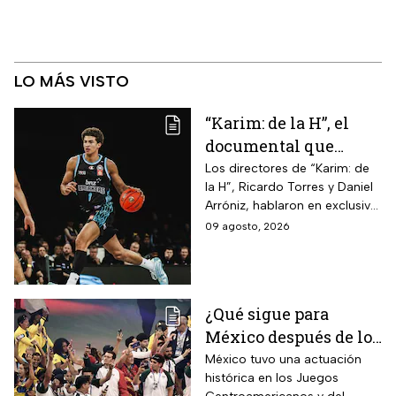
LO MÁS VISTO
“Karim: de la H”, el
documental que
cuenta el camino del
Los directores de “Karim: de
la H”, Ricardo Torres y Daniel
joven de Hermosillo
Arróniz, hablaron en exclusiva
que llegó a la NBA
con adn Noticias sobre cómo
09 agosto, 2026
documentaron el camino del
mexicano desde Hermosillo,
Sonora, hasta la NBA
¿Qué sigue para
México después de los
Juegos
México tuvo una actuación
histórica en los Juegos
Centroamericanos