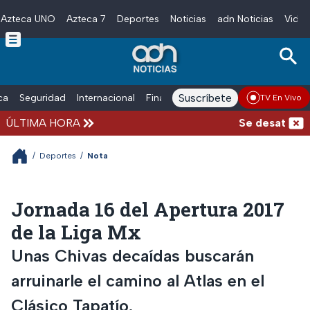
Azteca UNO
Azteca 7
Deportes
Noticias
adn Noticias
Video
Skip to main content
Suscríbete
ica
Seguridad
Internacional
Finanzas
adn Noticias Radio
Esp
TV En Vivo
ÚLTIMA HORA
Se desata bala
/
Deportes
/
Nota
Jornada 16 del Apertura 2017
de la Liga Mx
Unas Chivas decaídas buscarán
arruinarle el camino al Atlas en el
Clásico Tapatío.