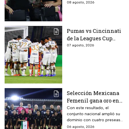
08 agosto, 2026
Pumas vs Cincinnati
de la Leagues Cup
2026 es pospuesto
07 agosto, 2026
hasta nuevo aviso
Selección Mexicana
Femenil gana oro en
Juegos
Con este resultado, el
conjunto nacional amplió su
Centroamericanos; el
dominio con cuatro preseas
camino de México a la
doradas de forma
06 agosto, 2026