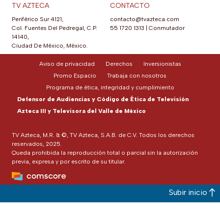
TV AZTECA
CONTACTO
Periférico Sur 4121,
contacto@tvazteca.com
Col. Fuentes Del Pedregal, C.P.
55 1720 1313
|
Conmutador
14140,
Ciudad De México, México.
Aviso de privacidad
Derechos
Inversionistas
Promo Espacio
Trabaja con nosotros
Programa de ética, integridad y cumplimiento
Defensor de Audiencias y Código de Ética de Televisión
Azteca III y Televisora del Valle de México
TV Azteca, M.R. & ©, TV Azteca, S.A.B. de C.V. Todos los derechos
reservados, 2025.
Queda prohibida la reproducción total o parcial sin la autorización
previa, expresa y por escrito de su titular.
Subir inicio