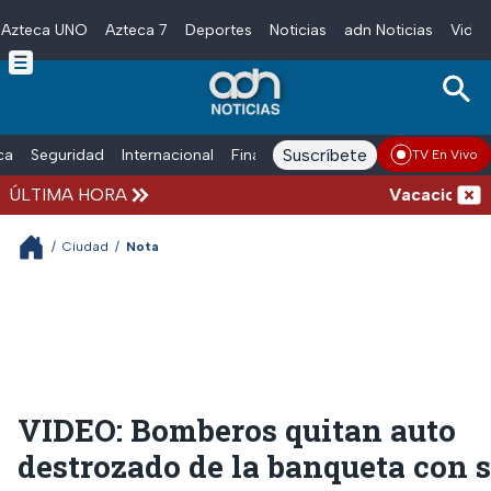
Azteca UNO
Azteca 7
Deportes
Noticias
adn Noticias
Video
Skip to main content
Suscríbete
ica
Seguridad
Internacional
Finanzas
adn Noticias Radio
Esp
TV En Vivo
ÚLTIMA HORA
Vacaciones de v
/
Ciudad
/
Nota
VIDEO: Bomberos quitan auto
destrozado de la banqueta con 