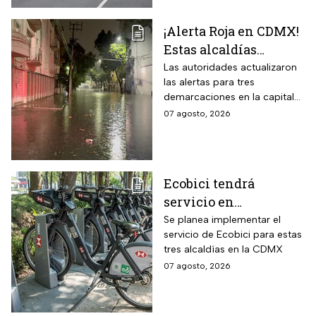
¡Alerta Roja en CDMX!
Estas alcaldías
registran lluvias
Las autoridades actualizaron
las alertas para tres
intensas e
demarcaciones en la capital
inundaciones este
del país por las intensas
07 agosto, 2026
viernes 7 de agosto
lluvias
Ecobici tendrá
servicio en
Iztapalapa, Tlalpan e
Se planea implementar el
servicio de Ecobici para estas
Iztacalco; preparan
tres alcaldías en la CDMX
nuevas estaciones
07 agosto, 2026