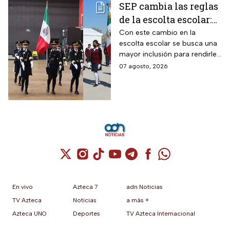
SEP cambia las reglas
de la escolta escolar:
¿cómo se elegirá a los
Con este cambio en la
escolta escolar se busca una
alumnos a partir de
mayor inclusión para rendirle
ahora?
honores a la bandera
07 agosto, 2026
Cuenta de X / Twitter (se abre en una nuev
Cuenta de Instagram (se abre en una n
Cuenta de TikTok (se abre en una
Cuenta de YouTube (se abre 
Cuenta de Telegram (se a
Cuenta de Facebook 
Cuenta de Whats
En vivo
Azteca 7
adn Noticias
TV Azteca
Noticias
a más +
Azteca UNO
Deportes
TV Azteca Internacional