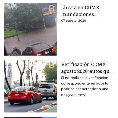
Lluvia en CDMX:
Inundaciones
colapsan Periférico
07 agosto, 2026
sur; hay caos y
encharcamientos
severos
Verificación CDMX
agosto 2026: autos que
deben hacer el
Si no realizas la verificación
correspondiente en agosto,
trámite y posibles
podrías ser acreedor a una
multas
sanción económica
07 agosto, 2026