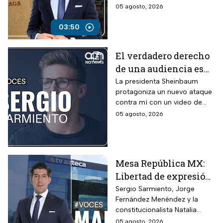
presuntos adeudos
en contradicciones al señalar
05 agosto, 2026
fiscales
a la televisora del Ajusco por
presuntos adeudos, pese a
03:50
que anteriormente había
asegurado que no existían
El verdadero derecho
pagos pendientes.
de una audiencia es
tener la opción de
La presidenta Sheinbaum
protagoniza un nuevo ataque
cambiar de canal,
contra mí con un video de
opina Sergio
hace 26 años.
05 agosto, 2026
Sarmiento
Mesa República MX:
Libertad de expresión
en riesgo y los
Sergio Sarmiento, Jorge
Fernández Menéndez y la
ataques contra TV
constitucionalista Natalia
Azteca
Torres analizan los recientes
05 agosto, 2026