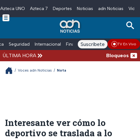
Azteca UNO
Azteca 7
Deportes
Noticias
adn Noticias
Video
Skip to main content
Suscríbete
ica
Seguridad
Internacional
Finanzas
adn Noticias Radio
Esp
TV En Vivo
ÚLTIMA HORA
Bloqueos y acci
/
Voces adn Noticias
/
Nota
Interesante ver cómo lo
deportivo se traslada a lo