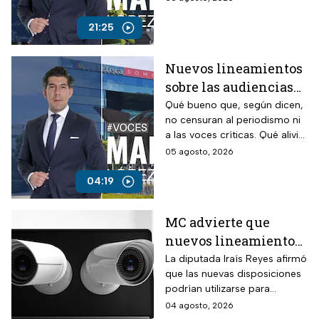
ataques contra periodistas
críticos por parte del
21:25
Gobierno Federal
Nuevos lineamientos
sobre las audiencias
buscan callar a TV
Qué bueno que, según dicen,
no censuran al periodismo ni
Azteca; opina Manuel
a las voces críticas. Qué alivio
López San Martín
que respeten la liberta de
05 agosto, 2026
expresión. Son unos
mentirosos y unos
04:19
autoritarios. Pese a los
ataques desde la Presidencia,
MC advierte que
el compromiso de cuestionar
nuevos lineamientos
al poder, investigar y
denunciar sigue firme.
sobre las audiencias
La diputada Iraís Reyes afirmó
que las nuevas disposiciones
abren la puerta a
podrían utilizarse para
sanciones contra
castigar a medio incómodos
04 agosto, 2026
medios críticos
para el gobierno, aunque