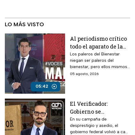
LO MÁS VISTO
Al periodismo crítico
todo el aparato de la
ley, mientras a los
Los paleros del Bienestar
niegan ser paleros del
“paleros del
bienestar, pero ellos mismos
bienestar”, dinero a
se ponen en evidencia
05 agosto, 2026
manos llenas
durante sus participaciones
haciendo sus preguntas a
05:42
modo.
El Verificador:
Gobierno se
contradice sobre TV
En su campaña de
desprestigio y asedio, el
Azteca; revive
gobierno federal volvió a caer