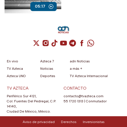
sostuvo que el periodismo
05:17
debe continuar investigando,
analizando e informando a la
ciudadanía.
Cuenta de X / Twitter (se abre en una nuev
Cuenta de Instagram (se abre en una n
Cuenta de TikTok (se abre en una
Cuenta de YouTube (se abre 
Cuenta de Telegram (se a
Cuenta de Facebook 
Cuenta de Whats
En vivo
Azteca 7
adn Noticias
TV Azteca
Noticias
a más +
Azteca UNO
Deportes
TV Azteca Internacional
TV AZTECA
CONTACTO
Periférico Sur 4121,
contacto@tvazteca.com
Col. Fuentes Del Pedregal, C.P.
55 1720 1313
|
Conmutador
14140,
Ciudad De México, México.
Aviso de privacidad
Derechos
Inversionistas