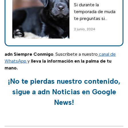
ingrediente
Si durante la
para que no se
temporada de muda
le caiga el pelo a
te preguntas si
mi perro
existe algún truco
2 junio, 2024
para que no se le
caiga el pelo a mi
perro, aquí tenemos
la respuesta.
adn Siempre Conmigo
. Suscríbete a nuestro
canal de
WhatsApp
y
lleva la información en la palma de tu
mano.
¡No te pierdas nuestro contenido,
sigue a adn Noticias en Google
News!