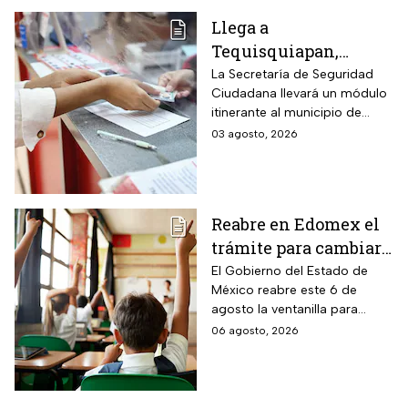
Llega a
Tequisquiapan,
Querétaro, unidad
La Secretaría de Seguridad
Ciudadana llevará un módulo
móvil de licencia de
itinerante al municipio de
conducir este martes
Tequisquiapan, en Querétaro,
03 agosto, 2026
4 de agosto: los cupos
para expedir permisos de
son limitados y estos
manejo con cupo restringido
a ochenta personas.
son los requisitos
Reabre en Edomex el
trámite para cambiar
de escuela a tus hijos
El Gobierno del Estado de
México reabre este 6 de
en preescolar,
agosto la ventanilla para
primaria o secundaria:
quienes buscan un cambio de
06 agosto, 2026
es gratis y esta es la
plantel o una inscripción
fecha límite
tardía a la educación básica.