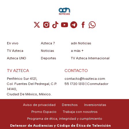
Cuenta de X / Twitter (se abre en una nuev
Cuenta de Instagram (se abre en una n
Cuenta de TikTok (se abre en una
Cuenta de YouTube (se abre 
Cuenta de Telegram (se a
Cuenta de Facebook 
Cuenta de Whats
En vivo
Azteca 7
adn Noticias
TV Azteca
Noticias
a más +
Azteca UNO
Deportes
TV Azteca Internacional
TV AZTECA
CONTACTO
Periférico Sur 4121,
contacto@tvazteca.com
Col. Fuentes Del Pedregal, C.P.
55 1720 1313
|
Conmutador
14140,
Ciudad De México, México.
Aviso de privacidad
Derechos
Inversionistas
Promo Espacio
Trabaja con nosotros
Programa de ética, integridad y cumplimiento
Defensor de Audiencias y Código de Ética de Televisión