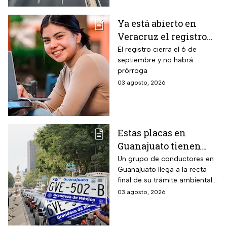
emisiones antes de que
acabe agosto pagará una
Ya está abierto en
sanción de miles de pesos.
Veracruz el registro
para becas de hasta
El registro cierra el 6 de
septiembre y no habrá
$3,000 pesos para
prórroga
estudiantes de todos
03 agosto, 2026
los niveles: fecha
límite y requisitos
para aplicar
Estas placas en
Guanajuato tienen
hasta el 31 de agosto
Un grupo de conductores en
Guanajuato llega a la recta
2026 para realizar la
final de su trámite ambiental
verificación
semestral. El descuido cuesta
03 agosto, 2026
vehicular o habrá
más de dos mil pesos y
multas de más de
compromete la circulación
legal del vehículo.
$2,000