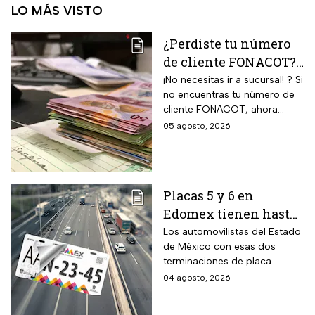
LO MÁS VISTO
¿Perdiste tu número
de cliente FONACOT?
Así puedes
¡No necesitas ir a sucursal! ? Si
no encuentras tu número de
recuperarlo y
cliente FONACOT, ahora
consultar tu crédito
puedes recuperarlo y
05 agosto, 2026
2026
consultar tu crédito
fácilmente.
Placas 5 y 6 en
Edomex tienen hasta
el 31 de agosto 2026
Los automovilistas del Estado
de México con esas dos
para realizar la
terminaciones de placa
verificación
enfrentan el cierre de su
04 agosto, 2026
vehicular o recibirán
periodo este mes. Quien no
esta multa
cumpla con la revisión de