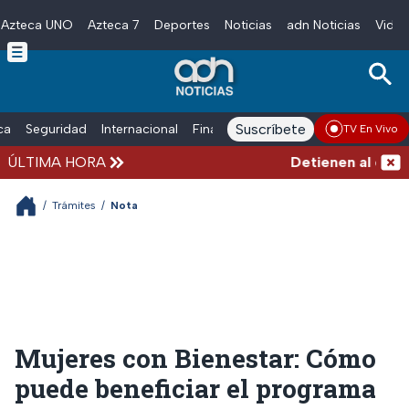
Azteca UNO
Azteca 7
Deportes
Noticias
adn Noticias
Video
Skip to main content
Suscríbete
ica
Seguridad
Internacional
Finanzas
adn Noticias Radio
Esp
TV En Vivo
ÚLTIMA HORA
Detienen al exgobe
/
Trámites
/
Nota
Mujeres con Bienestar: Cómo
puede beneficiar el programa