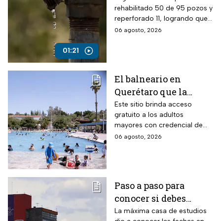
rehabilitado 50 de 95 pozos y
reperforado 11, logrando que
entre el 80% y 90% de la
06 agosto, 2026
población cuente con
suministro por red.
01:21
El balneario en
Querétaro que la
Profeco marcó como el
Este sitio brinda acceso
gratuito a los adultos
más barato de México:
mayores con credencial de
tiene alberca para la
INAPAM vigente
06 agosto, 2026
tercera edad y todas
estas personas no
pagan en agosto 2026
Paso a paso para
conocer si debes
realizar el examen de
La máxima casa de estudios