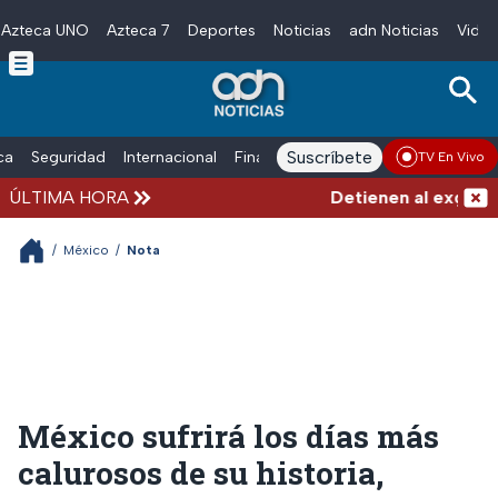
Azteca UNO
Azteca 7
Deportes
Noticias
adn Noticias
Video
Skip to main content
Suscríbete
ica
Seguridad
Internacional
Finanzas
adn Noticias Radio
Esp
TV En Vivo
ÚLTIMA HORA
Detienen al exgoberna
/
México
/
Nota
México sufrirá los días más
calurosos de su historia,