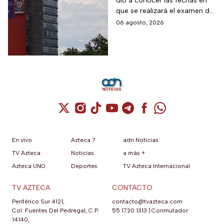
dio a conocer las fechas en
control de la UNAM
que se realizará el examen de
control, después de encontrar
06 agosto, 2026
anomalías en los resultados
para el acceso a licenciatura
Cuenta de X / Twitter (se abre en una nuev
Cuenta de Instagram (se abre en una n
Cuenta de TikTok (se abre en una
Cuenta de YouTube (se abre 
Cuenta de Telegram (se a
Cuenta de Facebook 
Cuenta de Whats
En vivo
Azteca 7
adn Noticias
TV Azteca
Noticias
a más +
Azteca UNO
Deportes
TV Azteca Internacional
TV AZTECA
CONTACTO
Periférico Sur 4121,
contacto@tvazteca.com
Col. Fuentes Del Pedregal, C.P.
55 1720 1313
|
Conmutador
14140,