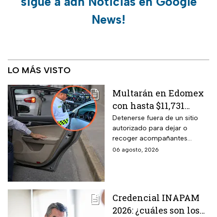
sigue a adn Noticias en Google
News!
LO MÁS VISTO
Multarán en Edomex
con hasta $11,731
pesos a todos los
Detenerse fuera de un sitio
autorizado para dejar o
conductores que
recoger acompañantes
realicen esta práctica
puede salir carísimo en
06 agosto, 2026
tan común para subir
Edomex. La sanción,
o bajar personas del
equivalente a 100 Unidades de
Medida y Actualización,
auto
representa el tope más alto
Credencial INAPAM
del Reglamento de Tránsito
2026: ¿cuáles son los
estatal mexiquense.