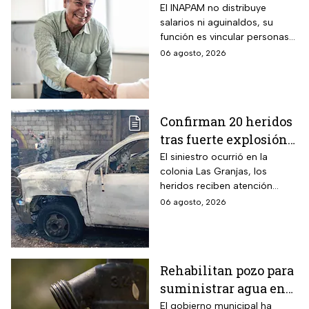
requisitos para
El INAPAM no distribuye
salarios ni aguinaldos, su
tramitarla gratis y
función es vincular personas
cómo acceder a un
con ofertas laborales, quienes
06 agosto, 2026
empleo de $9,582 al
deberán facilitar estos
mes más aguinaldo?
beneficios a los
seleccionados
Confirman 20 heridos
tras fuerte explosión
de pipa de gas en
El siniestro ocurrió en la
colonia Las Granjas, los
Cuernavaca, Morelos
heridos reciben atención
médica en distintos
06 agosto, 2026
hospitales.
Rehabilitan pozo para
suministrar agua en
Ecatepec, Edomex
El gobierno municipal ha