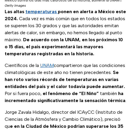
México sufrirá los días más calurosos de su historia, advierte la UNAM
|
Getty Images
Las altas
temperaturas
ponen en alerta a México este
2024.
Cada vez es más común que en todos los estados
se superen los 30 grados y que las autoridades emitan
alertas de calor, sin embargo, no hemos llegado al punto
máximo.
De acuerdo con la UNAM, en los próximos 10
o 15 días, el país experimentará las mayores
temperaturas registradas en la historia.
Científicos de la
UNAM
compartieron que las condiciones
climatológicas de este año no tienen precedentes.
Se
han roto varios récords de temperaturas en varias
entidades del país y el calor todavía puede aumentar.
Por si fuera poco,
el fenómeno de “El Niño”
también
ha
incrementado significativamente la sensación térmica
.
Jorge Zavala Hidalgo, director del ICAyCC (Instituto de
Ciencias de la Atmósfera y Cambio Climático), precisó
qu
e en la Ciudad de México podrían superarse los 35