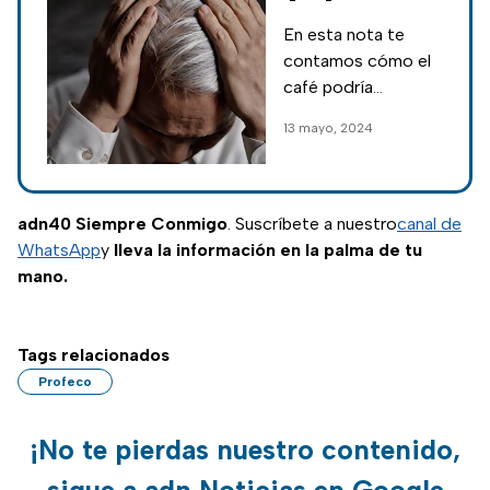
hacer con café
En esta nota te
para
contamos cómo el
desaparecer las
café podría
canas
convertirse en un
13 mayo, 2024
aliado inesperado
en la lucha contra las
canas.
adn40 Siempre Conmigo
. Suscríbete a nuestro
canal de
WhatsApp
y
lleva la información en la palma de tu
mano.
Tags relacionados
Profeco
¡No te pierdas nuestro contenido,