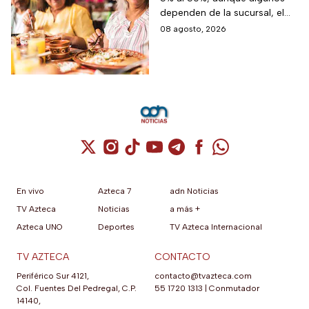
INAPAM en
dependen de la sucursal, el
restaurantes,
servicio y los lugares
08 agosto, 2026
transporte y tiendas
disponibles
Cuenta de X / Twitter (se abre en una nuev
Cuenta de Instagram (se abre en una n
Cuenta de TikTok (se abre en una
Cuenta de YouTube (se abre 
Cuenta de Telegram (se a
Cuenta de Facebook 
Cuenta de Whats
En vivo
Azteca 7
adn Noticias
TV Azteca
Noticias
a más +
Azteca UNO
Deportes
TV Azteca Internacional
TV AZTECA
CONTACTO
Periférico Sur 4121,
contacto@tvazteca.com
Col. Fuentes Del Pedregal, C.P.
55 1720 1313
|
Conmutador
14140,