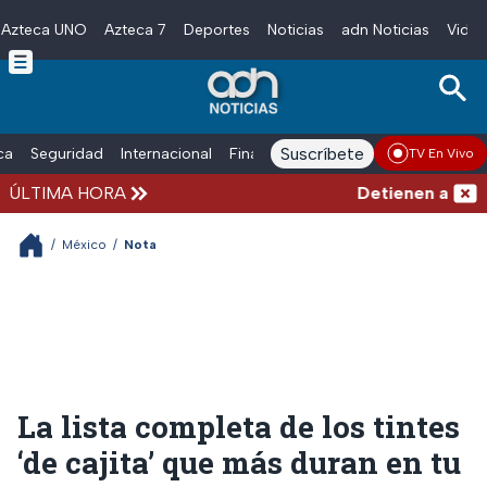
Azteca UNO
Azteca 7
Deportes
Noticias
adn Noticias
Video
Skip to main content
Suscríbete
ica
Seguridad
Internacional
Finanzas
adn Noticias Radio
Esp
TV En Vivo
ÚLTIMA HORA
Detienen al hombr
/
México
/
Nota
La lista completa de los tintes
‘de cajita’ que más duran en tu