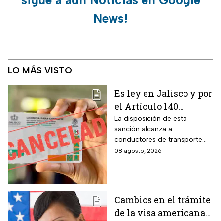
sigue a adn Noticias en Google
News!
LO MÁS VISTO
Es ley en Jalisco y por
el Artículo 140
cancelarán la licencia
La disposición de esta
sanción alcanza a
de conducir de por
conductores de transporte
vida a todos los
escolar, unidades de
08 agosto, 2026
automovilistas que
emergencia y vehículos de
cometan esta
pasajeros que ocasionen un
siniestro vial en la entidad por
infracción
medio de una infracción muy
Cambios en el trámite
común.
de la visa americana