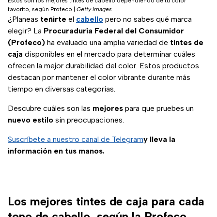
Estos son los mejores tintes de cabello dependiendo de tu color
favorito, según Profeco
|
Getty Images
¿Planeas
teñirte
el
cabello
pero no sabes qué marca
elegir? La
Procuraduría Federal del Consumidor
(Profeco)
ha evaluado una amplia variedad de
tintes de
caja
disponibles en el mercado para determinar cuáles
ofrecen la mejor durabilidad del color. Estos productos
destacan por mantener el color vibrante durante más
tiempo en diversas categorías.
Descubre cuáles son las
mejores
para que pruebes un
nuevo estilo
sin preocupaciones.
Suscríbete a nuestro canal de Telegram
y lleva la
información en tus manos.
Los mejores tintes de caja para cada
tono de cabello, según la Profeco