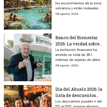
los escurrimientos de la zona
cristalinas con la
volcánica y están rodeadas
naturaleza del volcán
de vegetación, áreas verdes y
08 agosto, 2026
Popocatépetl y cuesta
espacios para descansar
$40 pesos: días,
horarios y cómo llegar
Banco del Bienestar
2026: La verdad sobre
entrar a Buró de
La institución financiera ha
emitido un total de 38.1
Crédito por tenerla
millones de tarjetas de débito
para la dispersión de los
08 agosto, 2026
programas sociales.
Día del Abuelo 2026: la
lista de descuentos
con tu credencial
Los descuentos pueden ir del
5% al 50%, aunque algunos