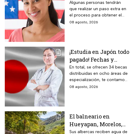
2026 y para quiénes
Algunas personas tendrán
que realizar un paso extra en
aplica
el proceso para obtener el
documento que permite
08 agosto, 2026
ingresar legalmente a Estados
Unidos.
¡Estudia en Japón todo
pagado! Fechas y
requisitos de la
En total, se ofrecen 34 becas
distribuidas en ocho áreas de
convocatoria para
especialización, te contamos
becas de estancias en
todos los detalles.
08 agosto, 2026
2026
El balneario en
Hueyapan, Morelos,
que combina albercas
Sus albercas reciben agua de