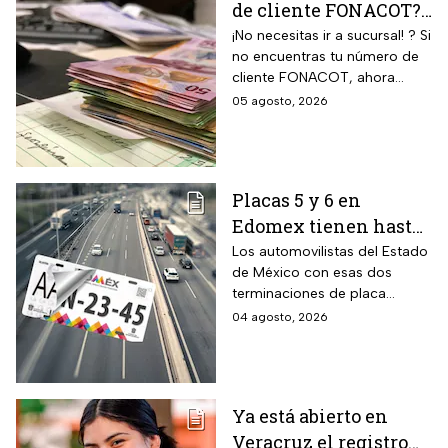
de cliente FONACOT?
Así puedes
¡No necesitas ir a sucursal! ? Si
no encuentras tu número de
recuperarlo y
cliente FONACOT, ahora
consultar tu crédito
puedes recuperarlo y
05 agosto, 2026
2026
consultar tu crédito
fácilmente.
Placas 5 y 6 en
Edomex tienen hasta
el 31 de agosto 2026
Los automovilistas del Estado
de México con esas dos
para realizar la
terminaciones de placa
verificación
enfrentan el cierre de su
04 agosto, 2026
vehicular o recibirán
periodo este mes. Quien no
esta multa
cumpla con la revisión de
emisiones antes de que
acabe agosto pagará una
Ya está abierto en
sanción de miles de pesos.
Veracruz el registro