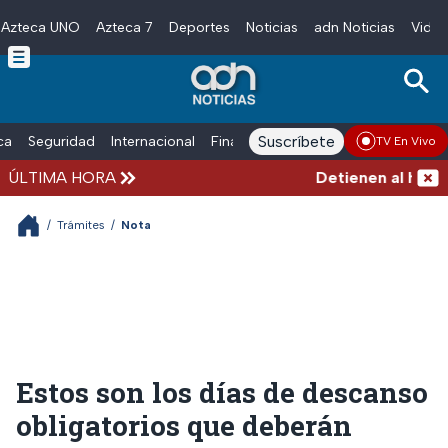
Azteca UNO
Azteca 7
Deportes
Noticias
adn Noticias
Video
Skip to main content
Suscríbete
ica
Seguridad
Internacional
Finanzas
adn Noticias Radio
Esp
TV En Vivo
ÚLTIMA HORA
Detienen al hombre 
/
Trámites
/
Nota
Estos son los días de descanso
obligatorios que deberán