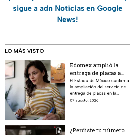
sigue a adn Noticias en Google
News!
LO MÁS VISTO
Edomex amplió la
entrega de placas a
domicilio a todo el
El Estado de México confirma
la ampliación del servicio de
estado: los tres pasos
entrega de placas en la
para reemplacar en
puerta del domicilio,
07 agosto, 2026
línea antes del 31 de
disponible ahora en toda la
agosto y evitar multas
zona metropolitana. La
medida aplica a un grupo de
de hasta $2,346 pesos
conductores que todavía
¿Perdiste tu número
deben completar el cambio.