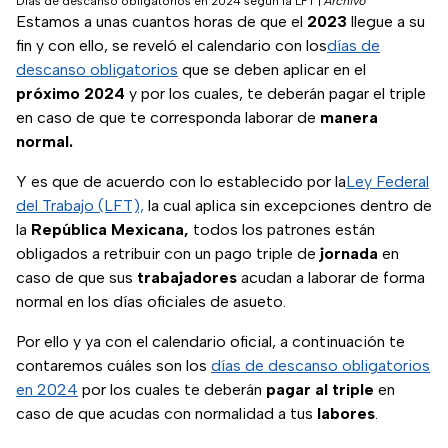
Dias de descanso obligatorios en 2024 segun la LFT
|
Archivo
Estamos a unas cuantos horas de que el
2023
llegue a su
fin y con ello, se reveló el calendario con los
días de
descanso obligatorios
que se deben aplicar en el
próximo 2024
y por los cuales, te deberán pagar el triple
en caso de que te corresponda laborar de
manera
normal.
Y es que de acuerdo con lo establecido por la
Ley Federal
del Trabajo (LFT),
la cual aplica sin excepciones dentro de
la
República Mexicana,
todos los patrones están
obligados a retribuir con un pago triple de
jornada
en
caso de que sus
trabajadores
acudan a laborar de forma
normal en los días oficiales de asueto.
Por ello y ya con el calendario oficial, a continuación te
contaremos cuáles son los
días de descanso obligatorios
en 2024
por los cuales te deberán
pagar
al
triple
en
caso de que acudas con normalidad a tus
labores
.