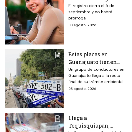
para becas de hasta
El registro cierra el 6 de
septiembre y no habrá
$3,000 pesos para
prórroga
estudiantes de todos
03 agosto, 2026
los niveles: fecha
límite y requisitos
para aplicar
Estas placas en
Guanajuato tienen
hasta el 31 de agosto
Un grupo de conductores en
Guanajuato llega a la recta
2026 para realizar la
final de su trámite ambiental
verificación
semestral. El descuido cuesta
03 agosto, 2026
vehicular o habrá
más de dos mil pesos y
multas de más de
compromete la circulación
legal del vehículo.
$2,000
Llega a
Tequisquiapan,