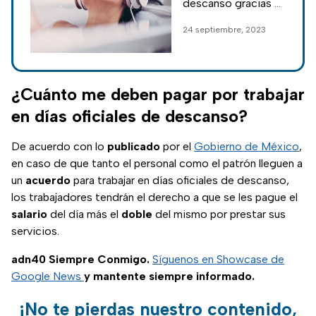
descanso gracias a
una reforma a la Ley
24 septiembre, 2023
General de
Instituciones y
Procedimientos
Electorales; te
¿Cuánto me deben pagar por trabajar
contamos los
en días oficiales de descanso?
detalles.
De acuerdo con lo
publicado
por el
Gobierno de México
,
en caso de que tanto el personal como el patrón lleguen a
un
acuerdo
para trabajar en días oficiales de descanso,
los trabajadores tendrán el derecho a que se les pague el
salario
del día más el
doble
del mismo por prestar sus
servicios.
adn40 Siempre Conmigo.
Síguenos en Showcase de
Google News
y mantente siempre informado.
¡No te pierdas nuestro contenido,