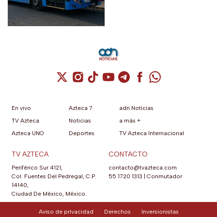
Federal 57
Cuenta de X / Twitter (se abre en una nuev
Cuenta de Instagram (se abre en una n
Cuenta de TikTok (se abre en una
Cuenta de YouTube (se abre 
Cuenta de Telegram (se a
Cuenta de Facebook 
Cuenta de Whats
En vivo
Azteca 7
adn Noticias
TV Azteca
Noticias
a más +
Azteca UNO
Deportes
TV Azteca Internacional
TV AZTECA
CONTACTO
Periférico Sur 4121,
contacto@tvazteca.com
Col. Fuentes Del Pedregal, C.P.
55 1720 1313
|
Conmutador
14140,
Ciudad De México, México.
Aviso de privacidad
Derechos
Inversionistas