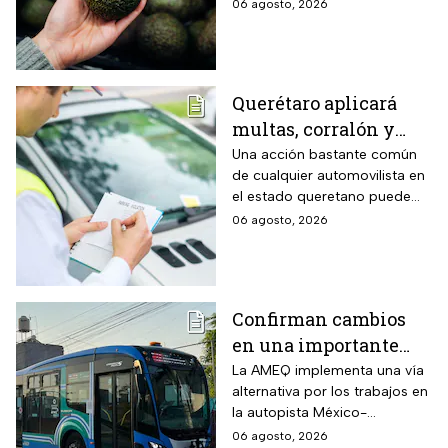
temporal de exportaciones de
06 agosto, 2026
este alimento.
Querétaro aplicará
multas, corralón y
hasta arresto a
Una acción bastante común
de cualquier automovilista en
quienes cometan esta
el estado queretano puede
infracción con su auto
derivar en una dura sanción
06 agosto, 2026
económica, la pérdida
temporal del vehículo o
incluso pasar horas detenido.
Confirman cambios
en una importante
ruta de Querétaro
La AMEQ implementa una vía
alternativa por los trabajos en
durante 28 días por
la autopista México-
obras en la Carretera
Querétaro.
06 agosto, 2026