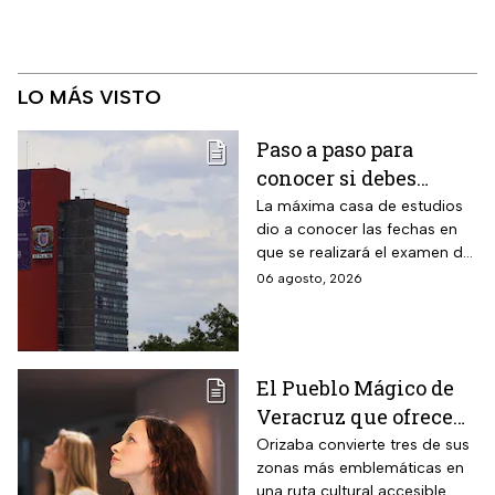
LO MÁS VISTO
Paso a paso para
conocer si debes
realizar el examen de
La máxima casa de estudios
dio a conocer las fechas en
control de la UNAM
que se realizará el examen de
control, después de encontrar
06 agosto, 2026
anomalías en los resultados
para el acceso a licenciatura
El Pueblo Mágico de
Veracruz que ofrece
por 70 pesos una
Orizaba convierte tres de sus
zonas más emblemáticas en
visita a 18 museos
una ruta cultural accesible