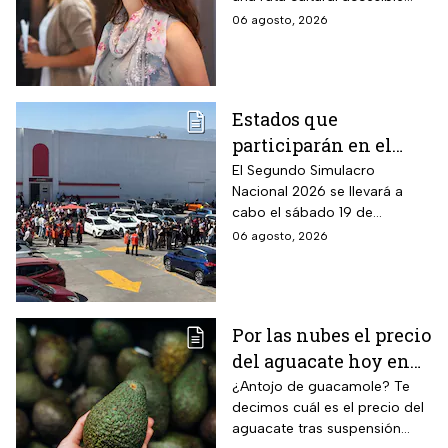
históricos en estas
para toda la familia
06 agosto, 2026
vacaciones de agosto
de 2026
Estados que
participarán en el
Segundo Simulacro
El Segundo Simulacro
Nacional 2026 se llevará a
Nacional 2026
cabo el sábado 19 de
septiembre y tendrá hipótesis
06 agosto, 2026
diferentes
Por las nubes el precio
del aguacate hoy en
México
¿Antojo de guacamole? Te
decimos cuál es el precio del
aguacate tras suspensión