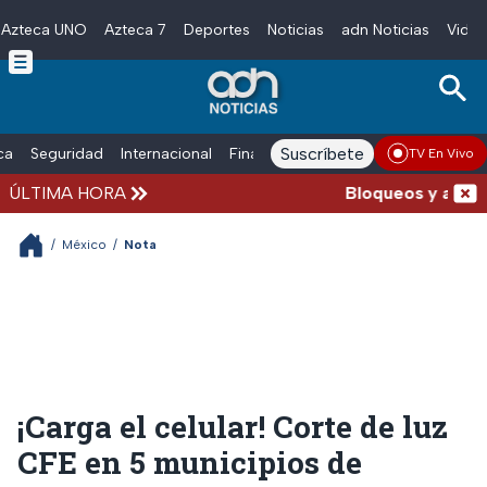
Azteca UNO
Azteca 7
Deportes
Noticias
adn Noticias
Video
Skip to main content
Suscríbete
ica
Seguridad
Internacional
Finanzas
adn Noticias Radio
Esp
TV En Vivo
ÚLTIMA HORA
Bloqueos y acciden
/
México
/
Nota
¡Carga el celular! Corte de luz
CFE en 5 municipios de