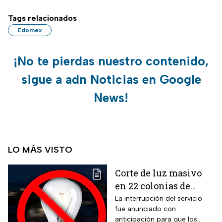
Tags relacionados
Edomex
¡No te pierdas nuestro contenido,
sigue a adn Noticias en Google
News!
LO MÁS VISTO
Corte de luz masivo
en 22 colonias de
México; zonas
La interrupción del servicio
fue anunciado con
afectadas hoy 7 de
anticipación para que los