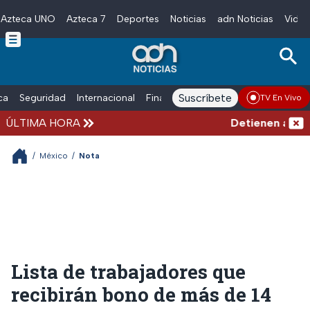
Azteca UNO
Azteca 7
Deportes
Noticias
adn Noticias
Video
Skip to main content
Suscríbete
ica
Seguridad
Internacional
Finanzas
adn Noticias Radio
Esp
TV En Vivo
ÚLTIMA HORA
Detienen al exgo
/
México
/
Nota
Lista de trabajadores que
recibirán bono de más de 14