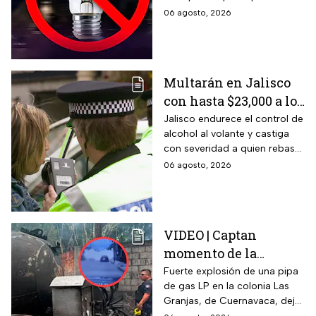
agosto
usuarios puedan tomar las
06 agosto, 2026
previsiones necesarias.
Multarán en Jalisco
con hasta $23,000 a los
conductores que
Jalisco endurece el control de
alcohol al volante y castiga
superen este límite en
con severidad a quien rebase
la prueba de
el nuevo límite de sangre o
06 agosto, 2026
alcoholemia
aliento. La sanción golpea por
igual a automovilistas,
transportistas y motociclistas
que circulen por el estado.
VIDEO | Captan
momento de la
explosión de pipa de
Fuerte explosión de una pipa
de gas LP en la colonia Las
gas en Cuernavaca:
Granjas, de Cuernavaca, dejó
¡Imágenes sensibles!
21 heridos y causó pánico