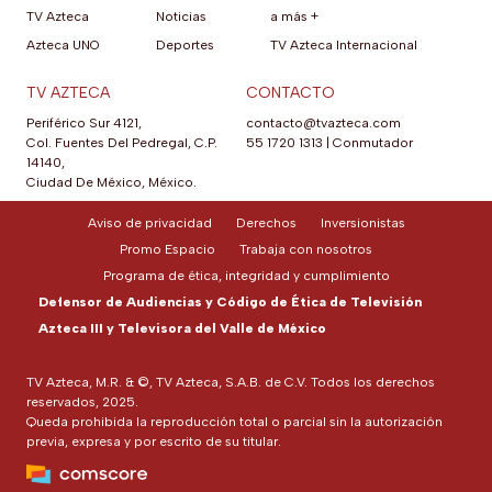
TV Azteca
Noticias
a más +
Azteca UNO
Deportes
TV Azteca Internacional
TV AZTECA
CONTACTO
Periférico Sur 4121,
contacto@tvazteca.com
Col. Fuentes Del Pedregal, C.P.
55 1720 1313
|
Conmutador
14140,
Ciudad De México, México.
Aviso de privacidad
Derechos
Inversionistas
Promo Espacio
Trabaja con nosotros
Programa de ética, integridad y cumplimiento
Defensor de Audiencias y Código de Ética de Televisión
Azteca III y Televisora del Valle de México
TV Azteca, M.R. & ©, TV Azteca, S.A.B. de C.V. Todos los derechos
reservados, 2025.
Queda prohibida la reproducción total o parcial sin la autorización
previa, expresa y por escrito de su titular.