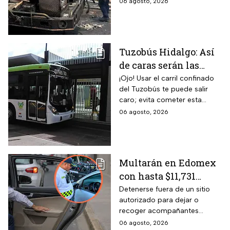
06 agosto, 2026
entre vecinos: VIDEO
Tuzobús Hidalgo: Así
de caras serán las
MULTAS por invadir
¡Ojo! Usar el carril confinado
del Tuzobús te puede salir
el carril confinado a
caro; evita cometer esta
partir de esta fecha
infracción a partir de agosto.
06 agosto, 2026
Multarán en Edomex
con hasta $11,731
pesos a todos los
Detenerse fuera de un sitio
autorizado para dejar o
conductores que
recoger acompañantes
realicen esta práctica
puede salir carísimo en
06 agosto, 2026
tan común para subir