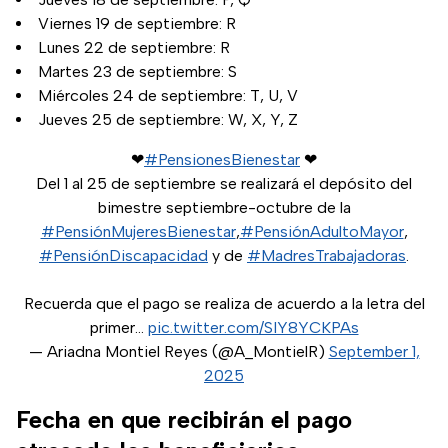
Viernes 19 de septiembre: R
Lunes 22 de septiembre: R
Martes 23 de septiembre: S
Miércoles 24 de septiembre: T, U, V
Jueves 25 de septiembre: W, X, Y, Z
❤
#PensionesBienestar
❤
Del 1 al 25 de septiembre se realizará el depósito del
bimestre septiembre-octubre de la
#PensiónMujeresBienestar
,
#PensiónAdultoMayor
,
#PensiónDiscapacidad
y de
#MadresTrabajadoras
.
Recuerda que el pago se realiza de acuerdo a la letra del
primer…
pic.twitter.com/SIY8YCKPAs
— Ariadna Montiel Reyes (@A_MontielR)
September 1,
2025
Fecha en que recibirán el pago