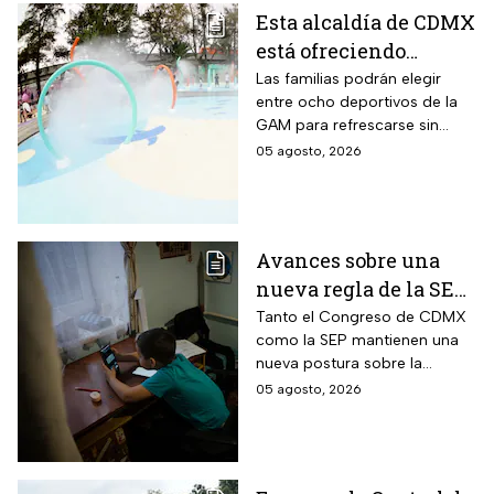
Esta alcaldía de CDMX
está ofreciendo
albercas gratis
Las familias podrán elegir
entre ocho deportivos de la
durante agosto de
GAM para refrescarse sin
2026: los únicos
pagar entrada durante las
05 agosto, 2026
requisitos que debes
vacaciones
cumplir
Avances sobre una
nueva regla de la SEP
sobre el uso de
Tanto el Congreso de CDMX
como la SEP mantienen una
celulares en la
nueva postura sobre la
escuelas
regulación de celulares en las
05 agosto, 2026
aulas