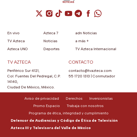
Cuenta de X / Twitter (se abre en una nuev
Cuenta de Instagram (se abre en una n
Cuenta de TikTok (se abre en una
Cuenta de YouTube (se abre 
Cuenta de Telegram (se a
Cuenta de Facebook 
Cuenta de Whats
En vivo
Azteca 7
adn Noticias
TV Azteca
Noticias
a más +
Azteca UNO
Deportes
TV Azteca Internacional
TV AZTECA
CONTACTO
Periférico Sur 4121,
contacto@tvazteca.com
Col. Fuentes Del Pedregal, C.P.
55 1720 1313
|
Conmutador
14140,
Ciudad De México, México.
Aviso de privacidad
Derechos
Inversionistas
Promo Espacio
Trabaja con nosotros
Programa de ética, integridad y cumplimiento
Defensor de Audiencias y Código de Ética de Televisión
Azteca III y Televisora del Valle de México