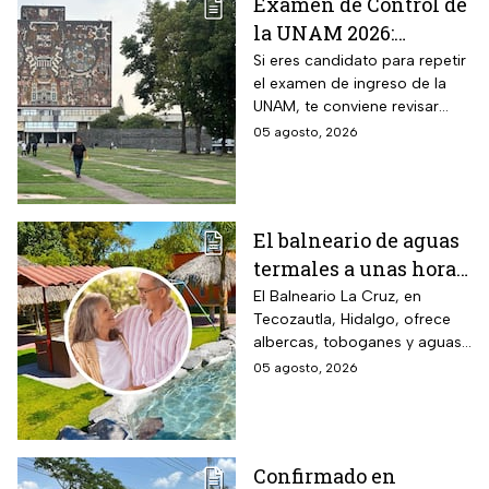
Examen de Control de
la UNAM 2026:
¿Cuántos aciertos
Si eres candidato para repetir
el examen de ingreso de la
piden en las carreras
UNAM, te conviene revisar
más solicitadas?
cuántos aciertos deberás de
05 agosto, 2026
lograr para ingresar a la
carrera que deseas.
El balneario de aguas
termales a unas horas
de Naucalpan con
El Balneario La Cruz, en
Tecozautla, Hidalgo, ofrece
entrada desde $100
albercas, toboganes y aguas
pesos para este grupo
termales, con tarifas
05 agosto, 2026
de adultos mayores
preferenciales para adultos
mayores y personas con
discapacidad.
Confirmado en