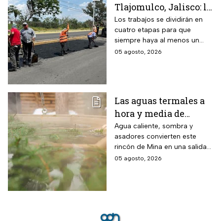
Tlajomulco, Jalisco: la
avenida Jesús Michel
Los trabajos se dividirán en
cuatro etapas para que
(ex 8 de Julio) seguirá
siempre haya al menos un
con obras hasta
carril habilitado en cada
05 agosto, 2026
diciembre 2026 y este
sentido.
es el tramo afectado
Las aguas termales a
hora y media de
Monterrey, Nuevo
Agua caliente, sombra y
asadores convierten este
León, donde la
rincón de Mina en una salida
entrada cuesta desde
sencilla para pasar el día en
05 agosto, 2026
$30 pesos y este grupo
familia
de personas paga la
mitad