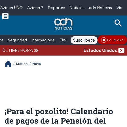
Azteca UNO
Azteca 7
Deportes
Noticias
adn Noticias
Video
Skip to main content
Suscríbete
ica
Seguridad
Internacional
Finanzas
adn Noticias Radio
Esp
TV En Vivo
ÚLTIMA HORA
Estados Unidos suspen
/
México
/
Nota
¡Para el pozolito! Calendario
de pagos de la Pensión del