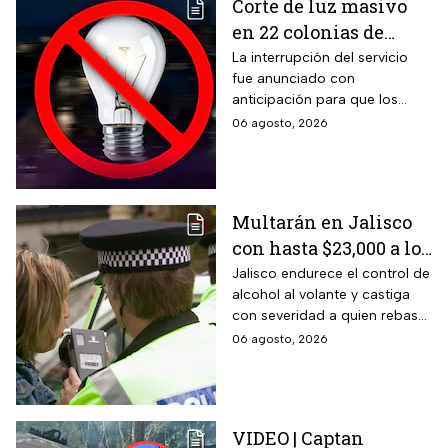
Corte de luz masivo
en 22 colonias de
México; zonas
La interrupción del servicio
fue anunciado con
afectadas hoy 7 de
anticipación para que los
agosto
usuarios puedan tomar las
06 agosto, 2026
previsiones necesarias.
Multarán en Jalisco
con hasta $23,000 a los
conductores que
Jalisco endurece el control de
alcohol al volante y castiga
superen este límite en
con severidad a quien rebase
la prueba de
el nuevo límite de sangre o
06 agosto, 2026
alcoholemia
aliento. La sanción golpea por
igual a automovilistas,
transportistas y motociclistas
que circulen por el estado.
VIDEO | Captan