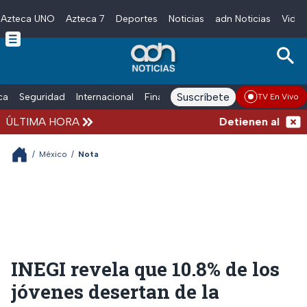
Azteca UNO
Azteca 7
Deportes
Noticias
adn Noticias
Video
Skip to main content
Suscríbete
ica
Seguridad
Internacional
Finanzas
adn Noticias Radio
Esp
TV En Vivo
ÚLTIMA HORA
Detienen al exgobe
/
México
/
Nota
INEGI revela que 10.8% de los
jóvenes desertan de la