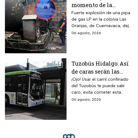
momento de la
explosión de pipa de
Fuerte explosión de una pipa
de gas LP en la colonia Las
gas en Cuernavaca:
Granjas, de Cuernavaca, dejó
¡Imágenes sensibles!
21 heridos y causó pánico
06 agosto, 2026
entre vecinos: VIDEO
Tuzobús Hidalgo: Así
de caras serán las
MULTAS por invadir
¡Ojo! Usar el carril confinado
del Tuzobús te puede salir
el carril confinado a
caro; evita cometer esta
partir de esta fecha
infracción a partir de agosto.
06 agosto, 2026