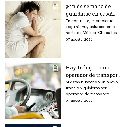
¡Fin de semana de
guardarse en casa!
Monzón mexicano
En contraste, el ambiente
seguirá muy caluroso en el
dejará lluvias
norte de México. Checa los
intensas en estos
detalles y toma precauciones.
07 agosto, 2026
estados; así estará el
clima hoy
Hay trabajo como
operador de transporte
público con sueldo de
Si estás buscando un nuevo
trabajo y quisieras ser
18 mil pesos, bonos y
operador de transporte
despensa
público, publicaron algunas
07 agosto, 2026
vacantes y te decimos cómo
puedes aplicar.