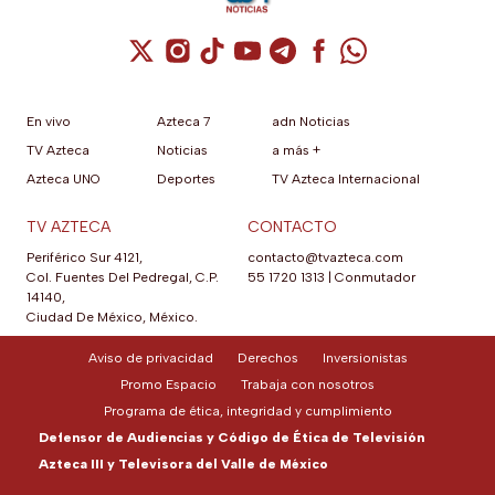
Cuenta de X / Twitter (se abre en una nuev
Cuenta de Instagram (se abre en una n
Cuenta de TikTok (se abre en una
Cuenta de YouTube (se abre 
Cuenta de Telegram (se a
Cuenta de Facebook 
Cuenta de Whats
En vivo
Azteca 7
adn Noticias
TV Azteca
Noticias
a más +
Azteca UNO
Deportes
TV Azteca Internacional
TV AZTECA
CONTACTO
Periférico Sur 4121,
contacto@tvazteca.com
Col. Fuentes Del Pedregal, C.P.
55 1720 1313
|
Conmutador
14140,
Ciudad De México, México.
Aviso de privacidad
Derechos
Inversionistas
Promo Espacio
Trabaja con nosotros
Programa de ética, integridad y cumplimiento
Defensor de Audiencias y Código de Ética de Televisión
Azteca III y Televisora del Valle de México