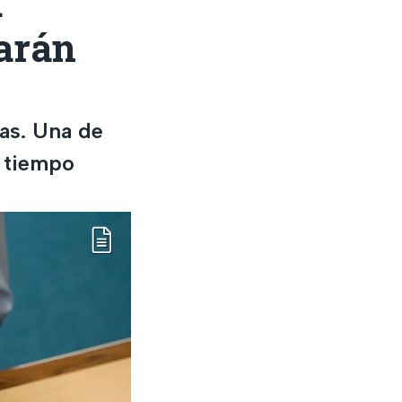
a
darán
ras. Una de
l tiempo