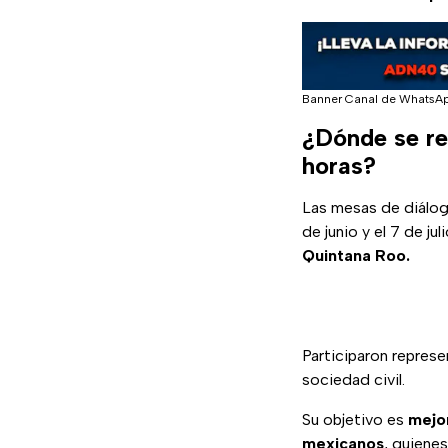
Banner Canal de WhatsA
¿Dónde se rea
horas?
Las mesas de diálogo
de junio y el 7 de ju
Quintana Roo.
Participaron represe
sociedad civil.
Su objetivo es
mejor
mexicanos
, quiene