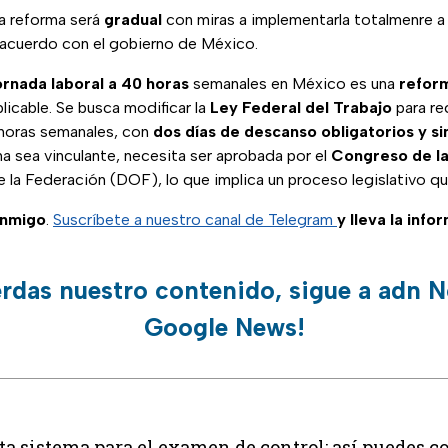
ta reforma será
gradual
con miras a implementarla totalmenre a
 acuerdo con el gobierno de México.
ornada laboral a 40 horas
semanales en México es una
refor
aplicable. Se busca modificar la
Ley Federal del Trabajo
para red
horas semanales, con
dos días de descanso obligatorios y sin
a sea vinculante, necesita ser aprobada por el
Congreso de la
 de la Federación (DOF), lo que implica un proceso legislativo q
onmigo
.
Suscríbete a nuestro canal de Telegram
y lleva la info
erdas nuestro contenido, sigue a adn N
Google News!
 sistema para el examen de control: así puedes co