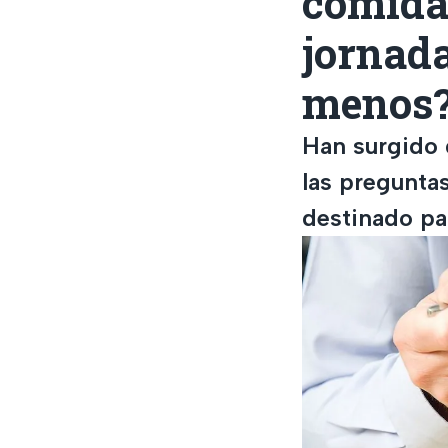
comida 
jornada
menos
Han surgido 
las pregunta
destinado pa