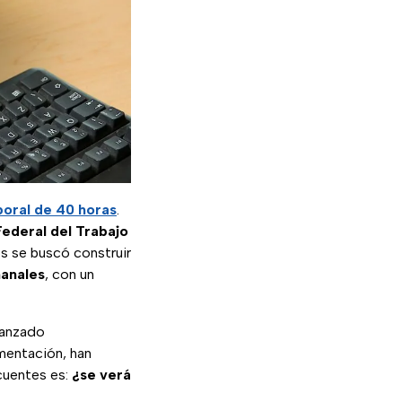
boral de 40 horas
.
Federal del Trabajo
os se buscó construir
manales
, con un
anzado
mentación, han
cuentes es:
¿se verá