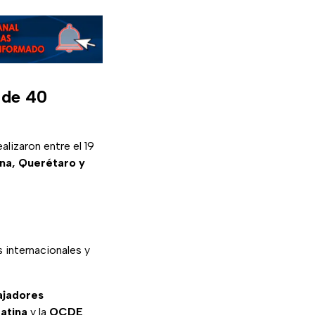
l de 40
lizaron entre el 19
ana, Querétaro y
 internacionales y
bajadores
atina
y la
OCDE
.