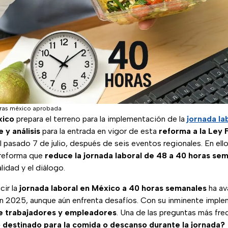
oras méxico aprobada
xico
prepara el terreno para la implementación de la
jornada la
 y análisis
para la entrada en vigor de esta
reforma a la Ley 
 pasado 7 de julio, después de seis eventos regionales. En ell
 reforma que
reduce la jornada laboral de 48 a 40 horas se
lidad y el diálogo.
cir la
jornada laboral en México a 40 horas semanales
ha av
en 2025, aunque aún enfrenta desafíos. Con su inminente imple
e trabajadores y empleadores
. Una de las preguntas más fre
 destinado para la comida o descanso durante la jornada?