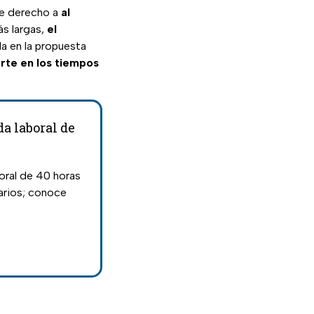
ene derecho a
al
ás largas,
el
da en la propuesta
orte en los tiempos
da laboral de
oral de 40 horas
arios; conoce