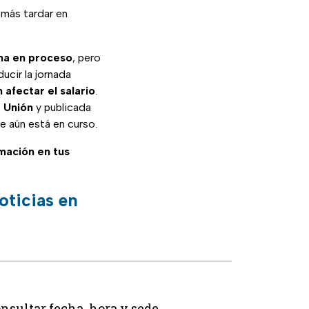
 más tardar en
ma en proceso
, pero
ucir la jornada
 afectar el salario
.
 Unión
y publicada
ue aún está en curso.
rmación en tus
oticias en
nsultar fecha, hora y sede