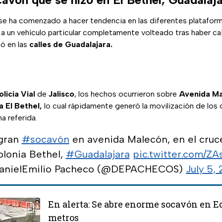
 se ha comenzado a hacer tendencia en las diferentes platafor
 a un vehículo particular completamente volteado tras haber ca
ó en las
calles de Guadalajara.
olicía Vial
de
Jalisco
, los hechos ocurrieron sobre
Avenida M
a El Bethel,
lo cual rápidamente generó la movilización de los
a referida.
 gran
#socavón
en avenida Malecón, en el cruce
olonia Bethel,
#Guadalajara
pic.twitter.com/Z
anielEmilio Pacheco (@DEPACHECOS)
July 5,
En alerta: Se abre enorme socavón en 
metros