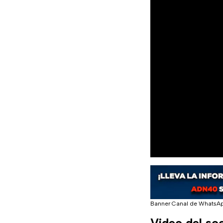
Banner Canal de WhatsA
Video del so