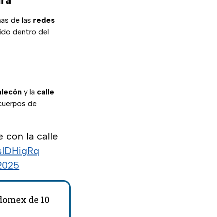
mas de las
redes
ído dentro del
alecón
y la
calle
 cuerpos de
 con la calle
AsIDHigRq
 2025
Edomex de 10