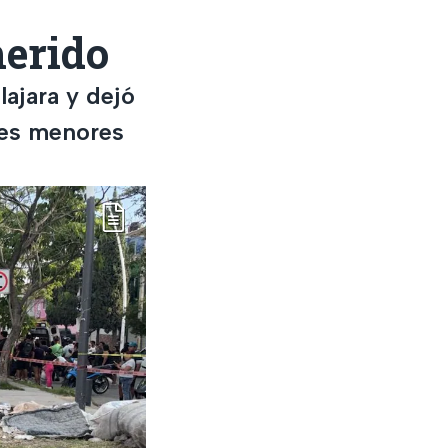
herido
lajara y dejó
tres menores