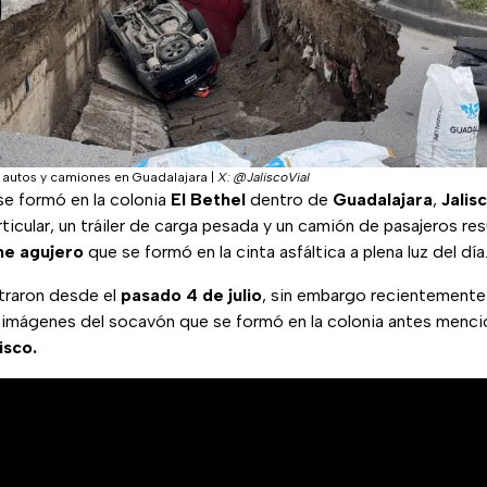
 autos y camiones en Guadalajara
|
X: @JaliscoVial
se formó en la colonia
El Bethel
dentro de
Guadalajara
,
Jalis
ticular, un tráiler de carga pesada y un camión de pasajeros re
e agujero
que se formó en la cinta asfáltica a plena luz del día
traron desde el
pasado 4 de julio
, sin embargo recientemente
e imágenes del socavón que se formó en la colonia antes menc
isco.