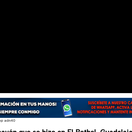
pp adn40
cavón que se hizo en El Bethel, Guadalaj