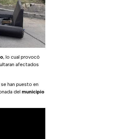
co
, lo cual provocó
sultaran afectados
.
 se han puesto en
ionada del
municipio