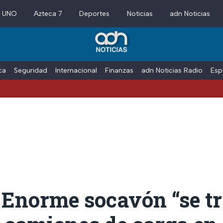
a UNO
Azteca 7
Deportes
Noticias
adn Noticias
ica
Seguridad
Internacional
Finanzas
adn Noticias Radio
Esp
 Enorme socavón “se t