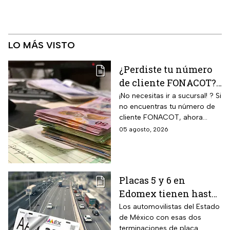
LO MÁS VISTO
¿Perdiste tu número
de cliente FONACOT?
Así puedes
¡No necesitas ir a sucursal! ? Si
no encuentras tu número de
recuperarlo y
cliente FONACOT, ahora
consultar tu crédito
puedes recuperarlo y
05 agosto, 2026
2026
consultar tu crédito
fácilmente.
Placas 5 y 6 en
Edomex tienen hasta
el 31 de agosto 2026
Los automovilistas del Estado
de México con esas dos
para realizar la
terminaciones de placa