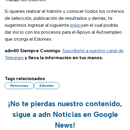
Si quieres realizar el trámite y conocer todos los criterios
de selección, publicación de resultados y demás, te
(se abre en nueva pes
sugerimos ingresar al siguiente
enlace
en el cual podrás
dar inicio con los procesos para el Apoyo al Autoempleo
que otorga el Edomex.
adn40 Siempre Conmigo
.
Suscríbete a nuestro canal de
Telegram
y lleva la información en tus manos.
Tags relacionados
Pensiones
Edomex
¡No te pierdas nuestro contenido,
sigue a adn Noticias en Google
News!