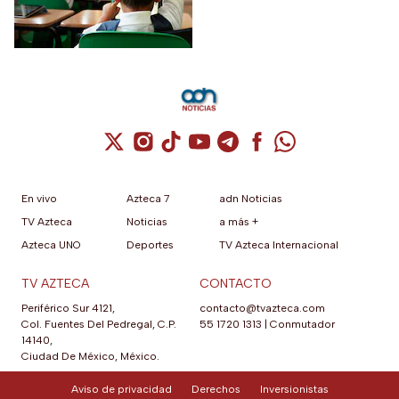
es gratis y esta es la
plantel o una inscripción
fecha límite
tardía a la educación básica.
Cuenta de X / Twitter (se abre en una nuev
Cuenta de Instagram (se abre en una n
Cuenta de TikTok (se abre en una
Cuenta de YouTube (se abre 
Cuenta de Telegram (se a
Cuenta de Facebook 
Cuenta de Whats
En vivo
Azteca 7
adn Noticias
TV Azteca
Noticias
a más +
Azteca UNO
Deportes
TV Azteca Internacional
TV AZTECA
CONTACTO
Periférico Sur 4121,
contacto@tvazteca.com
Col. Fuentes Del Pedregal, C.P.
55 1720 1313
|
Conmutador
14140,
Ciudad De México, México.
Aviso de privacidad
Derechos
Inversionistas