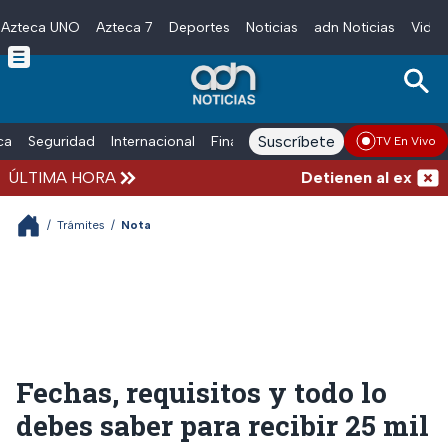
Azteca UNO
Azteca 7
Deportes
Noticias
adn Noticias
Video
Skip to main content
Suscríbete
ica
Seguridad
Internacional
Finanzas
adn Noticias Radio
Esp
TV En Vivo
ÚLTIMA HORA
Detienen al exgobern
/
Trámites
/
Nota
Fechas, requisitos y todo lo
debes saber para recibir 25 mil