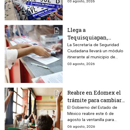
semestral. El descuido cuesta
03 agosto, 2026
vehicular o habrá
más de dos mil pesos y
multas de más de
compromete la circulación
legal del vehículo.
$2,000
Llega a
Tequisquiapan,
Querétaro, unidad
La Secretaría de Seguridad
Ciudadana llevará un módulo
móvil de licencia de
itinerante al municipio de
conducir este martes
Tequisquiapan, en Querétaro,
03 agosto, 2026
4 de agosto: los cupos
para expedir permisos de
son limitados y estos
manejo con cupo restringido
a ochenta personas.
son los requisitos
Reabre en Edomex el
trámite para cambiar
de escuela a tus hijos
El Gobierno del Estado de
México reabre este 6 de
en preescolar,
agosto la ventanilla para
primaria o secundaria:
quienes buscan un cambio de
06 agosto, 2026