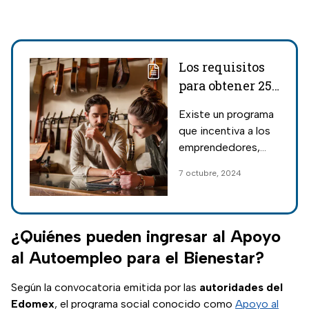
Los requisitos
para obtener 25
mil pesos con
Existe un programa
un programa
que incentiva a los
que apoya a
emprendedores,
emprendedores
ofreciéndoles un
7 octubre, 2024
apoyo de 25 mil
pesos para iniciar o
fortalecer su
negocio; estos son
¿Quiénes pueden ingresar al Apoyo
los requisitos.
al Autoempleo para el Bienestar?
Según la convocatoria emitida por las
autoridades
del
Edomex
, el programa social conocido como
Apoyo al