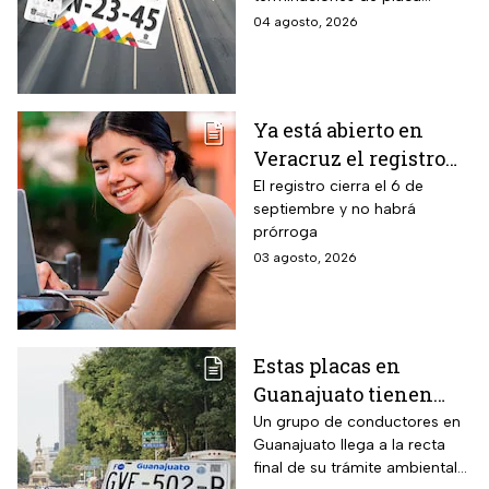
verificación
enfrentan el cierre de su
04 agosto, 2026
vehicular o recibirán
periodo este mes. Quien no
esta multa
cumpla con la revisión de
emisiones antes de que
acabe agosto pagará una
Ya está abierto en
sanción de miles de pesos.
Veracruz el registro
para becas de hasta
El registro cierra el 6 de
septiembre y no habrá
$3,000 pesos para
prórroga
estudiantes de todos
03 agosto, 2026
los niveles: fecha
límite y requisitos
para aplicar
Estas placas en
Guanajuato tienen
hasta el 31 de agosto
Un grupo de conductores en
Guanajuato llega a la recta
2026 para realizar la
final de su trámite ambiental
verificación