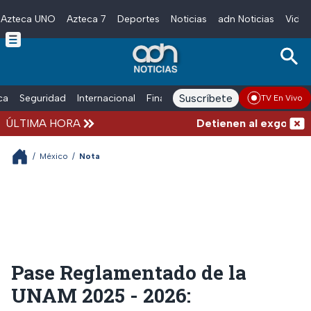
Azteca UNO
Azteca 7
Deportes
Noticias
adn Noticias
Video
Skip to main content
Suscríbete
ica
Seguridad
Internacional
Finanzas
adn Noticias Radio
Esp
TV En Vivo
ÚLTIMA HORA
Detienen al exgobernad
/
México
/
Nota
Pase Reglamentado de la
UNAM 2025 - 2026: