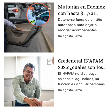
Multarán en Edomex
con hasta $11,731
pesos a todos los
Detenerse fuera de un sitio
autorizado para dejar o
conductores que
recoger acompañantes
realicen esta práctica
puede salir carísimo en
06 agosto, 2026
tan común para subir
Edomex. La sanción,
o bajar personas del
equivalente a 100 Unidades de
Medida y Actualización,
auto
representa el tope más alto
Credencial INAPAM
del Reglamento de Tránsito
2026: ¿cuáles son los
estatal mexiquense.
requisitos para
El INAPAM no distribuye
salarios ni aguinaldos, su
tramitarla gratis y
función es vincular personas
cómo acceder a un
con ofertas laborales, quienes
06 agosto, 2026
empleo de $9,582 al
deberán facilitar estos
mes más aguinaldo?
beneficios a los
seleccionados