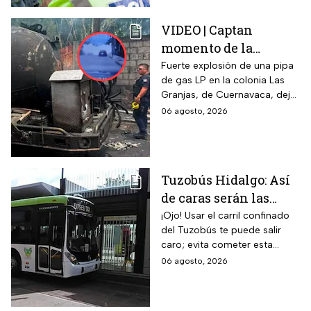
transportistas y motociclistas
que circulen por el estado.
VIDEO | Captan
momento de la
explosión de pipa de
Fuerte explosión de una pipa
de gas LP en la colonia Las
gas en Cuernavaca:
Granjas, de Cuernavaca, dejó
¡Imágenes sensibles!
21 heridos y causó pánico
06 agosto, 2026
entre vecinos: VIDEO
Tuzobús Hidalgo: Así
de caras serán las
MULTAS por invadir
¡Ojo! Usar el carril confinado
del Tuzobús te puede salir
el carril confinado a
caro; evita cometer esta
partir de esta fecha
infracción a partir de agosto.
06 agosto, 2026