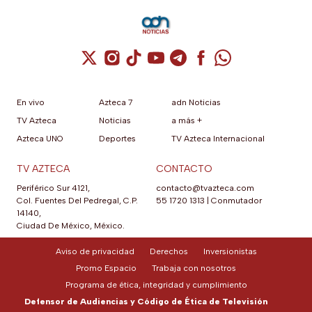
Cuenta de X / Twitter (se abre en una nuev
Cuenta de Instagram (se abre en una n
Cuenta de TikTok (se abre en una
Cuenta de YouTube (se abre 
Cuenta de Telegram (se a
Cuenta de Facebook 
Cuenta de Whats
En vivo
Azteca 7
adn Noticias
TV Azteca
Noticias
a más +
Azteca UNO
Deportes
TV Azteca Internacional
TV AZTECA
CONTACTO
Periférico Sur 4121,
contacto@tvazteca.com
Col. Fuentes Del Pedregal, C.P.
55 1720 1313
|
Conmutador
14140,
Ciudad De México, México.
Aviso de privacidad
Derechos
Inversionistas
Promo Espacio
Trabaja con nosotros
Programa de ética, integridad y cumplimiento
Defensor de Audiencias y Código de Ética de Televisión