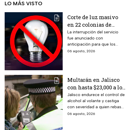
LO MÁS VISTO
Corte de luz masivo
en 22 colonias de
México; zonas
La interrupción del servicio
fue anunciado con
afectadas hoy 7 de
anticipación para que los
agosto
usuarios puedan tomar las
06 agosto, 2026
previsiones necesarias.
Multarán en Jalisco
con hasta $23,000 a los
conductores que
Jalisco endurece el control de
alcohol al volante y castiga
superen este límite en
con severidad a quien rebase
la prueba de
el nuevo límite de sangre o
06 agosto, 2026
alcoholemia
aliento. La sanción golpea por
igual a automovilistas,