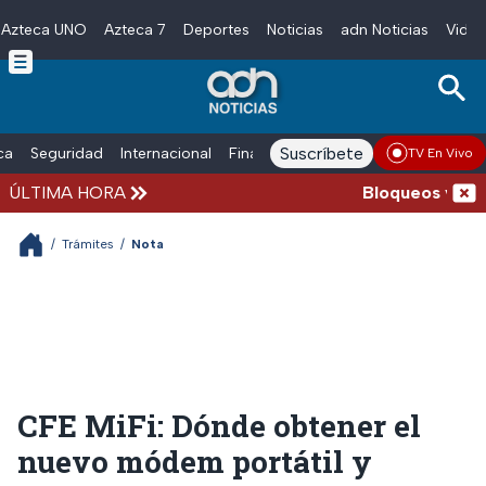
Azteca UNO
Azteca 7
Deportes
Noticias
adn Noticias
Video
Skip to main content
Suscríbete
ica
Seguridad
Internacional
Finanzas
adn Noticias Radio
Esp
TV En Vivo
ÚLTIMA HORA
Bloqueos y accid
/
Trámites
/
Nota
CFE MiFi: Dónde obtener el
nuevo módem portátil y