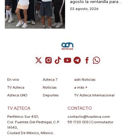
agosto la ventanilla para
a quienes perdieron el
quienes buscan un cambio de
02 agosto, 2026
SAID para inscribir a
plantel o una inscripción
sus hijos a preescolar,
tardía a la educación básica.
primaria o secundaria:
el trámite es gratis y
termina en esta fecha
Cuenta de X / Twitter (se abre en una nuev
Cuenta de Instagram (se abre en una n
Cuenta de TikTok (se abre en una
Cuenta de YouTube (se abre 
Cuenta de Telegram (se a
Cuenta de Facebook 
Cuenta de Whats
En vivo
Azteca 7
adn Noticias
TV Azteca
Noticias
a más +
Azteca UNO
Deportes
TV Azteca Internacional
TV AZTECA
CONTACTO
Periférico Sur 4121,
contacto@tvazteca.com
Col. Fuentes Del Pedregal, C.P.
55 1720 1313
|
Conmutador
14140,
Ciudad De México, México.