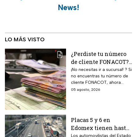
News!
LO MÁS VISTO
¿Perdiste tu número
de cliente FONACOT?
Así puedes
¡No necesitas ir a sucursal! ? Si
no encuentras tu número de
recuperarlo y
cliente FONACOT, ahora
consultar tu crédito
puedes recuperarlo y
05 agosto, 2026
2026
consultar tu crédito
fácilmente.
Placas 5 y 6 en
Edomex tienen hasta
el 31 de agosto 2026
Los automovilistas del Estado