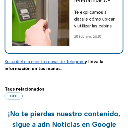
telefónicas CFE:
Dónde están y
Te explicamos a
cómo hacer
detalle cómo ubicar
llamadas gratis
y utilizar las cabinas
de CFE que
25 febrero, 2025
permiten realizar
llamadas gratis a
México, Estados
Unidos y Canadá.
Suscríbete a nuestro canal de Telegram
y lleva la
información en tus manos.
Tags relacionados
CFE
¡No te pierdas nuestro contenido,
sigue a adn Noticias en Google