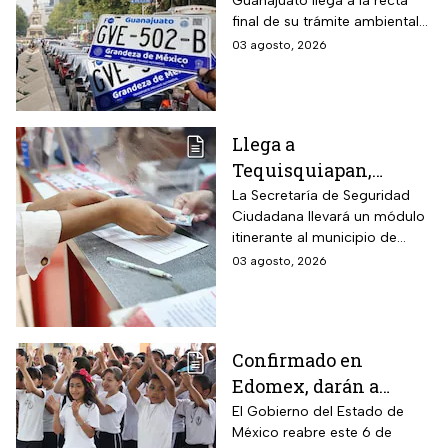
Guanajuato llega a la recta
2026 para realizar la
final de su trámite ambiental
verificación
semestral. El descuido cuesta
03 agosto, 2026
vehicular o habrá
más de dos mil pesos y
multas de más de
compromete la circulación
legal del vehículo.
$2,000
Llega a
Tequisquiapan,
Querétaro, unidad
La Secretaría de Seguridad
Ciudadana llevará un módulo
móvil de licencia de
itinerante al municipio de
conducir este martes
Tequisquiapan, en Querétaro,
03 agosto, 2026
4 de agosto: los cupos
para expedir permisos de
son limitados y estos
manejo con cupo restringido
a ochenta personas.
son los requisitos
Confirmado en
Edomex, darán a
partir del 6 de agosto
El Gobierno del Estado de
México reabre este 6 de
segunda oportunidad