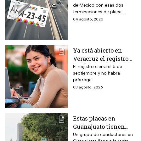
de México con esas dos
para realizar la
terminaciones de placa
verificación
enfrentan el cierre de su
04 agosto, 2026
vehicular o recibirán
periodo este mes. Quien no
esta multa
cumpla con la revisión de
emisiones antes de que
acabe agosto pagará una
Ya está abierto en
sanción de miles de pesos.
Veracruz el registro
para becas de hasta
El registro cierra el 6 de
septiembre y no habrá
$3,000 pesos para
prórroga
estudiantes de todos
03 agosto, 2026
los niveles: fecha
límite y requisitos
para aplicar
Estas placas en
Guanajuato tienen
hasta el 31 de agosto
Un grupo de conductores en