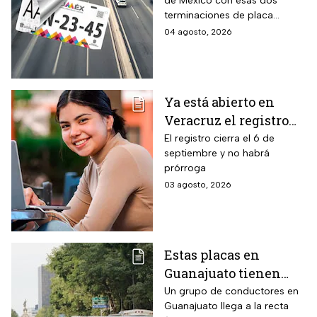
de México con esas dos
para realizar la
terminaciones de placa
verificación
enfrentan el cierre de su
04 agosto, 2026
vehicular o recibirán
periodo este mes. Quien no
esta multa
cumpla con la revisión de
emisiones antes de que
acabe agosto pagará una
Ya está abierto en
sanción de miles de pesos.
Veracruz el registro
para becas de hasta
El registro cierra el 6 de
septiembre y no habrá
$3,000 pesos para
prórroga
estudiantes de todos
03 agosto, 2026
los niveles: fecha
límite y requisitos
para aplicar
Estas placas en
Guanajuato tienen
hasta el 31 de agosto
Un grupo de conductores en
Guanajuato llega a la recta
2026 para realizar la