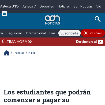
Azteca UNO
Azteca 7
Deportes
Noticias
adn Noticias
Video
Skip to main content
Suscríbete
ica
Seguridad
Internacional
Finanzas
adn Noticias Radio
Esp
TV En Vivo
ÚLTIMA HORA
Detienen al hombre
/
Trámites
/
Nota
Los estudiantes que podrán
comenzar a pagar su