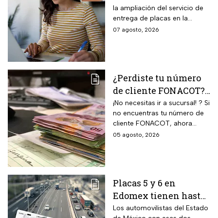
la ampliación del servicio de
estado: los tres pasos
entrega de placas en la
para reemplacar en
puerta del domicilio,
07 agosto, 2026
línea antes del 31 de
disponible ahora en toda la
agosto y evitar multas
zona metropolitana. La
medida aplica a un grupo de
de hasta $2,346 pesos
conductores que todavía
¿Perdiste tu número
deben completar el cambio.
de cliente FONACOT?
Así puedes
¡No necesitas ir a sucursal! ? Si
no encuentras tu número de
recuperarlo y
cliente FONACOT, ahora
consultar tu crédito
puedes recuperarlo y
05 agosto, 2026
2026
consultar tu crédito
fácilmente.
Placas 5 y 6 en
Edomex tienen hasta
el 31 de agosto 2026
Los automovilistas del Estado