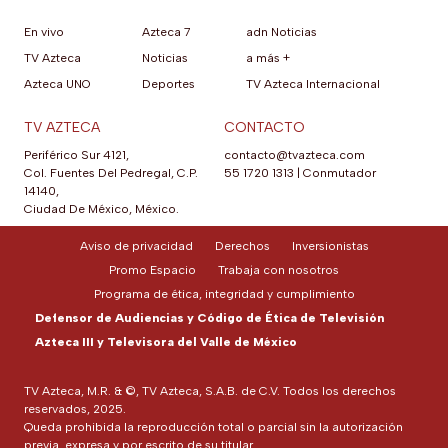
En vivo
Azteca 7
adn Noticias
TV Azteca
Noticias
a más +
Azteca UNO
Deportes
TV Azteca Internacional
TV AZTECA
CONTACTO
Periférico Sur 4121,
contacto@tvazteca.com
Col. Fuentes Del Pedregal, C.P.
55 1720 1313
|
Conmutador
14140,
Ciudad De México, México.
Aviso de privacidad
Derechos
Inversionistas
Promo Espacio
Trabaja con nosotros
Programa de ética, integridad y cumplimiento
Defensor de Audiencias y Código de Ética de Televisión
Azteca III y Televisora del Valle de México
TV Azteca, M.R. & ©, TV Azteca, S.A.B. de C.V. Todos los derechos
reservados, 2025.
Queda prohibida la reproducción total o parcial sin la autorización
previa, expresa y por escrito de su titular.