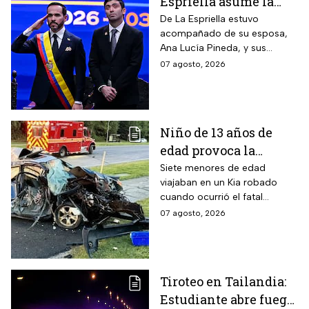
Espriella asume la
presidencia de
De La Espriella estuvo
acompañado de su esposa,
Colombia; así fue su
Ana Lucía Pineda, y sus
atípica investidura en
cuatro hijos, además de los
07 agosto, 2026
Cali
más de mil invitados
nacionales e internacionales.
Niño de 13 años de
edad provoca la
muerte un hombre de
Siete menores de edad
viajaban en un Kia robado
58 años y deja 6
cuando ocurrió el fatal
lesionados
accidente en Maryland; la
07 agosto, 2026
víctima estaba a pocos
kilómetros de llegar a su
trabajo.
Tiroteo en Tailandia:
Estudiante abre fuego