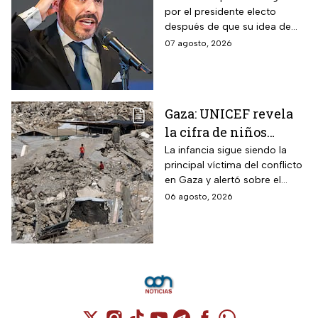
por el presidente electo
Cali, Colombia: fecha,
después de que su idea de
hora y dónde ver
hacerlo en una guarnición
07 agosto, 2026
militar en Popayán, fuera
descartada.
Gaza: UNICEF revela
la cifra de niños
muertos tras alto al
La infancia sigue siendo la
principal víctima del conflicto
fuego
en Gaza y alertó sobre el
aumento de menores
06 agosto, 2026
fallecidos, la crisis humanitaria
y la urgencia de alcanzar un
acuerdo que permita detener
la violencia.
Cuenta de X / Twitter (se abre en una nuev
Cuenta de Instagram (se abre en una n
Cuenta de TikTok (se abre en una
Cuenta de YouTube (se abre 
Cuenta de Telegram (se a
Cuenta de Facebook 
Cuenta de Whats