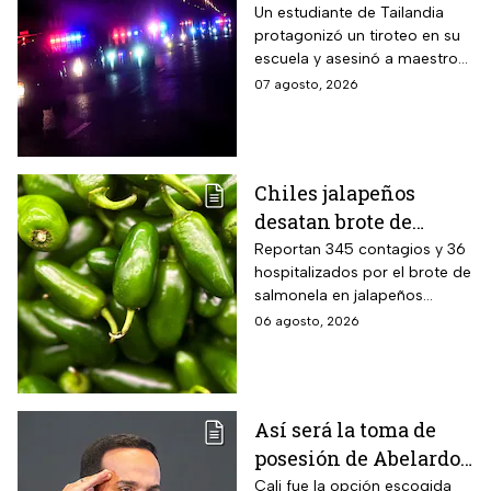
contra maestros y
Un estudiante de Tailandia
protagonizó un tiroteo en su
alumnos; antes mató a
escuela y asesinó a maestros
sus abuelos
y alumnos
07 agosto, 2026
Chiles jalapeños
desatan brote de
salmonella en 27
Reportan 345 contagios y 36
hospitalizados por el brote de
estados de EUA
salmonela en jalapeños
exportados desde México
06 agosto, 2026
Así será la toma de
posesión de Abelardo
De La Espriella en
Cali fue la opción escogida