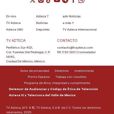
En vivo
Azteca 7
adn Noticias
TV Azteca
Noticias
a más +
Azteca UNO
Deportes
TV Azteca Internacional
TV AZTECA
CONTACTO
Periférico Sur 4121,
contacto@tvazteca.com
Col. Fuentes Del Pedregal, C.P.
55 1720 1313
|
Conmutador
14140,
Ciudad De México, México.
Aviso de privacidad
Derechos
Inversionistas
Promo Espacio
Trabaja con nosotros
Programa de ética, integridad y cumplimiento
Defensor de Audiencias y Código de Ética de Televisión
Azteca III y Televisora del Valle de México
TV Azteca, M.R. & ©, TV Azteca, S.A.B. de C.V. Todos los derechos
reservados, 2025.