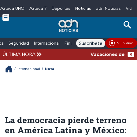
Azteca UNO
Azteca 7
Deportes
Noticias
adn Noticias
Video
Skip to main content
Suscríbete
ica
Seguridad
Internacional
Finanzas
adn Noticias Radio
Esp
TV En Vivo
ÚLTIMA HORA
Vacaciones de verano c
/
Internacional
/
Nota
La democracia pierde terreno
en América Latina y México: