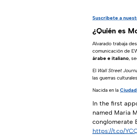
Suscríbete a nues
¿Quién es Mo
Alvarado trabaja d
comunicación de E
árabe e italiano
, se
El
Wall Street Journ
las guerras cultural
Nacida en la
Ciudad
In the first a
named Maria Mo
conglomerate 
https://t.co/Y