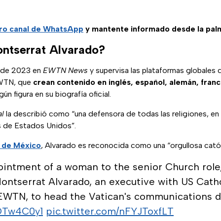
tro canal de WhatsApp
y mantente informado desde la pal
ntserrat Alvarado?
esde 2023 en
EWTN News
y supervisa las plataformas globales
WTN, que
crean contenido en inglés, español, alemán, fran
gún figura en su biografía oficial.
al
la describió como “una defensora de todas las religiones, en l
es de Estados Unidos”.
 de México
, Alvarado es reconocida como una “orgullosa católi
ppointment of a woman to the senior Church rol
ntserrat Alvarado, an executive with US Cath
EWTN, to head the Vatican's communications 
CQTw4C0y1
pic.twitter.com/nFYJToxfLT