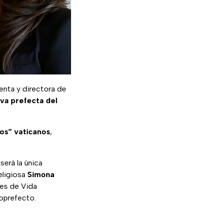
denta y directora de
va prefecta del
ios” vaticanos
,
será la única
religiosa
Simona
des de Vida
oprefecto.