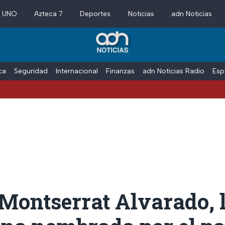
a UNO
Azteca 7
Deportes
Noticias
adn Noticias
ica
Seguridad
Internacional
Finanzas
adn Noticias Radio
Esp
 Montserrat Alvarado, 