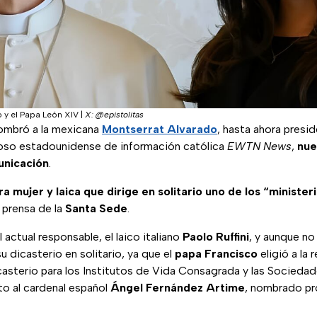
o y el Papa León XIV
|
X: @epistolitas
mbró a la mexicana
Montserrat Alvarado
, hasta ahora presi
oso estadounidense de información católica
EWTN News
,
nue
unicación
.
a mujer y laica que dirige en solitario uno de los “minister
 prensa de la
Santa Sede
.
 actual responsable, el laico italiano
Paolo Ruffini
, y aunque no 
 su dicasterio en solitario, ya que el
papa Francisco
eligió a la 
casterio para los Institutos de Vida Consagrada y las Socieda
to al cardenal español
Ángel Fernández Artime
, nombrado pr