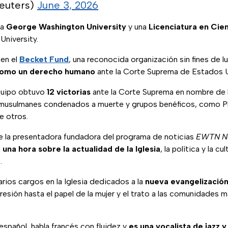
euters)
June 3, 2026
la
George Washington University
y una
Licenciatura en Cien
 University.
en el
Becket Fund
, una reconocida organización sin fines de l
a como un derecho humano
ante la Corte Suprema de Estados 
quipo obtuvo
12 victorias
ante la Corte Suprema en nombre de 
 musulmanes condenados a muerte y grupos benéficos, como Ph
e otros.
e la presentadora fundadora del programa de noticias
EWTN Ne
na hora sobre la actualidad de la Iglesia
, la política y la c
.
rios cargos en la Iglesia dedicados a la
nueva evangelizació
presión hasta el papel de la mujer y el trato a las comunidades m
spañol, habla francés con fluidez y
es una vocalista de jazz y