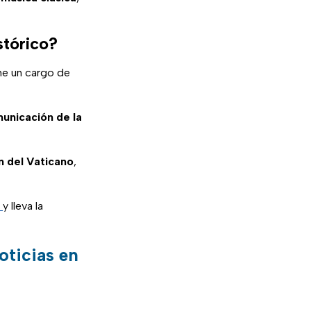
stórico?
me un cargo de
municación de la
n del Vaticano
,
y lleva la
oticias en