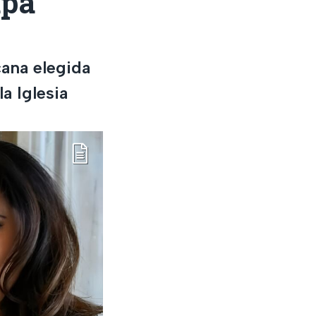
apa
cana elegida
a Iglesia