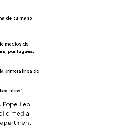
ma de tu mano.
 de medios de
cés, portugués,
a primera línea de
ca latina”.
e, Pope Leo
olic media
department