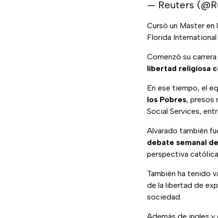
— Reuters (@R
Cursó un Master en 
Florida International
Comenzó su carrera 
libertad religios
En ese tiempo, el e
los Pobres
, presos
Social Services, entr
Alvarado también fu
debate semanal de u
perspectiva católica
También ha tenido va
de la libertad de ex
sociedad.
Además de ingles y e