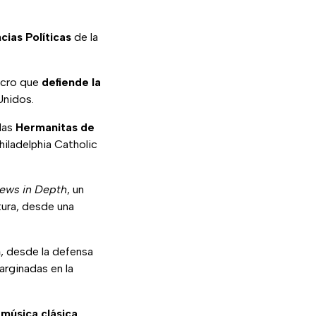
cias Políticas
de la
ucro que
defiende la
Unidos.
las
Hermanitas de
iladelphia Catholic
ws in Depth
, un
ultura, desde una
n
, desde la defensa
arginadas en la
 música clásica
,