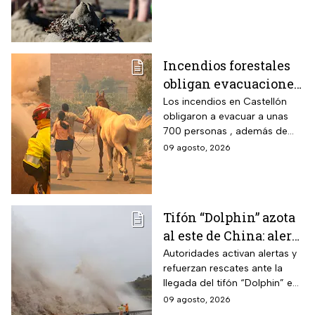
muertes; precaución con
heridas y mariscos crudos.
Incendios forestales
obligan evacuaciones
en el este de España |
Los incendios en Castellón
obligaron a evacuar a unas
VIDEO
700 personas , además de
que ya dañaron viviendas y
09 agosto, 2026
granjas; más de 300
bomberos luchan contra el
fuego.
Tifón “Dolphin” azota
al este de China: alerta
máxima por
Autoridades activan alertas y
refuerzan rescates ante la
inundaciones y
llegada del tifón “Dolphin” en
ráfagas
el este de China con vientos
09 agosto, 2026
de 42 m/s, evacuaciones y