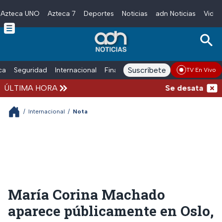
Azteca UNO
Azteca 7
Deportes
Noticias
adn Noticias
Video
Skip to main content
Suscríbete
ica
Seguridad
Internacional
Finanzas
adn Noticias Radio
Esp
TV En Vivo
ÚLTIMA HORA
Se desata balace
/
Internacional
/
Nota
María Corina Machado
aparece públicamente en Oslo,