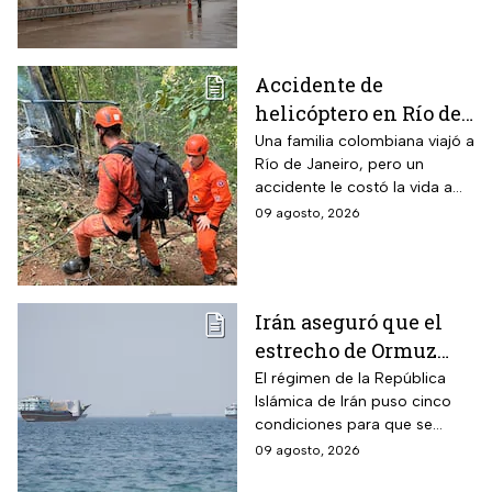
miles de vuelos cancelados.
Accidente de
helicóptero en Río de
Janeiro deja muertos;
Una familia colombiana viajó a
Río de Janeiro, pero un
su familia los
accidente le costó la vida a
esperaba en tierra
tres integrantes
09 agosto, 2026
Irán aseguró que el
estrecho de Ormuz
seguirá bloqueado
El régimen de la República
Islámica de Irán puso cinco
hasta que EUA acepte
condiciones para que se
“sus condiciones”
reabra el estrecho de Ormuz
09 agosto, 2026