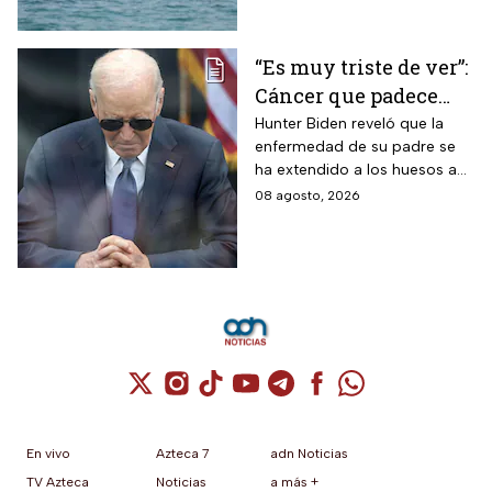
“Es muy triste de ver”:
Cáncer que padece
Joe Biden se propaga
Hunter Biden reveló que la
enfermedad de su padre se
y causa metástasis
ha extendido a los huesos a
pesar del tratamiento.
08 agosto, 2026
Cuenta de X / Twitter (se abre en una nuev
Cuenta de Instagram (se abre en una n
Cuenta de TikTok (se abre en una
Cuenta de YouTube (se abre 
Cuenta de Telegram (se a
Cuenta de Facebook 
Cuenta de Whats
En vivo
Azteca 7
adn Noticias
TV Azteca
Noticias
a más +