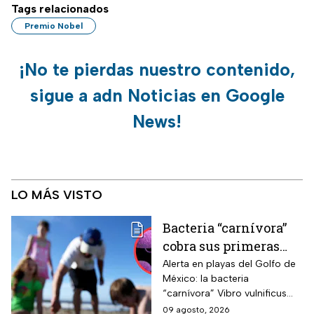
Tags relacionados
Premio Nobel
¡No te pierdas nuestro contenido,
sigue a adn Noticias en Google
News!
LO MÁS VISTO
Bacteria “carnívora”
cobra sus primeras
vidas y enciende
Alerta en playas del Golfo de
México: la bacteria
alarmas en estas
“carnívora” Vibro vulnificus
playas de EUA
causa infecciones graves y
09 agosto, 2026