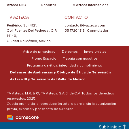
Azteca UNO
Deportes
TV Azteca Internacional
TV AZTECA
CONTACTO
Periférico Sur 4121,
contacto@tvazteca.com
Col. Fuentes Del Pedregal, C.P.
55 1720 1313
|
Conmutador
14140,
Ciudad De México, México.
Aviso de privacidad
Derechos
Inversionistas
Promo Espacio
Trabaja con nosotros
Programa de ética, integridad y cumplimiento
Defensor de Audiencias y Código de Ética de Televisión
Azteca III y Televisora del Valle de México
TV Azteca, M.R. & ©, TV Azteca, S.A.B. de C.V. Todos los derechos
reservados, 2025.
Queda prohibida la reproducción total o parcial sin la autorización
previa, expresa y por escrito de su titular.
Subir inicio