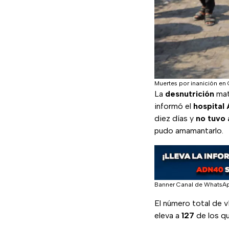
Muertes por inanición en
La
desnutrición
mat
informó el
hospital 
diez días y
no tuvo 
pudo amamantarlo.
Banner Canal de WhatsA
El número total de ví
eleva a
127
de los q