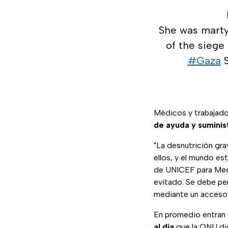
She was martyr
of the siege
#Gaza
S
Médicos y trabajad
de ayuda y suminis
"La desnutrición gra
ellos, y el mundo es
de UNICEF para Medi
evitado. Se debe per
mediante un acceso s
En promedio entran 
al día
que la ONU dic