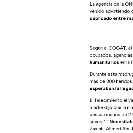
La agencia de la ON
venido advirtiendo
duplicado entre ma
Según el COGAT, el o
ocupados, agencias 
humanitarios
en la 
Durante esta madrug
más de 300 heridos c
esperaban la lleg
El fallecimiento el v
madre dijo que la n
pesaba menos de 2 k
severa".
“Necesitab
Zainab, Ahmed Abu H