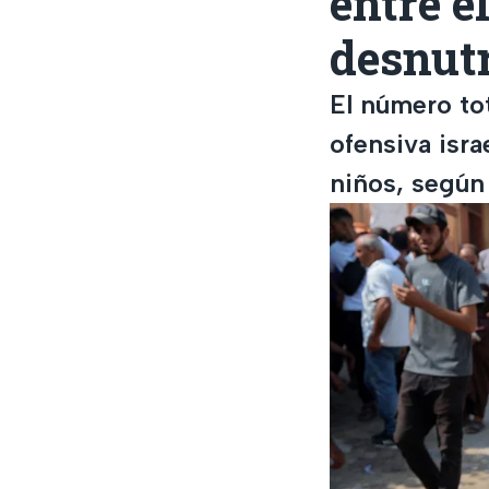
entre e
desnut
El número tot
ofensiva isra
niños, según