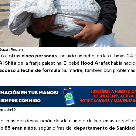
 Gaza
|
Reuters
ó a otras
cinco personas
, incluido un bebe, en las últimas 24
Al Shifa
de la franja palestina. El bebé
Hood Arafat
había nacid
acceso a leche de fórmula
. Su madre, también con problemas 
pp adn40
ctimas por desnutrición desde el inicio de la ofensiva israelí co
ue
85 eran niños
, según cifras del
departamento de Sanidad