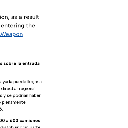
.
on, as a result
 entering the
AWeapon
es sobre la entrada
 ayuda puede llegar a
, director regional
s y se podrían haber
ne plenamente
ó.
00 a 600 camiones
istribuir gran parte