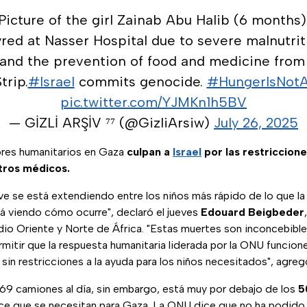
Picture of the girl Zainab Abu Halib (6 months)
ed at Nasser Hospital due to severe malnutriti
 and the prevention of food and medicine from
trip.
#Israel
commits genocide.
#HungerIsNot
pic.twitter.com/YJMKn1h5BV
— GİZLİ ARŞİV ⁷⁷ (@GizliArsiw)
July 26, 2025
ores humanitarios en Gaza
culpan a
Israel
por las restriccion
tros médicos.
ve se está extendiendo entre los niños más rápido de lo que la
tá viendo cómo ocurre", declaró el jueves
Edouard Beigbeder
o Oriente y Norte de África. "Estas muertes son inconcebible
mitir que la respuesta humanitaria liderada por la ONU funcio
in restricciones a la ayuda para los niños necesitados", agreg
69 camiones al día, sin embargo, está muy por debajo de los
5
e que se necesitan para Gaza. La ONU dice que no ha podido d