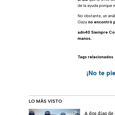
de la ayuda porque m
No obstante, un aná
Gaza
no encontró p
adn40 Siempre C
manos.
Tags relacionados
¡No te pi
LO MÁS VISTO
A dos días de