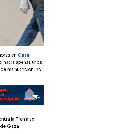
 horas en
Gaza
,
o hacía apenas unos
de malnutrición, no
ntra la Franja se
 de Gaza
.