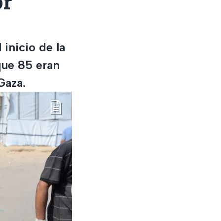
or
inicio de la
 que 85 eran
Gaza.