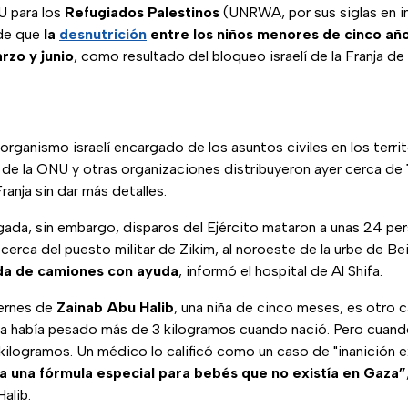
U para los
Refugiados Palestinos
(UNRWA, por sus siglas en in
 de que
la
desnutrición
entre los niños menores de cinco año
rzo y junio
, como resultado del bloqueo israelí de la Franja de
rganismo israelí encargado de los asuntos civiles en los territ
de la ONU y otras organizaciones distribuyeron ayer cerca de
Franja sin dar más detalles.
ada, sin embargo, disparos del Ejército mataron a unas 24 per
erca del puesto militar de Zikim, al noroeste de la urbe de Bei
ada de camiones con ayuda
, informó el hospital de Al Shifa.
iernes de
Zainab Abu Halib
, una niña de cinco meses, es otro 
iña había pesado más de 3 kilogramos cuando nació. Pero cuand
ilogramos. Un médico lo calificó como un caso de "inanición
a una fórmula especial para bebés que no existía en Gaza”
alib.