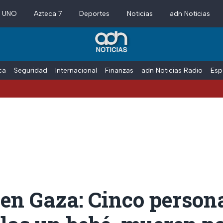
a UNO
Azteca 7
Deportes
Noticias
adn Noticias
ica
Seguridad
Internacional
Finanzas
adn Noticias Radio
Esp
en Gaza: Cinco person