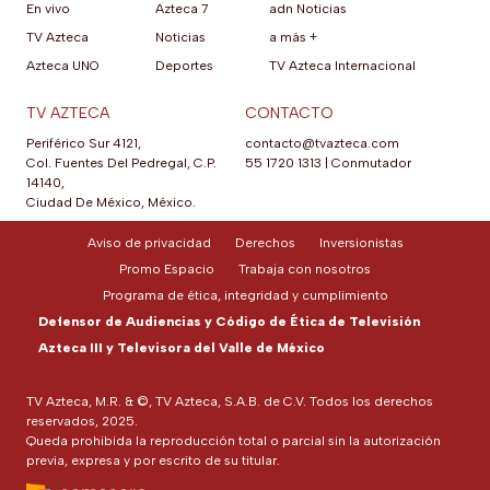
En vivo
Azteca 7
adn Noticias
TV Azteca
Noticias
a más +
Azteca UNO
Deportes
TV Azteca Internacional
TV AZTECA
CONTACTO
Periférico Sur 4121,
contacto@tvazteca.com
Col. Fuentes Del Pedregal, C.P.
55 1720 1313
|
Conmutador
14140,
Ciudad De México, México.
Aviso de privacidad
Derechos
Inversionistas
Promo Espacio
Trabaja con nosotros
Programa de ética, integridad y cumplimiento
Defensor de Audiencias y Código de Ética de Televisión
Azteca III y Televisora del Valle de México
TV Azteca, M.R. & ©, TV Azteca, S.A.B. de C.V. Todos los derechos
reservados, 2025.
Queda prohibida la reproducción total o parcial sin la autorización
previa, expresa y por escrito de su titular.