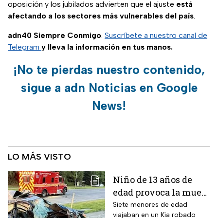
oposición y los jubilados advierten que el ajuste
está
afectando a los sectores más vulnerables del país
.
adn40 Siempre Conmigo
.
Suscríbete a nuestro canal de
Telegram
y lleva la información en tus manos.
¡No te pierdas nuestro contenido,
sigue a adn Noticias en Google
News!
LO MÁS VISTO
Niño de 13 años de
edad provoca la muere
un hombre de 58 años
Siete menores de edad
viajaban en un Kia robado
y deja 6 lesionados