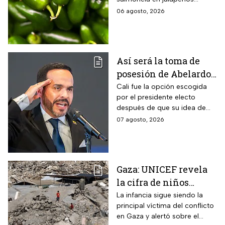
exportados desde México
06 agosto, 2026
Así será la toma de
posesión de Abelardo
De La Espriella en
Cali fue la opción escogida
por el presidente electo
Cali, Colombia: fecha,
después de que su idea de
hora y dónde ver
hacerlo en una guarnición
07 agosto, 2026
militar en Popayán, fuera
descartada.
Gaza: UNICEF revela
la cifra de niños
muertos tras alto al
La infancia sigue siendo la
principal víctima del conflicto
fuego
en Gaza y alertó sobre el