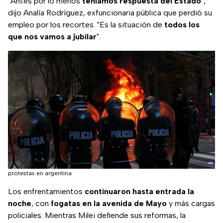
"Antes por lo menos
teníamos respuesta del Estado
",
dijo Analía Rodríguez, exfuncionaria pública que perdió su
empleo por los recortes. "Es la situación de
todos los
que nos vamos a jubilar
".
protestas en argentina
Los enfrentamientos
continuaron hasta entrada la
noche
, con
fogatas en la avenida de Mayo
y más cargas
policiales. Mientras Milei defiende sus reformas, la