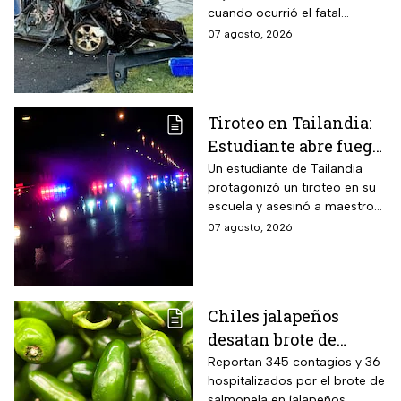
cuando ocurrió el fatal
accidente en Maryland; la
07 agosto, 2026
víctima estaba a pocos
kilómetros de llegar a su
trabajo.
Tiroteo en Tailandia:
Estudiante abre fuego
contra maestros y
Un estudiante de Tailandia
protagonizó un tiroteo en su
alumnos; antes mató a
escuela y asesinó a maestros
sus abuelos
y alumnos
07 agosto, 2026
Chiles jalapeños
desatan brote de
salmonella en 27
Reportan 345 contagios y 36
hospitalizados por el brote de
estados de EUA
salmonela en jalapeños