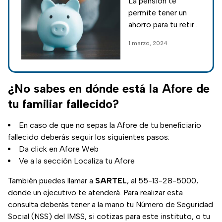
La pensión te
cotizar en el
permite tener un
IMSS o ISSSTE
ahorro para tu retiro
y así puedas
1 marzo, 2024
disfrutar de ese
dinero una vez que
dejes de trabajar; te
decimos cómo
¿No sabes en dónde está la Afore de
obtener una pensión
tu familiar fallecido?
sin cotizar en el
IMSS o ISSSTE.
En caso de que no sepas la Afore de tu beneficiario
fallecido deberás seguir los siguientes pasos:
Da click en Afore Web
Ve a la sección Localiza tu Afore
También puedes llamar a
SARTEL
, al 55-13-28-5000,
donde un ejecutivo te atenderá. Para realizar esta
consulta deberás tener a la mano tu Número de Seguridad
Social (NSS) del IMSS, si cotizas para este instituto, o tu