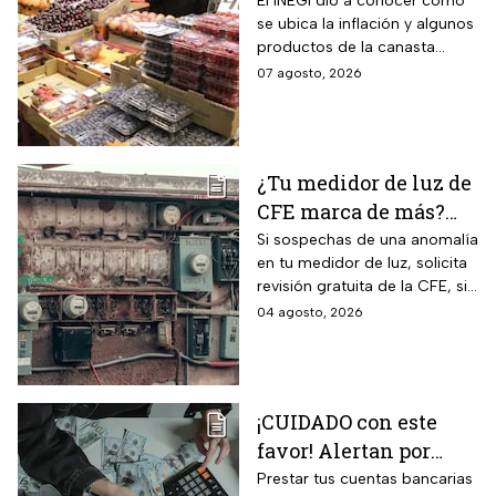
otros alimentos de la
El INEGI dio a conocer cómo
se ubica la inflación y algunos
canasta básica por la
productos de la canasta
inflación
básica incrementaron sus
07 agosto, 2026
precios considerablemente.
¿Tu medidor de luz de
CFE marca de más?
Así puedes saber si
Si sospechas de una anomalía
en tu medidor de luz, solicita
presenta una falla
revisión gratuita de la CFE, si
hay falla es totalmente
04 agosto, 2026
GRATIS.
¡CUIDADO con este
favor! Alertan por
préstamo de cuentas
Prestar tus cuentas bancarias