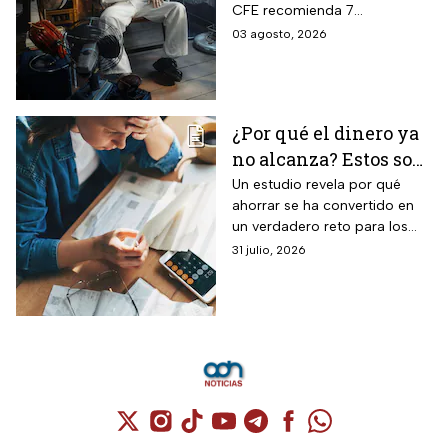
CFE recomienda 7
recibo de luz
electrodomésticos eficientes
03 agosto, 2026
y hábitos para ahorrar energía
durante este verano.
¿Por qué el dinero ya
no alcanza? Estos son
los gastos que más
Un estudio revela por qué
ahorrar se ha convertido en
impactan a los
un verdadero reto para los
mexicanos
mexicanos.
31 julio, 2026
Cuenta de X / Twitter (se abre en una nuev
Cuenta de Instagram (se abre en una n
Cuenta de TikTok (se abre en una
Cuenta de YouTube (se abre 
Cuenta de Telegram (se a
Cuenta de Facebook 
Cuenta de Whats