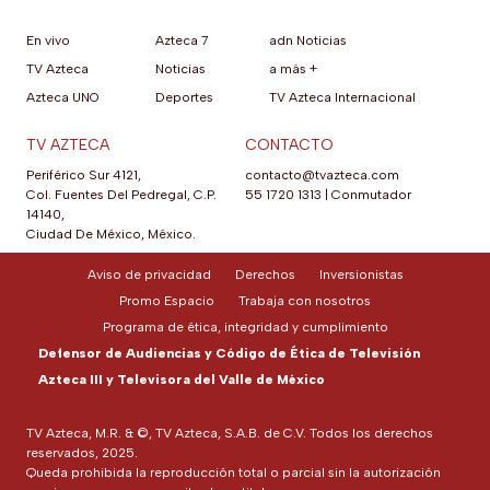
En vivo
Azteca 7
adn Noticias
TV Azteca
Noticias
a más +
Azteca UNO
Deportes
TV Azteca Internacional
TV AZTECA
CONTACTO
Periférico Sur 4121,
contacto@tvazteca.com
Col. Fuentes Del Pedregal, C.P.
55 1720 1313
|
Conmutador
14140,
Ciudad De México, México.
Aviso de privacidad
Derechos
Inversionistas
Promo Espacio
Trabaja con nosotros
Programa de ética, integridad y cumplimiento
Defensor de Audiencias y Código de Ética de Televisión
Azteca III y Televisora del Valle de México
TV Azteca, M.R. & ©, TV Azteca, S.A.B. de C.V. Todos los derechos
reservados, 2025.
Queda prohibida la reproducción total o parcial sin la autorización