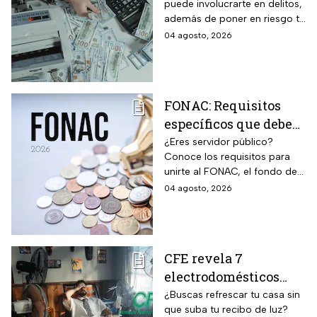
puede involucrarte en delitos,
bancarias: razón por la
además de poner en riesgo tu
que debes decir que
patrimonio y situación legal;
04 agosto, 2026
no
protégete y denuncia si fuiste
víctima.
FONAC: Requisitos
específicos que deben
cumplir los
¿Eres servidor público?
Conoce los requisitos para
trabajadores para
unirte al FONAC, el fondo de
participar en él
ahorro Capitalizable de los
04 agosto, 2026
Trabajadores al Servicio del
Estado.
CFE revela 7
electrodomésticos
para combatir el calor
¿Buscas refrescar tu casa sin
que suba tu recibo de luz?
sin que se dispare tu