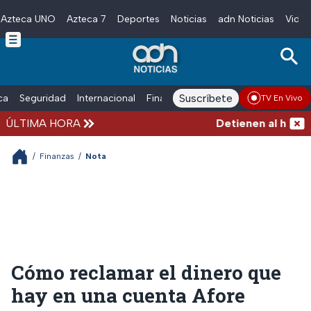
Azteca UNO
Azteca 7
Deportes
Noticias
adn Noticias
Video
Skip to main content
Suscríbete
ica
Seguridad
Internacional
Finanzas
adn Noticias Radio
Esp
TV En Vivo
ÚLTIMA HORA
Detienen al hombre 
/
Finanzas
/
Nota
Cómo reclamar el dinero que
hay en una cuenta Afore