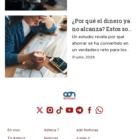
durante este verano.
¿Por qué el dinero ya
no alcanza? Estos son
los gastos que más
Un estudio revela por qué
ahorrar se ha convertido en
impactan a los
un verdadero reto para los
mexicanos
mexicanos.
31 julio, 2026
Cuenta de X / Twitter (se abre en una nuev
Cuenta de Instagram (se abre en una n
Cuenta de TikTok (se abre en una
Cuenta de YouTube (se abre 
Cuenta de Telegram (se a
Cuenta de Facebook 
Cuenta de Whats
En vivo
Azteca 7
adn Noticias
TV Azteca
Noticias
a más +