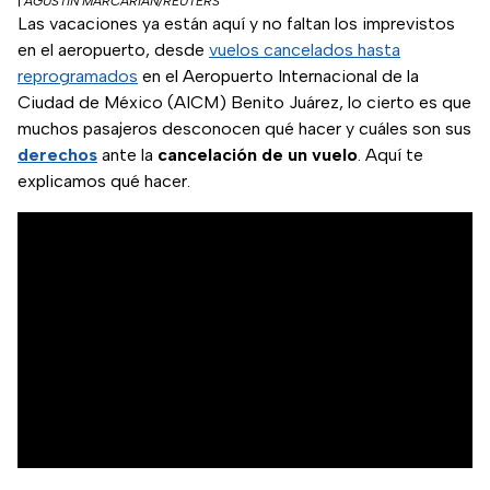
|
AGUSTIN MARCARIAN/REUTERS
Las vacaciones ya están aquí y no faltan los imprevistos
en el aeropuerto, desde
vuelos cancelados hasta
reprogramados
en el Aeropuerto Internacional de la
Ciudad de México (AICM) Benito Juárez, lo cierto es que
muchos pasajeros desconocen qué hacer y cuáles son sus
derechos
ante la
cancelación de un vuelo
. Aquí te
explicamos qué hacer.