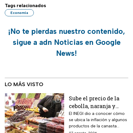
Tags relacionados
Economía
¡No te pierdas nuestro contenido,
sigue a adn Noticias en Google
News!
LO MÁS VISTO
Sube el precio de la
cebolla, naranja y
otros alimentos de la
El INEGI dio a conocer cómo
se ubica la inflación y algunos
canasta básica por la
productos de la canasta
inflación
básica incrementaron sus