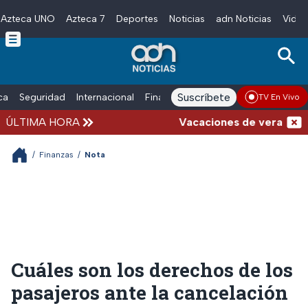
Azteca UNO
Azteca 7
Deportes
Noticias
adn Noticias
Video
Skip to main content
Suscríbete
ica
Seguridad
Internacional
Finanzas
adn Noticias Radio
Esp
TV En Vivo
ÚLTIMA HORA
Vacaciones de verano compl
/
Finanzas
/
Nota
Cuáles son los derechos de los
pasajeros ante la cancelación