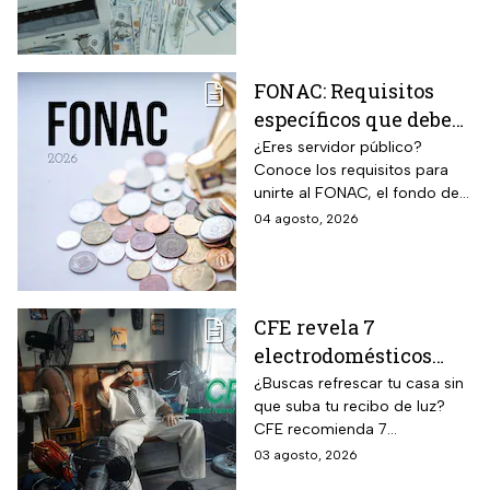
protégete y denuncia si fuiste
víctima.
FONAC: Requisitos
específicos que deben
cumplir los
¿Eres servidor público?
Conoce los requisitos para
trabajadores para
unirte al FONAC, el fondo de
participar en él
ahorro Capitalizable de los
04 agosto, 2026
Trabajadores al Servicio del
Estado.
CFE revela 7
electrodomésticos
para combatir el calor
¿Buscas refrescar tu casa sin
que suba tu recibo de luz?
sin que se dispare tu
CFE recomienda 7
recibo de luz
electrodomésticos eficientes
03 agosto, 2026
y hábitos para ahorrar energía