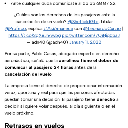
Ante cualquier duda comunícate al 55 55 68 87 22
¿Cuáles son los derechos de los pasajeros ante la
cancelación de un vuelo?
@SheffieldGto
, titular
@Profeco
, explica.
#AsíAmanece
con
@LeonardoCurzio
|
https://t.co/3qXeJnAwbg
pic.twitter.com/7QiNjq6baJ
— adn40 (@adn40)
January 11, 2022
Por su parte, Pablo Casas, abogado experto en derecho
aeronáutico, señaló que la
aerolínea tiene el deber de
comunicar al pasajero 24 horas
antes de la
cancelación del vuelo
.
La empresa tiene el derecho de proporcionar información
veraz, oportuna y real para que las personas afectadas
puedan tomar una decisión. El pasajero tiene
derecho
a
decidir si quiere volar después, al día siguiente o en el
vuelo próximo.
Retrasos en vuelos