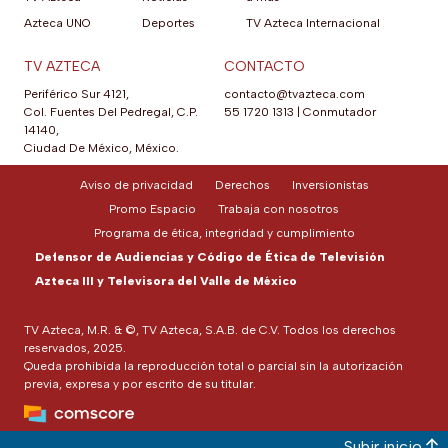
Azteca UNO
Deportes
TV Azteca Internacional
TV AZTECA
CONTACTO
Periférico Sur 4121,
contacto@tvazteca.com
Col. Fuentes Del Pedregal, C.P.
55 1720 1313
|
Conmutador
14140,
Ciudad De México, México.
Aviso de privacidad
Derechos
Inversionistas
Promo Espacio
Trabaja con nosotros
Programa de ética, integridad y cumplimiento
Defensor de Audiencias y Código de Ética de Televisión
Azteca III y Televisora del Valle de México
TV Azteca, M.R. & ©, TV Azteca, S.A.B. de C.V. Todos los derechos
reservados, 2025.
Queda prohibida la reproducción total o parcial sin la autorización
previa, expresa y por escrito de su titular.
Subir inicio