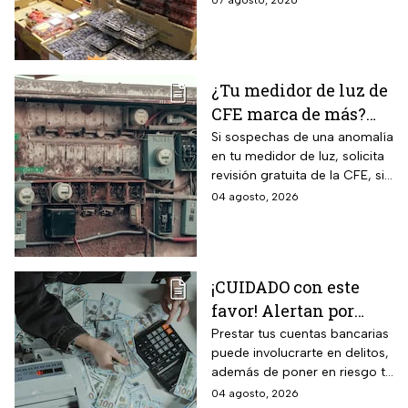
07 agosto, 2026
precios considerablemente.
¿Tu medidor de luz de
CFE marca de más?
Así puedes saber si
Si sospechas de una anomalía
en tu medidor de luz, solicita
presenta una falla
revisión gratuita de la CFE, si
hay falla es totalmente
04 agosto, 2026
GRATIS.
¡CUIDADO con este
favor! Alertan por
préstamo de cuentas
Prestar tus cuentas bancarias
puede involucrarte en delitos,
bancarias: razón por la
además de poner en riesgo tu
que debes decir que
patrimonio y situación legal;
04 agosto, 2026
no