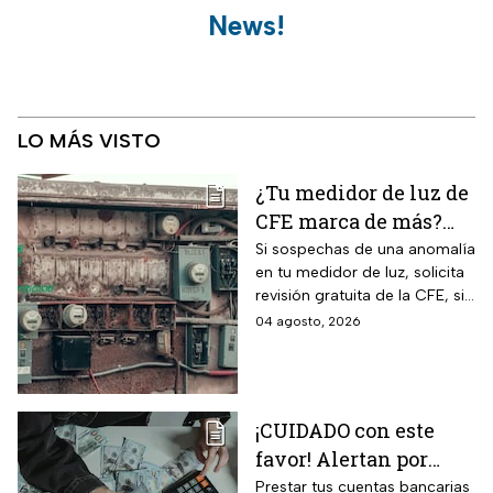
News!
LO MÁS VISTO
¿Tu medidor de luz de
CFE marca de más?
Así puedes saber si
Si sospechas de una anomalía
en tu medidor de luz, solicita
presenta una falla
revisión gratuita de la CFE, si
hay falla es totalmente
04 agosto, 2026
GRATIS.
¡CUIDADO con este
favor! Alertan por
préstamo de cuentas
Prestar tus cuentas bancarias