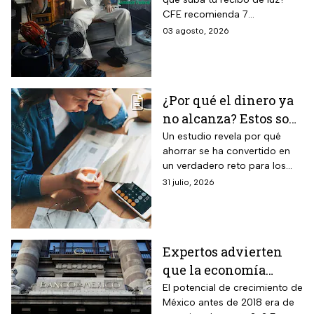
sin que se dispare tu
CFE recomienda 7
recibo de luz
electrodomésticos eficientes
03 agosto, 2026
y hábitos para ahorrar energía
durante este verano.
¿Por qué el dinero ya
no alcanza? Estos son
los gastos que más
Un estudio revela por qué
ahorrar se ha convertido en
impactan a los
un verdadero reto para los
mexicanos
mexicanos.
31 julio, 2026
Expertos advierten
que la economía
mexicana esta al
El potencial de crecimiento de
México antes de 2018 era de
borde del colapso