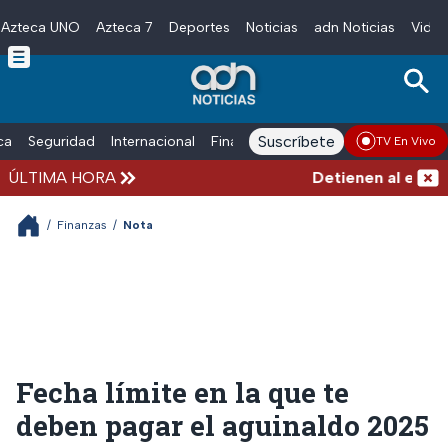
Azteca UNO
Azteca 7
Deportes
Noticias
adn Noticias
Video
Skip to main content
Suscríbete
ica
Seguridad
Internacional
Finanzas
adn Noticias Radio
Esp
TV En Vivo
ÚLTIMA HORA
Detienen al exgober
/
Finanzas
/
Nota
Fecha límite en la que te
deben pagar el aguinaldo 2025