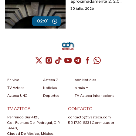
aproximadamente 2, 2,5
puntos del PIB y ahora por la
30 julio, 2026
inseguridad, sobre todo
jurídica, ha caído a menos de
02:01
la mitad.
Cuenta de X / Twitter (se abre en una nuev
Cuenta de Instagram (se abre en una n
Cuenta de TikTok (se abre en una
Cuenta de YouTube (se abre 
Cuenta de Telegram (se a
Cuenta de Facebook 
Cuenta de Whats
En vivo
Azteca 7
adn Noticias
TV Azteca
Noticias
a más +
Azteca UNO
Deportes
TV Azteca Internacional
TV AZTECA
CONTACTO
Periférico Sur 4121,
contacto@tvazteca.com
Col. Fuentes Del Pedregal, C.P.
55 1720 1313
|
Conmutador
14140,
Ciudad De México, México.