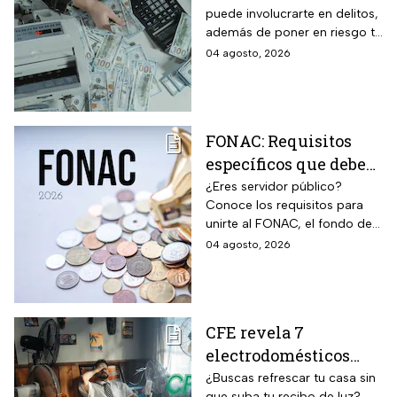
puede involucrarte en delitos,
bancarias: razón por la
además de poner en riesgo tu
que debes decir que
patrimonio y situación legal;
04 agosto, 2026
no
protégete y denuncia si fuiste
víctima.
FONAC: Requisitos
específicos que deben
cumplir los
¿Eres servidor público?
Conoce los requisitos para
trabajadores para
unirte al FONAC, el fondo de
participar en él
ahorro Capitalizable de los
04 agosto, 2026
Trabajadores al Servicio del
Estado.
CFE revela 7
electrodomésticos
para combatir el calor
¿Buscas refrescar tu casa sin
que suba tu recibo de luz?