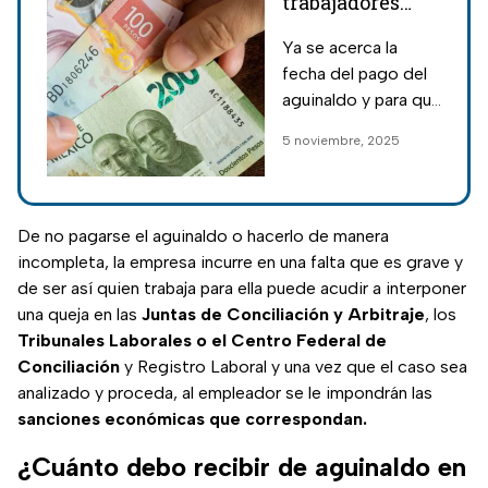
trabajadores
recibirán
Ya se acerca la
menos
fecha del pago del
aguinaldo en
aguinaldo y para que
2025
no te tome por
5 noviembre, 2025
sorpresa, te
decimos qué
trabajadores
recibirán menos
De no pagarse el aguinaldo o hacerlo de manera
dinero este 2025.
incompleta, la empresa incurre en una falta que es grave y
de ser así quien trabaja para ella puede acudir a interponer
una queja en las
Juntas de Conciliación y Arbitraje
, los
Tribunales Laborales o el Centro Federal de
Conciliación
y Registro Laboral y una vez que el caso sea
analizado y proceda, al empleador se le impondrán las
sanciones económicas que correspondan.
¿Cuánto debo recibir de aguinaldo en