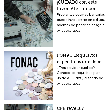
¡CUIDADO con este
favor! Alertan por
préstamo de cuentas
Prestar tus cuentas bancarias
puede involucrarte en delitos,
bancarias: razón por la
además de poner en riesgo tu
que debes decir que
patrimonio y situación legal;
04 agosto, 2026
no
protégete y denuncia si fuiste
víctima.
FONAC: Requisitos
específicos que deben
cumplir los
¿Eres servidor público?
Conoce los requisitos para
trabajadores para
unirte al FONAC, el fondo de
participar en él
ahorro Capitalizable de los
04 agosto, 2026
Trabajadores al Servicio del
Estado.
CFE revela 7