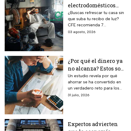
electrodomésticos
para combatir el calor
¿Buscas refrescar tu casa sin
que suba tu recibo de luz?
sin que se dispare tu
CFE recomienda 7
recibo de luz
electrodomésticos eficientes
03 agosto, 2026
y hábitos para ahorrar energía
durante este verano.
¿Por qué el dinero ya
no alcanza? Estos son
los gastos que más
Un estudio revela por qué
ahorrar se ha convertido en
impactan a los
un verdadero reto para los
mexicanos
mexicanos.
31 julio, 2026
Expertos advierten