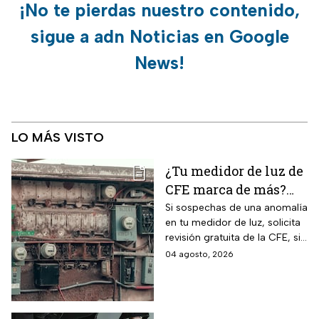
¡No te pierdas nuestro contenido,
sigue a adn Noticias en Google
News!
LO MÁS VISTO
¿Tu medidor de luz de
CFE marca de más?
Así puedes saber si
Si sospechas de una anomalía
en tu medidor de luz, solicita
presenta una falla
revisión gratuita de la CFE, si
hay falla es totalmente
04 agosto, 2026
GRATIS.