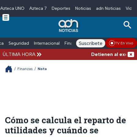
Azteca UNO
Azteca 7
Deportes
Noticias
adn Noticias
Video
Skip to main content
Suscríbete
ica
Seguridad
Internacional
Finanzas
adn Noticias Radio
Esp
TV En Vivo
ÚLTIMA HORA
Detienen al exgobern
/
Finanzas
/
Nota
Cómo se calcula el reparto de
utilidades y cuándo se