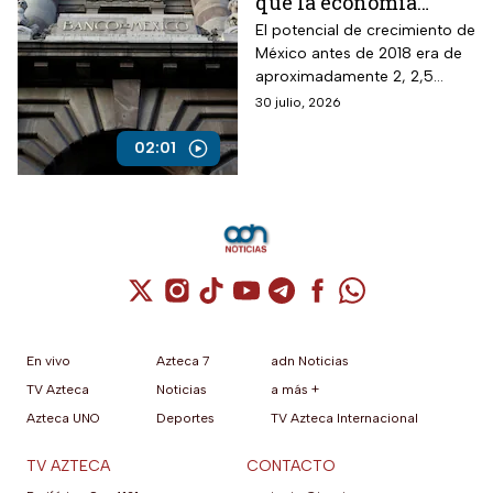
que la economía
mexicana esta al
El potencial de crecimiento de
México antes de 2018 era de
borde del colapso
aproximadamente 2, 2,5
puntos del PIB y ahora por la
30 julio, 2026
inseguridad, sobre todo
jurídica, ha caído a menos de
02:01
la mitad.
Cuenta de X / Twitter (se abre en una nuev
Cuenta de Instagram (se abre en una n
Cuenta de TikTok (se abre en una
Cuenta de YouTube (se abre 
Cuenta de Telegram (se a
Cuenta de Facebook 
Cuenta de Whats
En vivo
Azteca 7
adn Noticias
TV Azteca
Noticias
a más +
Azteca UNO
Deportes
TV Azteca Internacional
TV AZTECA
CONTACTO