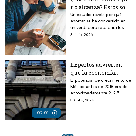
no alcanza? Estos son
los gastos que más
Un estudio revela por qué
ahorrar se ha convertido en
impactan a los
un verdadero reto para los
mexicanos
mexicanos.
31 julio, 2026
Expertos advierten
que la economía
mexicana esta al
El potencial de crecimiento de
México antes de 2018 era de
borde del colapso
aproximadamente 2, 2,5
puntos del PIB y ahora por la
30 julio, 2026
inseguridad, sobre todo
jurídica, ha caído a menos de
02:01
la mitad.