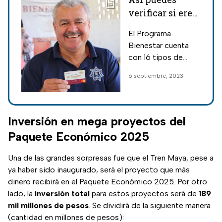
verificar si eres
parte de algún
El Programa
programa del
Bienestar cuenta
Bienestar
con 16 tipos de
apoyo para diversos
6 septiembre, 2023
grupos de la
población, por ello
te explicamos
cómo verificar si
Inversión en mega proyectos del
formas parte de
Paquete Económico 2025
alguno.
Una de las grandes sorpresas fue que el Tren Maya, pese a
ya haber sido inaugurado, será el proyecto que más
dinero recibirá en el Paquete Económico 2025. Por otro
lado, la
inversión total
para estos proyectos será de
189
mil millones de pesos
. Se dividirá de la siguiente manera
(cantidad en millones de pesos):