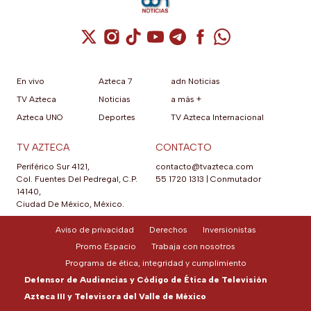
Cuenta de X / Twitter (se abre en una nuev
Cuenta de Instagram (se abre en una n
Cuenta de TikTok (se abre en una
Cuenta de YouTube (se abre 
Cuenta de Telegram (se a
Cuenta de Facebook 
Cuenta de Whats
En vivo
Azteca 7
adn Noticias
TV Azteca
Noticias
a más +
Azteca UNO
Deportes
TV Azteca Internacional
TV AZTECA
CONTACTO
Periférico Sur 4121,
contacto@tvazteca.com
Col. Fuentes Del Pedregal, C.P.
55 1720 1313
|
Conmutador
14140,
Ciudad De México, México.
Aviso de privacidad
Derechos
Inversionistas
Promo Espacio
Trabaja con nosotros
Programa de ética, integridad y cumplimiento
Defensor de Audiencias y Código de Ética de Televisión
Azteca III y Televisora del Valle de México