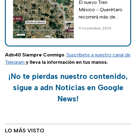
El nuevo Tren
conocemos ruta
México - Querétaro
y duración del
recorrerá más de
recorrido
200 kilómetros y el
9 noviembre, 2024
Gobierno prometió
que ayudará a miles
de pasajeros a
reducir sus tiempos
Adn40 Siempre Conmigo
.
Suscríbete a nuestro canal de
de traslado.
Telegram
y lleva la información en tus manos.
¡No te pierdas nuestro contenido,
sigue a adn Noticias en Google
News!
LO MÁS VISTO