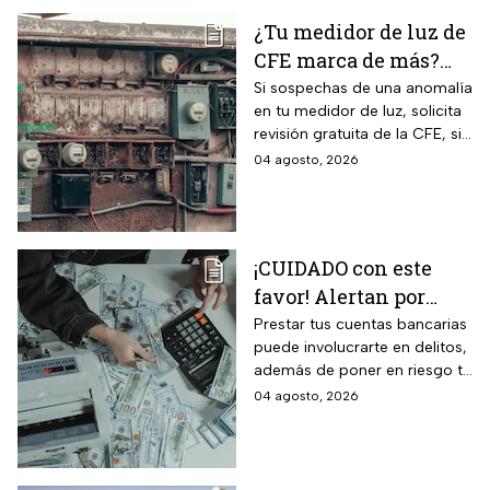
¿Tu medidor de luz de
CFE marca de más?
Así puedes saber si
Si sospechas de una anomalía
en tu medidor de luz, solicita
presenta una falla
revisión gratuita de la CFE, si
hay falla es totalmente
04 agosto, 2026
GRATIS.
¡CUIDADO con este
favor! Alertan por
préstamo de cuentas
Prestar tus cuentas bancarias
puede involucrarte en delitos,
bancarias: razón por la
además de poner en riesgo tu
que debes decir que
patrimonio y situación legal;
04 agosto, 2026
no
protégete y denuncia si fuiste
víctima.