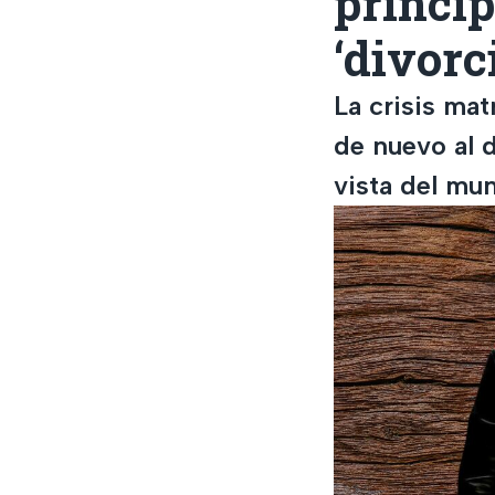
príncip
‘divorc
La crisis ma
de nuevo al 
vista del mu