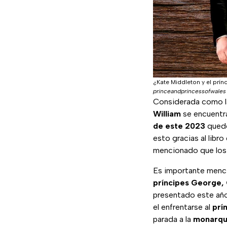
¿Kate Middleton y el prínc
princeandprincessofwales 
Considerada como la
William
se encuentr
de este 2023
quedó
esto gracias al libr
mencionado que lo
Es importante menc
príncipes George, 
presentado este año
el enfrentarse al
prí
parada a la
monarquí