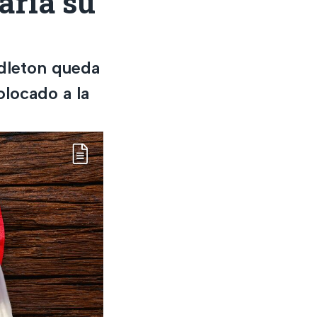
aría su
ddleton queda
olocado a la