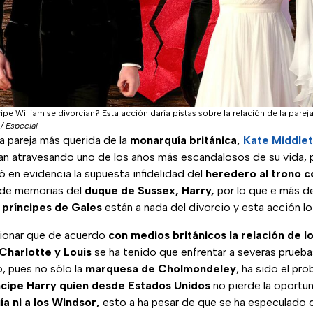
ipe William se divorcian? Esta acción daría pistas sobre la relación de la pareja
/ Especial
 pareja más querida de la
monarquía británica,
Kate Middle
an atravesando uno de los años más escandalosos de su vida,
 en evidencia la supuesta infidelidad del
heredero al trono 
o de memorias del
duque de Sussex, Harry,
por lo que e más d
s
príncipes de Gales
están a nada del divorcio y esta acción l
ionar que de acuerdo
con medios británicos la relación de l
Charlotte y Louis
se ha tenido que enfrentar a severas prueba
, pues no sólo la
marquesa de Cholmondeley
, ha sido el pr
ncipe Harry quien desde Estados Unidos
no pierde la oportun
a ni a los Windsor,
esto a ha pesar de que se ha especulado 