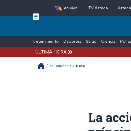
en vivo
TV Azteca
Aztec
Skip to main content
Tiempo Libre
Entretenimiento
Deportes
Salud
Ciencia
Polít
ÚLTIMA HORA
/
Es Tendencia
/
Nota
La acci