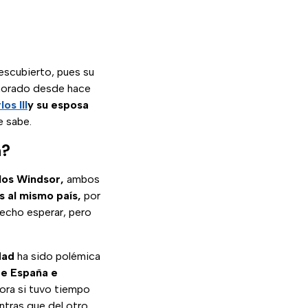
escubierto, pues su
morado desde hace
os III
y su esposa
e sabe.
n?
los Windsor,
ambos
s al mismo país,
por
echo esperar, pero
dad
ha sido polémica
re España e
ora si tuvo tiempo
entras que del otro