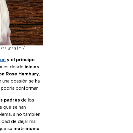
 real.jpeg
|
IG /
ton
y el príncipe
 pues desde
inicios
con Rose Hambury,
e una ocasión se ha
o podría conformar.
os padres
de los
s que se han
oblema, sino también
idad de dejar mal
que su
matrimonio