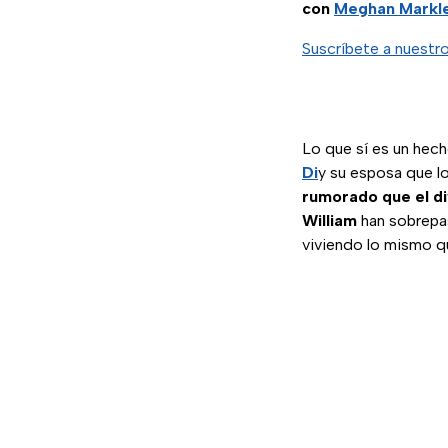
con
Meghan Markl
Suscríbete a nuestr
Lo que sí es un hec
Di
y su esposa que l
rumorado que el di
William
han sobrepas
viviendo lo mismo qu