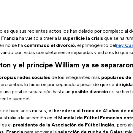
ho es que sus recientes actos los han dejado por completo al d
a Francia
ha vuelto a traer a la
superficie la crisis
que se ha ru
ien no se ha
confirmado el divorció
, el primogénito del
rey Carl
llevando con vidas completamente separadas y esto es lo que s
ton y el príncipe William ya se separaro
propias redes sociales
de los integrantes más
populares de 
ero ambos lo hicieron por separado a pesar de que se
dirigida
de una posible separación hasta un
posible divorcio
no se han h
lmente sucedió.
sde hace unos meses,
el heredero al trono de 41 años de e
Australia a la selección en el
Mundial de Fútbol Femenino ent
 es el
presidente de la Asociación de Fútbol
Inglés,
pero ah
os, Francia
para apoyar a la
selección de rugby de Gales
; mi