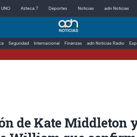
a UNO
Azteca 7
Deportes
Noticias
adn Noticias
ica
Seguridad
Internacional
Finanzas
adn Noticias Radio
Esp
ón de Kate Middleton y