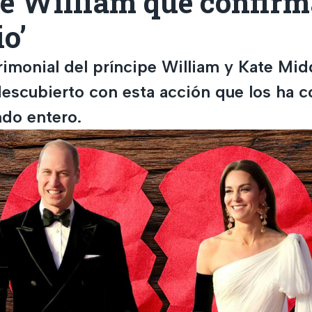
e William que confirm
io’
trimonial del príncipe William y Kate Mi
descubierto con esta acción que los ha c
ndo entero.