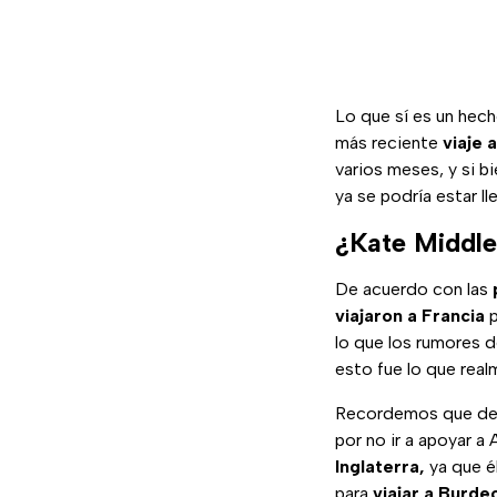
Lo que sí es un hec
más reciente
viaje 
varios meses, y si b
ya se podría estar 
¿Kate Middle
De acuerdo con las
viajaron a Francia
p
lo que los rumores 
esto fue lo que rea
Recordemos que de
por no ir a apoyar a 
Inglaterra,
ya que él
para
viajar a Burde