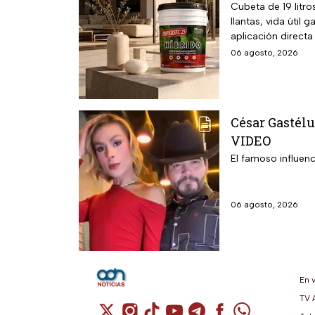
Cubeta de 19 litr
llantas, vida útil
aplicación directa
06 agosto, 2026
César Gastélu
VIDEO
El famoso influenc
06 agosto, 2026
En 
TV 
Cuenta de X / Twitter (se abre en una n
Cuenta de Instagram (se abre en u
Cuenta de TikTok (se abre en 
Cuenta de YouTube (se ab
Cuenta de Telegram (
Cuenta de Facebo
Cuenta de Wh