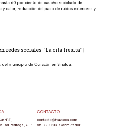
 hasta 60 por ciento de caucho reciclado de
ío y calor, reducción del paso de ruidos exteriores y
.
redes sociales: “La cita fresita” |
s del municipio de Culiacán en Sinaloa.
CA
CONTACTO
Sur 4121,
contacto@tvazteca.com
s Del Pedregal, C.P.
55 1720 1313
|
Conmutador