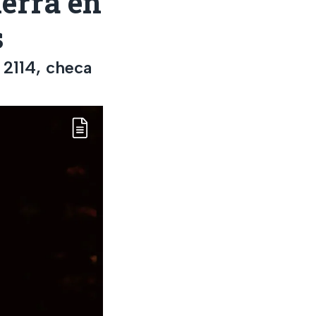
ierra en
s
 2114, checa