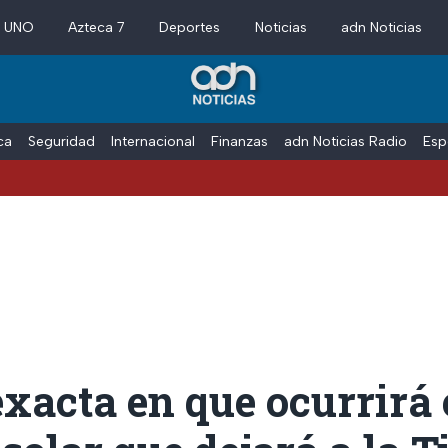
a UNO
Azteca 7
Deportes
Noticias
adn Noticias
ica
Seguridad
Internacional
Finanzas
adn Noticias Radio
Esp
xacta en que ocurrirá 