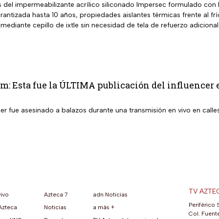
os del impermeabilizante acrílico siliconado Impersec formulado con
 garantizada hasta 10 años, propiedades aislantes térmicas frente al fr
 mediante cepillo de ixtle sin necesidad de tela de refuerzo adicional
m: Esta fue la ÚLTIMA publicación del influencer en 
er fue asesinado a balazos durante una transmisión en vivo en calle
TV AZTE
vivo
Azteca 7
adn Noticias
Periférico 
Azteca
Noticias
a más +
ueva pestaña)
na nueva pestaña)
una nueva pestaña)
re en una nueva pestaña)
se abre en una nueva pestaña)
ok (se abre en una nueva pestaña)
atsApp (se abre en una nueva pestaña)
Col. Fuente