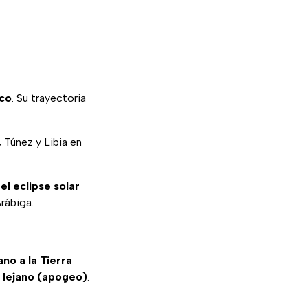
ico
. Su trayectoria
 Túnez y Libia en
el eclipse solar
Arábiga.
no a la Tierra
s lejano (apogeo)
.