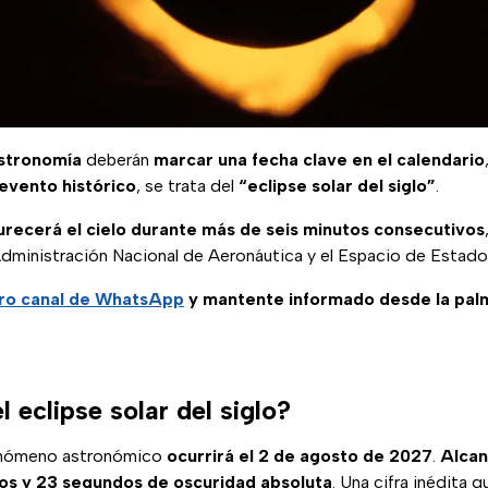
stronomía
deberán
marcar una fecha clave en el calendario
evento histórico
, se trata del
“eclipse solar del siglo”
.
urecerá el cielo durante más de seis minutos consecutivos
Administración Nacional de Aeronáutica y el Espacio de Estad
tro canal de WhatsApp
y mantente informado desde la pal
 eclipse solar del siglo?
enómeno astronómico
ocurrirá el 2 de agosto de 2027
.
Alcan
os y 23 segundos de oscuridad absoluta
. Una cifra inédita q