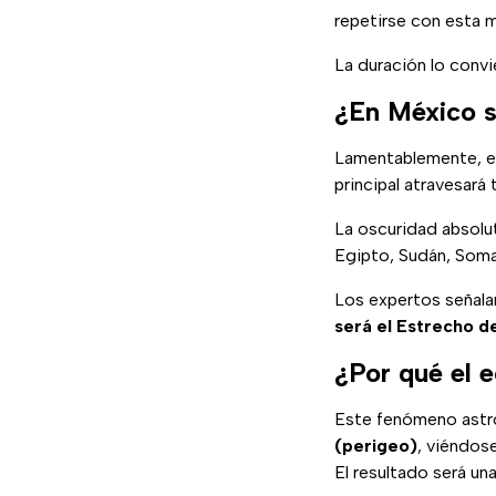
repetirse con esta 
La duración lo convi
¿En México se
Lamentablemente, es
principal atravesará
La oscuridad absolut
Egipto, Sudán, Somal
Los expertos señal
será el Estrecho d
¿Por qué el e
Este fenómeno astr
(perigeo)
, viéndos
El resultado será u