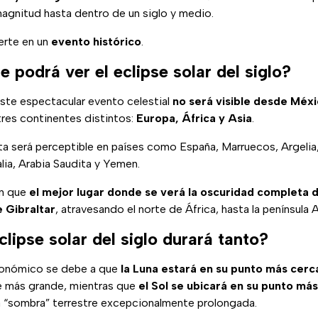
magnitud hasta dentro de un siglo y medio.
erte en un
evento histórico
.
 podrá ver el eclipse solar del siglo?
te espectacular evento celestial
no será visible desde Méx
 tres continentes distintos:
Europa, África y Asia
.
a será perceptible en países como España, Marruecos, Argelia,
ia, Arabia Saudita y Yemen.
an que
el mejor lugar donde se verá la oscuridad completa d
e Gibraltar
, atravesando el norte de África, hasta la península 
clipse solar del siglo durará tanto?
onómico se debe a que
la Luna estará en su punto más cerca
e más grande, mientras que
el Sol se ubicará en su punto má
na “sombra” terrestre excepcionalmente prolongada.