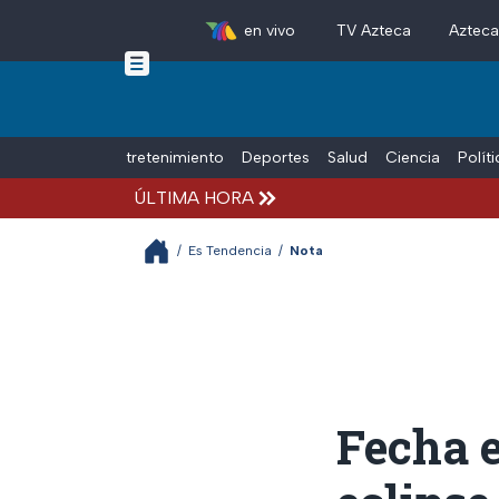
en vivo
TV Azteca
Aztec
Skip to main content
Tiempo Libre
Entretenimiento
Deportes
Salud
Ciencia
Polít
ÚLTIMA HORA
/
Es Tendencia
/
Nota
Fecha e