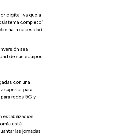
r digital, ya que a
osistema completo"
elimina la necesidad
inversión sea
idad de sus equipos.
gadas con una
ez superior para
 para redes 5G y
 estabilización
nomía está
antar las jornadas