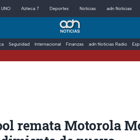
a UNO
Azteca 7
Deportes
Noticias
adn Noticias
ica
Seguridad
Internacional
Finanzas
adn Noticias Radio
Esp
ool remata Motorola M