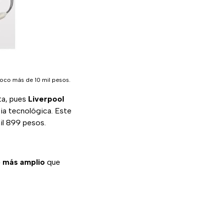
oco más de 10 mil pesos.
ta, pues
Liverpool
cia tecnológica. Este
mil 899 pesos.
o más amplio
que