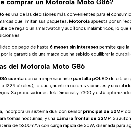
de comprar un Motorola Moto G86?
86
es una de las decisiones más convenientes para el consumido
 marcas que limitan sus paquetes,
Motorola
apuesta por un "ec
cibe de regalo un smartwatch y audífonos inalámbricos, lo que 
dicionales.
ilidad de pago de hasta
6 meses sin intereses
permite que la 
or la garantía de una marca que ha sabido equilibrar la durabil
cas del Motorola Moto G86
G86 cuenta
con una impresionante
pantalla pOLED
de 6.6 pul
 x 1229 píxeles), lo que garantiza colores vibrantes y una nitid
egos. Su procesador es Tek Dimensity 7300 y está optimizado
a, incorpora un sistema dual con sensor
principal de 50MP
con
para tomas nocturnas, y una
cámara frontal de 32MP
. Su auto
atería de 5200mAh con carga rápida de 30W, diseñada para agu