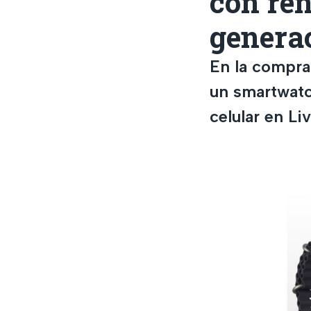
con re
genera
En la compra
un smartwatc
celular en Li