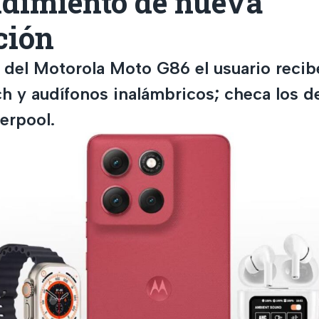
ndimiento de nueva
ción
 del Motorola Moto G86 el usuario recib
h y audífonos inalámbricos; checa los de
verpool.