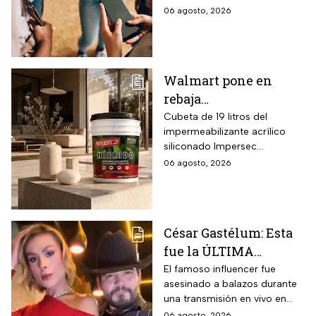
el nivel escolar
condiciones ambientales.
un celular lento e
06 agosto, 2026
incompatible
Walmart pone en
rebaja
impermeabilizante
Cubeta de 19 litros del
impermeabilizante acrílico
ecológico Impersec 10
siliconado Impersec
años con caucho
formulado con hasta 60 por
06 agosto, 2026
reciclado de 19 litros
ciento de caucho reciclado
para la temporada de
de llantas, vida útil
garantizada hasta 10 años,
lluvias
propiedades aislantes
César Gastélum: Esta
térmicas frente al frío y calor,
fue la ÚLTIMA
reducción del paso de ruidos
exteriores y aplicación directa
publicación del
El famoso influencer fue
mediante cepillo de ixtle sin
asesinado a balazos durante
influencer en redes
necesidad de tela de refuerzo
una transmisión en vivo en
sociales: “La cita
adicional.
calles del municipio de
06 agosto, 2026