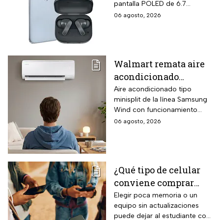
pantalla POLED de 6.7
256GB de
pulgadas y funciones
06 agosto, 2026
almacenamiento,
enfocadas en rendimiento,
cámara de 50MP y
fotografía y entretenimiento.
audífonos de regalo
Walmart remata aire
acondicionado
Samsung Wind
Aire acondicionado tipo
minisplit de la línea Samsung
Inverter frío y calor 1
Wind con funcionamiento
tonelada con WiFi y
bidireccional frío y calor
06 agosto, 2026
$3,500 de descuento
mediante bomba de calor
integrada, conectividad
SmartThings vía WiFi para
control desde smartphone y
¿Qué tipo de celular
capacidad de gestión
conviene comprar
mediante inteligencia artificial
con modo AI Auto Cooling
para el regreso a
Elegir poca memoria o un
que ajusta automáticamente
equipo sin actualizaciones
clases? La guía según
el rendimiento según
puede dejar al estudiante con