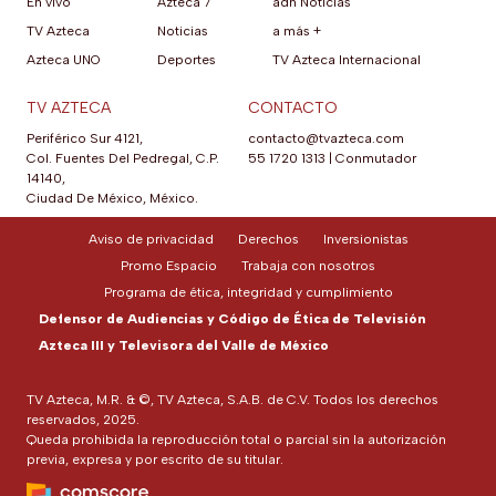
En vivo
Azteca 7
adn Noticias
TV Azteca
Noticias
a más +
Azteca UNO
Deportes
TV Azteca Internacional
TV AZTECA
CONTACTO
Periférico Sur 4121,
contacto@tvazteca.com
Col. Fuentes Del Pedregal, C.P.
55 1720 1313
|
Conmutador
14140,
Ciudad De México, México.
Aviso de privacidad
Derechos
Inversionistas
Promo Espacio
Trabaja con nosotros
Programa de ética, integridad y cumplimiento
Defensor de Audiencias y Código de Ética de Televisión
Azteca III y Televisora del Valle de México
TV Azteca, M.R. & ©, TV Azteca, S.A.B. de C.V. Todos los derechos
reservados, 2025.
Queda prohibida la reproducción total o parcial sin la autorización
previa, expresa y por escrito de su titular.