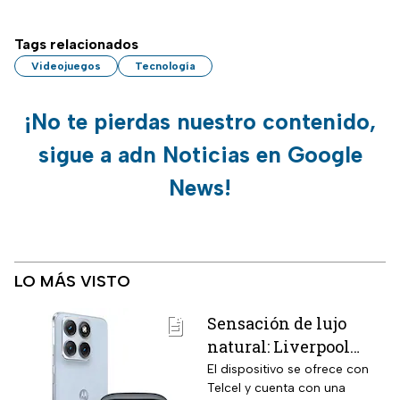
Tags relacionados
Videojuegos
Tecnología
¡No te pierdas nuestro contenido,
sigue a adn Noticias en Google
News!
LO MÁS VISTO
Sensación de lujo
natural: Liverpool
remata el Motorola
El dispositivo se ofrece con
Telcel y cuenta con una
Edge 70 Fusion de