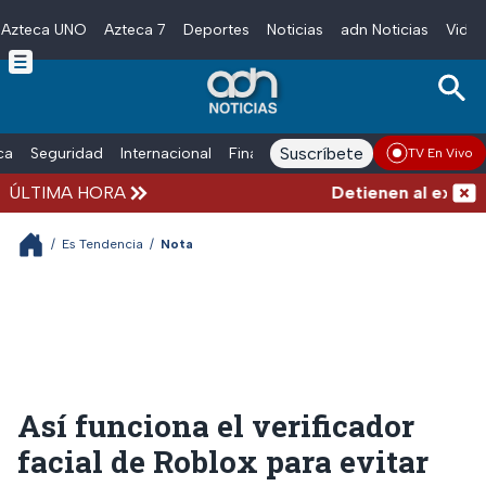
Azteca UNO
Azteca 7
Deportes
Noticias
adn Noticias
Video
Skip to main content
Suscríbete
ica
Seguridad
Internacional
Finanzas
adn Noticias Radio
Esp
TV En Vivo
ÚLTIMA HORA
Detienen al exgobern
/
Es Tendencia
/
Nota
Así funciona el verificador
facial de Roblox para evitar