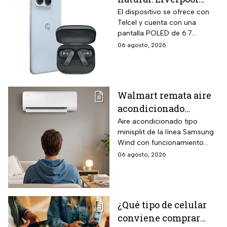
empaque oficial.
remata el Motorola
El dispositivo se ofrece con
Telcel y cuenta con una
Edge 70 Fusion de
pantalla POLED de 6.7
256GB de
pulgadas y funciones
06 agosto, 2026
almacenamiento,
enfocadas en rendimiento,
cámara de 50MP y
fotografía y entretenimiento.
audífonos de regalo
Walmart remata aire
acondicionado
Samsung Wind
Aire acondicionado tipo
minisplit de la línea Samsung
Inverter frío y calor 1
Wind con funcionamiento
tonelada con WiFi y
bidireccional frío y calor
06 agosto, 2026
$3,500 de descuento
mediante bomba de calor
integrada, conectividad
SmartThings vía WiFi para
control desde smartphone y
¿Qué tipo de celular
capacidad de gestión
conviene comprar
mediante inteligencia artificial