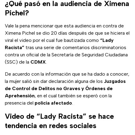
reparación del daño
¿Qué pasó en la audiencia de Ximena
y disculpa pública.
Pichel?
Así va el caso.
Vale la pena mencionar que esta audiencia en contra de
Ximena Pichel se dio 20 días después de que se hiciera el
viral el video por el cual fue bautizada como
“Lady
Racista”
tras una serie de comentarios discriminatorios
contra un oficial de la Secretaría de Seguridad Ciudadana
(SSC) de la
CDMX
.
De acuerdo con la información que se ha dado a conocer,
la mujer salió sin dar declaración alguna de los
Juzgados
de Control de Delitos no Graves y Órdenes de
Aprehensión
, en el cual también se esperó con la
presencia del
policía
afectado
.
Video de “Lady Racista” se hace
tendencia en redes sociales