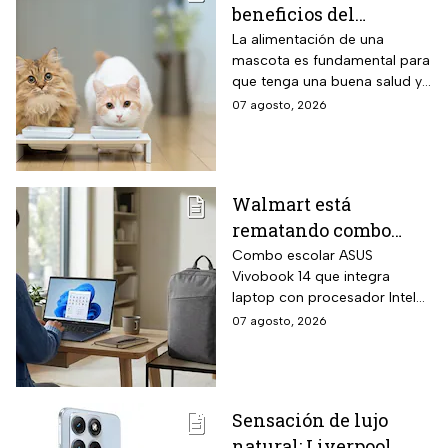
beneficios del
f/1.4 un 47 por ciento más
luminosa que la generación
alimento húmedo y
La alimentación de una
anterior.
mascota es fundamental para
seco para gato
que tenga una buena salud y
si tienes gato, te decimos los
07 agosto, 2026
tipos de alimento y las
ventajas de cada uno para
que elijas el que más le
convenga.
Walmart está
rematando combo
para regreso a clases
Combo escolar ASUS
Vivobook 14 que integra
con laptop ASUS
laptop con procesador Intel
Vivobook de 256GB y
Core i3-1315U de 6 núcleos
07 agosto, 2026
14 pulgadas + mochila
con velocidad Turbo hasta
con hasta 6 MSI
4.5 GHz, memoria RAM DDR4
de 24 gigabytes, pantalla Full
HD antirreflejos de 14
Sensación de lujo
pulgadas y mochila ASUS
natural: Liverpool
incluida en el mismo