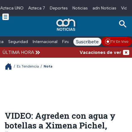
Azteca UNO
Azteca 7
Deportes
Noticias
adn Noticias
Video
Skip to main content
Suscríbete
ica
Seguridad
Internacional
Finanzas
adn Noticias Radio
Esp
TV En Vivo
ÚLTIMA HORA
Vacaciones de verano comp
/
Es Tendencia
/
Nota
VIDEO: Agreden con agua y
botellas a Ximena Pichel,