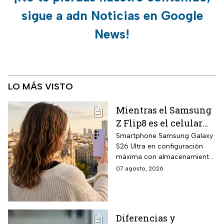
sigue a adn Noticias en Google
News!
LO MÁS VISTO
Mientras el Samsung
Z Flip8 es el celular
más esperado,
Smartphone Samsung Galaxy
S26 Ultra en configuración
Walmart está
máxima con almacenamiento
rematando el Galaxy
UFS 4.1 de 1 terabyte, memoria
07 agosto, 2026
S26 Ultra de 1TB a
RAM LPDDR5X de 16
mitad de precio y
gigabytes, pantalla AMOLED
WQHD+ de 6.9 pulgadas y
hasta 18 MSI
cámara principal de 200
Diferencias y
megapíxeles con nueva lente