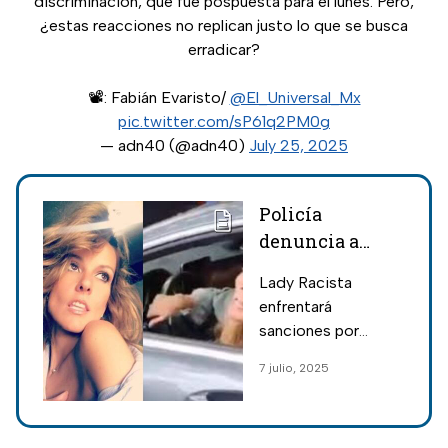
discriminación, que fue pospuesta para el lunes. Pero,
¿estas reacciones no replican justo lo que se busca
erradicar?
📽️: Fabián Evaristo/
@El_Universal_Mx
pic.twitter.com/sP61q2PM0g
— adn40 (@adn40)
July 25, 2025
Policía
denuncia a
Lady Racista,
Lady Racista
mujer que lo
enfrentará
discriminó en
sanciones por
la Condesa
insultar a un policía
7 julio, 2025
en la Condesa;
autoridades de la
CDMX exigen