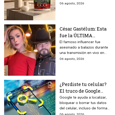
años con caucho
formulado con hasta 60 por
06 agosto, 2026
reciclado de 19 litros
ciento de caucho reciclado
para la temporada de
de llantas, vida útil
garantizada hasta 10 años,
lluvias
propiedades aislantes
César Gastélum: Esta
térmicas frente al frío y calor,
fue la ÚLTIMA
reducción del paso de ruidos
exteriores y aplicación directa
publicación del
El famoso influencer fue
mediante cepillo de ixtle sin
asesinado a balazos durante
influencer en redes
necesidad de tela de refuerzo
una transmisión en vivo en
sociales: “La cita
adicional.
calles del municipio de
06 agosto, 2026
fresita” | VIDEO
Culiacán en Sinaloa.
¿Perdiste tu celular?
El truco de Google
para localizarlo y
Google te ayuda a localizar,
bloquear o borrar tus datos
proteger tus datos
del celular, incluso de forma
remota; debes tener activada
06 agosto, 2026