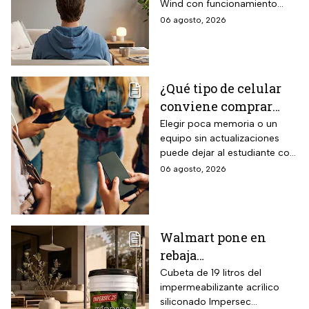
Wind con funcionamiento
tonelada con WiFi y
bidireccional frío y calor
06 agosto, 2026
$3,500 de descuento
mediante bomba de calor
integrada, conectividad
SmartThings vía WiFi para
control desde smartphone y
¿Qué tipo de celular
capacidad de gestión
conviene comprar
mediante inteligencia artificial
con modo AI Auto Cooling
para el regreso a
Elegir poca memoria o un
que ajusta automáticamente
equipo sin actualizaciones
clases? La guía según
el rendimiento según
puede dejar al estudiante con
el nivel escolar
condiciones ambientales.
un celular lento e
06 agosto, 2026
incompatible
Walmart pone en
rebaja
impermeabilizante
Cubeta de 19 litros del
impermeabilizante acrílico
ecológico Impersec 10
siliconado Impersec