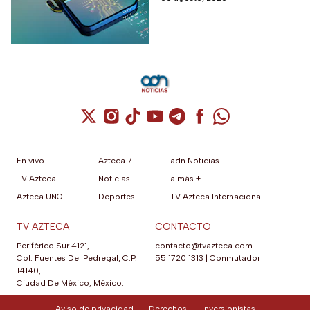
esta función para proteger tu
información antes de que sea
tarde.
Cuenta de X / Twitter (se abre en una nuev
Cuenta de Instagram (se abre en una n
Cuenta de TikTok (se abre en una
Cuenta de YouTube (se abre 
Cuenta de Telegram (se a
Cuenta de Facebook 
Cuenta de Whats
En vivo
Azteca 7
adn Noticias
TV Azteca
Noticias
a más +
Azteca UNO
Deportes
TV Azteca Internacional
TV AZTECA
CONTACTO
Periférico Sur 4121,
contacto@tvazteca.com
Col. Fuentes Del Pedregal, C.P.
55 1720 1313
|
Conmutador
14140,
Ciudad De México, México.
Aviso de privacidad
Derechos
Inversionistas