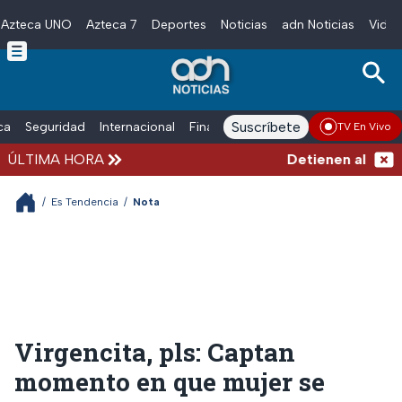
Azteca UNO
Azteca 7
Deportes
Noticias
adn Noticias
Video
Skip to main content
Suscríbete
ica
Seguridad
Internacional
Finanzas
adn Noticias Radio
Esp
TV En Vivo
ÚLTIMA HORA
Detienen al exgobe
/
Es Tendencia
/
Nota
Virgencita, pls: Captan
momento en que mujer se