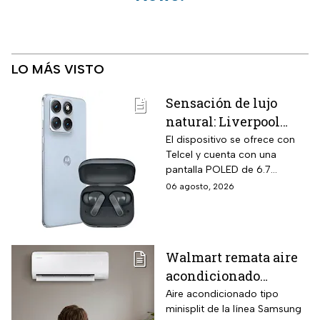
LO MÁS VISTO
Sensación de lujo
natural: Liverpool
remata el Motorola
El dispositivo se ofrece con
Telcel y cuenta con una
Edge 70 Fusion de
pantalla POLED de 6.7
256GB de
pulgadas y funciones
06 agosto, 2026
almacenamiento,
enfocadas en rendimiento,
cámara de 50MP y
fotografía y entretenimiento.
audífonos de regalo
Walmart remata aire
acondicionado
Samsung Wind
Aire acondicionado tipo
minisplit de la línea Samsung
Inverter frío y calor 1