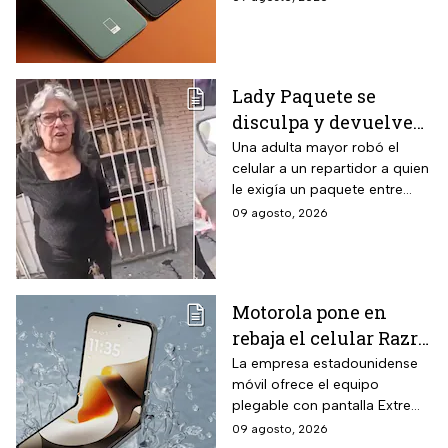
descuento en hasta 18
caracteriza al modelo.
meses sin intereses
Lady Paquete se
disculpa y devuelve
celular que robó a
Una adulta mayor robó el
celular a un repartidor a quien
repartidor en
le exigía un paquete entre
Coacalco: “Tuvo un
gritos y reclamos.
09 agosto, 2026
arranque”
Motorola pone en
rebaja el celular Razr
70 plegable de 256 GB
La empresa estadounidense
móvil ofrece el equipo
con 16% de descuento
plegable con pantalla Extreme
y hasta 18 MSI
AMOLED y cámaras de 50 MP
09 agosto, 2026
a un precio menor por tiempo