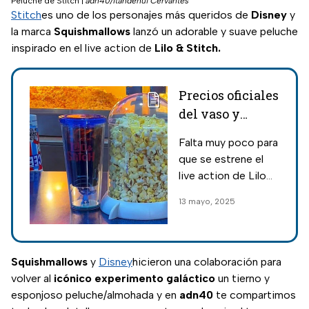
Peluche de Stitch
|
adn40/Itandehui Cervantes
Stitch
es uno de los personajes más queridos de
Disney
y
la marca
Squishmallows
lanzó un adorable y suave peluche
inspirado en el live action de
Lilo & Stitch.
Precios oficiales
del vaso y
palomera de
Falta muy poco para
Lilo & Stitch en
que se estrene el
Cinépolis
live action de Lilo
&amp; Stitch y aquí
13 mayo, 2025
te contamos
cuándo salen a la
venta y los precios
del vaso y la
Squishmallows
y
Disney
hicieron una colaboración para
palomera en
volver al
icónico experimento galáctico
un tierno y
Cinépolis.
esponjoso peluche/almohada y en
adn40
te compartimos