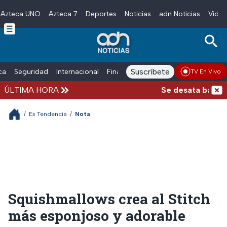
Azteca UNO
Azteca 7
Deportes
Noticias
adn Noticias
Video
Skip to main content
Suscríbete
ica
Seguridad
Internacional
Finanzas
adn Noticias Radio
Esp
TV En Vivo
ÚLTIMA HORA
Se desata balacera 
/
Es Tendencia
/
Nota
Squishmallows crea al Stitch
más esponjoso y adorable