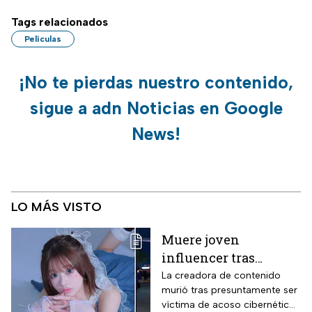
Tags relacionados
Películas
¡No te pierdas nuestro contenido,
sigue a adn Noticias en Google
News!
LO MÁS VISTO
Muere joven
influencer tras
polémica por
La creadora de contenido
murió tras presuntamente ser
ENHYPEN; investigan
víctima de acoso cibernético