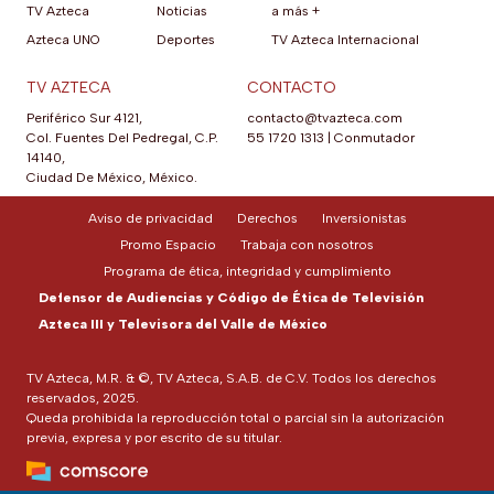
TV Azteca
Noticias
a más +
Azteca UNO
Deportes
TV Azteca Internacional
TV AZTECA
CONTACTO
Periférico Sur 4121,
contacto@tvazteca.com
Col. Fuentes Del Pedregal, C.P.
55 1720 1313
|
Conmutador
14140,
Ciudad De México, México.
Aviso de privacidad
Derechos
Inversionistas
Promo Espacio
Trabaja con nosotros
Programa de ética, integridad y cumplimiento
Defensor de Audiencias y Código de Ética de Televisión
Azteca III y Televisora del Valle de México
TV Azteca, M.R. & ©, TV Azteca, S.A.B. de C.V. Todos los derechos
reservados, 2025.
Queda prohibida la reproducción total o parcial sin la autorización
previa, expresa y por escrito de su titular.