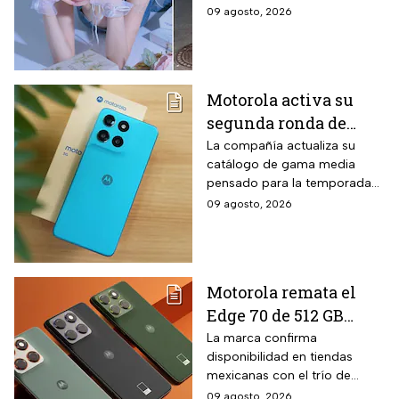
ciberacoso
tras un malentendido en un
09 agosto, 2026
concierto de la agrupación de
K-pop.
Motorola activa su
segunda ronda de
descuentos para el
La compañía actualiza su
catálogo de gama media
regreso a clases: el
pensado para la temporada
Moto G67 baja $2,000
escolar con un equipo de
09 agosto, 2026
pesos y la promoción
pantalla AMOLED y cámara
solo dura hasta el 19
dual. El Moto G67 forma parte
de esta estrategia comercial
de agosto
vigente por tiempo limitado.
Motorola remata el
Edge 70 de 512 GB
ultradelgado con tres
La marca confirma
disponibilidad en tiendas
cámaras de 50 MP y
mexicanas con el trío de
$2,000 pesos de
lentes de alta resolución que
09 agosto, 2026