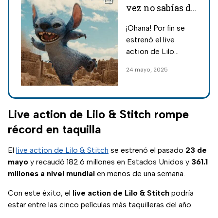
vez no sabías de
Lillo y Stitch a
¡Ohana! Por fin se
propósito del
estrenó el live
estreno del live
action de Lilo
action
&amp; Stitch y aquí
24 mayo, 2025
te contamos
algunos datos
curiosos que no
sabías de la nueva
Live action de Lilo & Stitch rompe
película.
récord en taquilla
El
live action de Lilo & Stitch
se estrenó el pasado
23 de
mayo
y recaudó 182.6 millones en Estados Unidos y
361.1
millones a nivel mundial
en menos de una semana.
Con este éxito, el
live action de Lilo & Stitch
podría
estar entre las cinco películas más taquilleras del año.