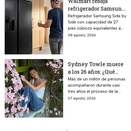
Walmart rebaja
refrigerador Samsung
Side by Side 27 pies
Refrigerador Samsung Side by
Side con capacidad de 27
negro para familias
pies cúbicos equivalentes a
con casi 40% de
716 litros, tecnología
08 agosto, 2026
descuento
SpaceMax que amplía el
espacio interior mediante
paredes delgadas de alta
eficiencia, compresor Digital
Sydney Towle muere
Inverter con 20 años de
a los 26 años: ¿Qué
garantía exclusiva,
dispensador de agua y hielo
cáncer padecía la
Más de un millón de personas
en la puerta y fábrica de
acompañaron durante casi
estrella de TikTok?
hielos automática.
tres años el proceso de la
creadora: tratamientos,
07 agosto, 2026
cirugías y hasta cumplió uno
de sus grandes sueños antes
de morir.