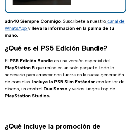
gaming con dock,
Game Pass y
potencia brutal.
adn40 Siempre Conmigo
. Suscríbete a nuestro
canal de
Entérate en adn40.
WhatsApp
y
lleva la información en la palma de tu
mano.
¿Qué es el PS5 Edición Bundle?
El
PS5 Edición Bundle
es una versión especial del
PlayStation 5
que reúne en un solo paquete todo lo
necesario para arrancar con fuerza en la nueva generación
de consolas.
Incluye la PS5 Slim Estándar
con lector de
discos, un control
DualSense
y varios juegos top de
PlayStation Studios.
¿Qué incluye la promoción de