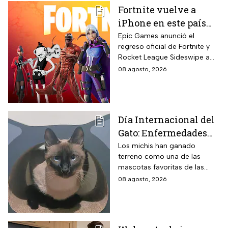
Fortnite vuelve a
iPhone en este país
latinoamericano tras
Epic Games anunció el
regreso oficial de Fortnite y
acuerdo oficial con
Rocket League Sideswipe a
Apple en 2026
iPhones ubicados en Brasil
08 agosto, 2026
mediante descarga directa
desde Epic Games Store vía
web tras los cambios
regulatorios aplicados por
Día Internacional del
Apple en junio a las reglas de
Gato: Enfermedades
su App Store brasileña para
cumplir con requisitos de las
más comunes y cómo
Los michis han ganado
autoridades locales.
terreno como una de las
cuidar a estos felinos
mascotas favoritas de las
familias mexicanas y hoy 8 de
08 agosto, 2026
agosto es el Día Internacional
del gato.