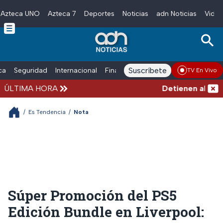
Azteca UNO
Azteca 7
Deportes
Noticias
adn Noticias
Video
Skip to main content
Suscríbete
ica
Seguridad
Internacional
Finanzas
adn Noticias Radio
Esp
TV En Vivo
ÚLTIMA HORA
Detienen al hombre
/
Es Tendencia
/
Nota
Súper Promoción del PS5
Edición Bundle en Liverpool: