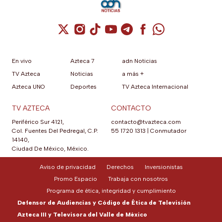
Cuenta de X / Twitter (se abre en una nuev
Cuenta de Instagram (se abre en una n
Cuenta de TikTok (se abre en una
Cuenta de YouTube (se abre 
Cuenta de Telegram (se a
Cuenta de Facebook 
Cuenta de Whats
En vivo
Azteca 7
adn Noticias
TV Azteca
Noticias
a más +
Azteca UNO
Deportes
TV Azteca Internacional
TV AZTECA
CONTACTO
Periférico Sur 4121,
contacto@tvazteca.com
Col. Fuentes Del Pedregal, C.P.
55 1720 1313
|
Conmutador
14140,
Ciudad De México, México.
Aviso de privacidad
Derechos
Inversionistas
Promo Espacio
Trabaja con nosotros
Programa de ética, integridad y cumplimiento
Defensor de Audiencias y Código de Ética de Televisión
Azteca III y Televisora del Valle de México