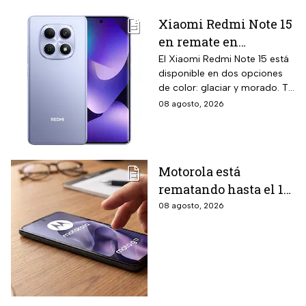
Xiaomi Redmi Note 15
en remate en
Liverpool: 256 GB de
El Xiaomi Redmi Note 15 está
disponible en dos opciones
almacenamiento,
de color: glaciar y morado. Te
cámara de 108 MP y
contamos todos los detalles
08 agosto, 2026
carga rápida
de la promoción.
Motorola está
rematando hasta el 19
de agosto el celular
08 agosto, 2026
Moto G17 de 256 GB y
cámara de 50 MP con
15% de descuento por
el regreso a clases