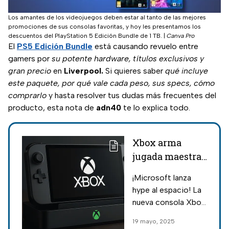
Los amantes de los videojuegos deben estar al tanto de las mejores
promociones de sus consolas favoritas, y hoy les presentamos los
descuentos del PlayStation 5 Edición Bundle de 1 TB.
|
Canva Pro
El
PS5 Edición Bundle
está causando revuelo entre
gamers por
su potente hardware, títulos exclusivos y
gran precio
en
Liverpool.
Si quieres saber
qué incluye
este paquete, por qué vale cada peso, sus specs, cómo
comprarlo
y hasta resolver tus dudas más frecuentes del
producto, esta nota de
adn40
te lo explica todo.
Xbox arma
jugada maestra
con su nueva
¡Microsoft lanza
consola portátil
hype al espacio! La
para 2027
nueva consola Xbox
portátil promete
19 mayo, 2025
arrasar el mundo del