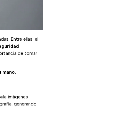
as. Entre ellas, el
eguridad
portancia de tomar
tu mano.
pula imágenes
ografía, generando