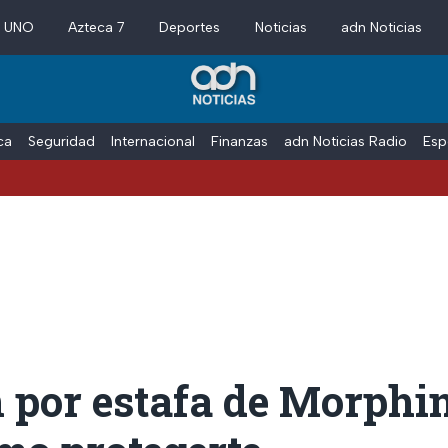
a UNO
Azteca 7
Deportes
Noticias
adn Noticias
ica
Seguridad
Internacional
Finanzas
adn Noticias Radio
Esp
Va
 por estafa de Morphi