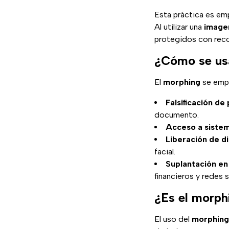
Esta práctica es em
Al utilizar una
image
protegidos con reco
¿Cómo se usa
El
morphing
se empl
Falsificación d
documento.
Acceso a siste
Liberación de di
facial.
Suplantación en
financieros y redes s
¿Es el morphi
El uso del
morphing