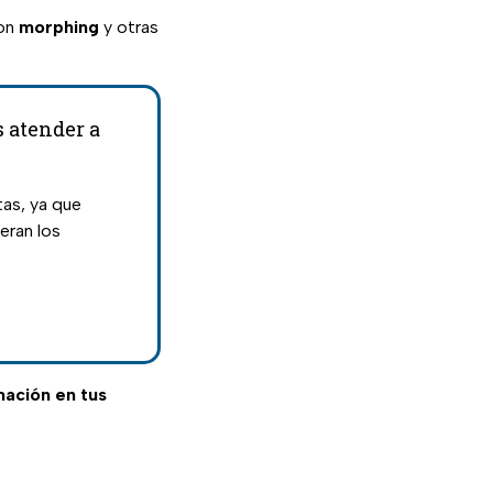
con
morphing
y otras
s atender a
tas, ya que
eran los
rmación en tus