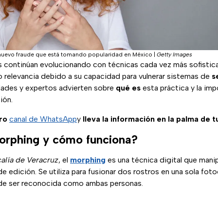
 nuevo fraude que está tomando popularidad en México
|
Getty Images
s continúan evolucionando con técnicas cada vez más sofisticad
 relevancia debido a su capacidad para vulnerar sistemas de
s
ades y expertos advierten sobre
qué es
esta práctica y la im
ión.
ro
canal de WhatsApp
y
lleva la información en la palma de 
orphing y cómo funciona?
calía de Veracruz
, el
morphing
es una técnica digital que mani
 edición. Se utiliza para fusionar dos rostros en una sola fot
de ser reconocida como ambas personas.