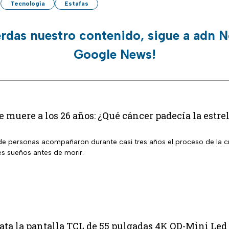
Tecnología
Estafas
erdas nuestro contenido, sigue a adn N
Google News!
muere a los 26 años: ¿Qué cáncer padecía la estre
de personas acompañaron durante casi tres años el proceso de la cr
s sueños antes de morir.
a la pantalla TCL de 55 pulgadas 4K QD-Mini Led 