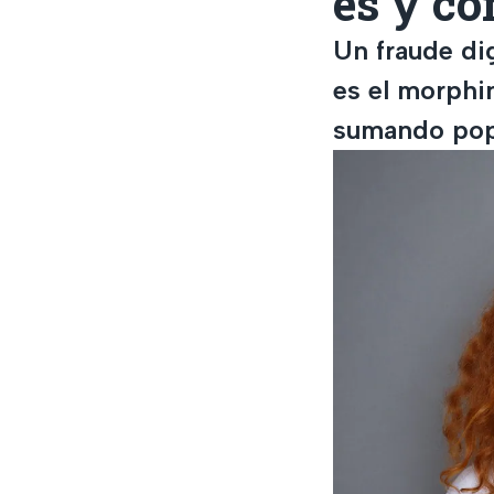
es y có
Un fraude di
es el morphin
sumando pop