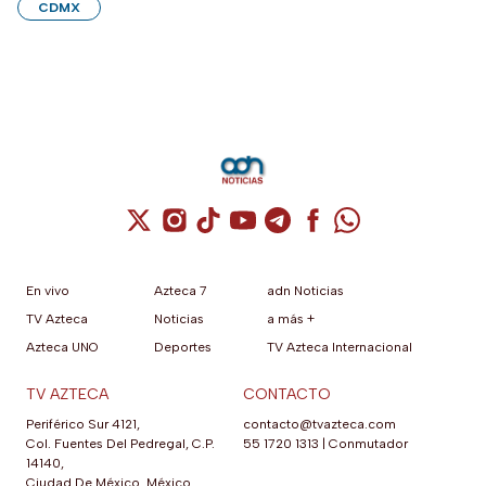
CDMX
Cuenta de X / Twitter (se abre en una nuev
Cuenta de Instagram (se abre en una n
Cuenta de TikTok (se abre en una
Cuenta de YouTube (se abre 
Cuenta de Telegram (se a
Cuenta de Facebook 
Cuenta de Whats
En vivo
Azteca 7
adn Noticias
TV Azteca
Noticias
a más +
Azteca UNO
Deportes
TV Azteca Internacional
TV AZTECA
CONTACTO
Periférico Sur 4121,
contacto@tvazteca.com
Col. Fuentes Del Pedregal, C.P.
55 1720 1313
|
Conmutador
14140,
Ciudad De México, México.