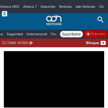
Azteca UNO
Azteca 7
Deportes
Noticias
adn Noticias
Video
Skip to main content
Suscríbete
ica
Seguridad
Internacional
Finanzas
adn Noticias Radio
Esp
TV En Vivo
ÚLTIMA HORA
Bloqueos y 