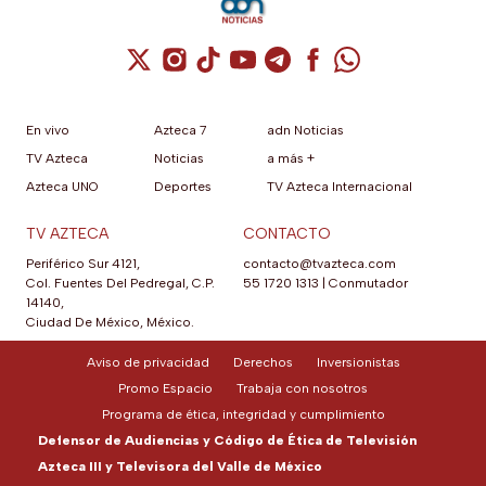
Cuenta de X / Twitter (se abre en una nuev
Cuenta de Instagram (se abre en una n
Cuenta de TikTok (se abre en una
Cuenta de YouTube (se abre 
Cuenta de Telegram (se a
Cuenta de Facebook 
Cuenta de Whats
En vivo
Azteca 7
adn Noticias
TV Azteca
Noticias
a más +
Azteca UNO
Deportes
TV Azteca Internacional
TV AZTECA
CONTACTO
Periférico Sur 4121,
contacto@tvazteca.com
Col. Fuentes Del Pedregal, C.P.
55 1720 1313
|
Conmutador
14140,
Ciudad De México, México.
Aviso de privacidad
Derechos
Inversionistas
Promo Espacio
Trabaja con nosotros
Programa de ética, integridad y cumplimiento
Defensor de Audiencias y Código de Ética de Televisión
Azteca III y Televisora del Valle de México