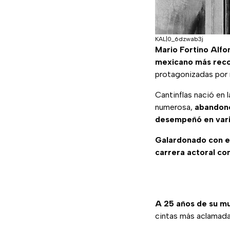
KAL|0_6dzwab3j
Mario Fortino Alf
mexicano más reco
protagonizadas por 
Cantinflas nació en 
numerosa,
abandonó
desempeñó en vario
Galardonado con el
carrera actoral con
A 25 años de su m
cintas más aclamada