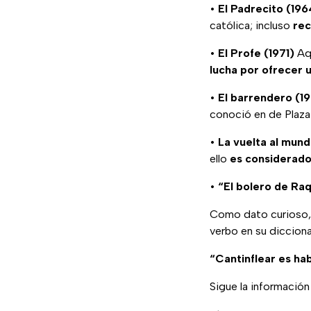
•
El Padrecito (196
católica; incluso
rec
•
El Profe (1971)
Aqu
lucha por ofrecer 
•
El barrendero (1
conoció en de Plaza
•
La vuelta al mund
ello
es considerado
•
“El bolero de Raqu
Como dato curioso
verbo en su dicciona
“Cantinflear es ha
Sigue la informació