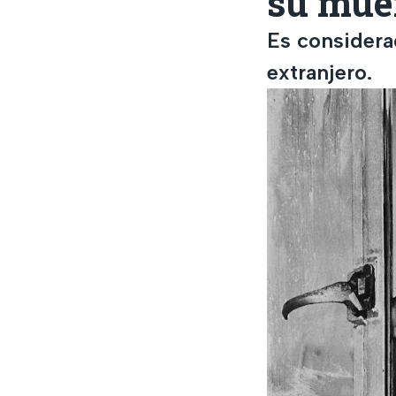
su mue
Es considera
extranjero.