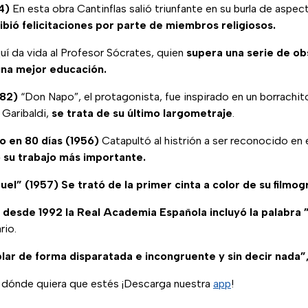
4)
En esta obra Cantinflas salió triunfante en su burla de aspect
ibió felicitaciones por parte de miembros religiosos.
í da vida al Profesor Sócrates, quien
supera una serie de ob
una mejor educación.
982)
“Don Napo”, el protagonista, fue inspirado en un borrachit
 Garibaldi,
se trata de su último largometraje
.
o en 80 días (1956)
Catapultó al histrión a ser reconocido en e
 su trabajo más importante.
el” (1957) Se trató de la primer cinta a color de su filmogr
,
desde 1992 la Real Academia Española incluyó la palabra ”
rio.
blar de forma disparatada e incongruente y sin decir nada”
n dónde quiera que estés ¡Descarga nuestra
app
!