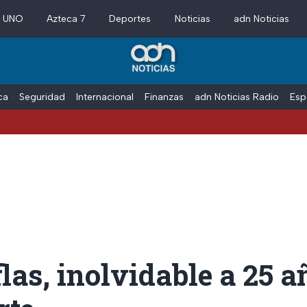
a UNO
Azteca 7
Deportes
Noticias
adn Noticias
ica
Seguridad
Internacional
Finanzas
adn Noticias Radio
Esp
las, inolvidable a 25 a